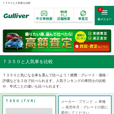
Ｔ３５０と人気車を比較
0
中古車検索
店舗検索
車査定
全メニュー
Ｔ３５０と人気車を比較
Ｔ３５０と気になる車を選んで比べよう！燃費・グレード・価格・
評価などを２台で比べられます。人気ランキングの車同士の比較
や、年式ごとの違いも比べられます。
Ｔ３５０（ＴＶＲ）
メーカー・ブランド → 車種
→ 発売年月・グレードの順に
選択してください