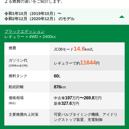
よる燃費の違いをご紹介します。
令和1年10月（2019年10月）〜
令和2年12月（2020年12月） のモデル
ブラックエディション
レギュラー × 4WD × 2400cc
14.6
燃費
JC08モード
km/L
ガソリン代
11644
レギュラーで約
円
(1000km走行時)
60
燃料タンク
L
876
航続距離
km
197
〜269.8
価格相場
中古車
万円
万円
327.6
新車
万円
(税込)
主要燃費向上対策
可変バルブタイミング機構、アイドリ
ングストップ装置、充電制御