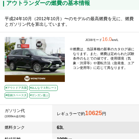
アウトランダーの燃費の基本情報
平成24年10月（2012年10月）〜のモデルの最高燃費を元に、燃費
とガソリン代を算出しています。
16.0
JC08モード
km/L
燃費は、当該車種の新車のカタログ値に
なります。また、燃費は定められた試験
条件のもとでの値です。使用環境（気
象・渋滞等）や運転方法（急発進、エア
コン使用等）に応じて異なります。
#アウトドア天国
#みんなで３列シート
#収納スペース大
#ガンガン遊ぶ
ガソリン代
10625
レギュラーで約
円
(1000km走行時)
63
燃料タンク
L