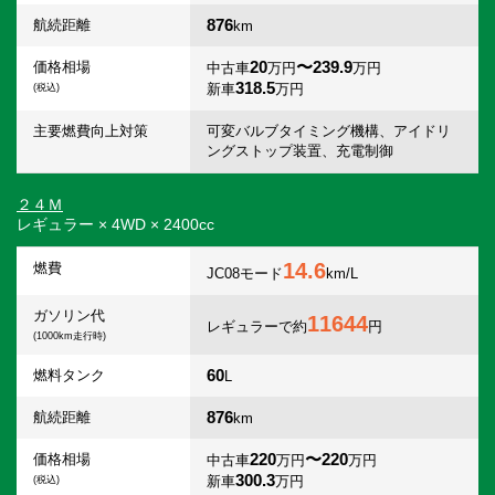
876
航続距離
km
20
〜239.9
価格相場
中古車
万円
万円
318.5
新車
万円
(税込)
主要燃費向上対策
可変バルブタイミング機構、アイドリ
ングストップ装置、充電制御
２４Ｍ
レギュラー × 4WD × 2400cc
14.6
燃費
JC08モード
km/L
ガソリン代
11644
レギュラーで約
円
(1000km走行時)
60
燃料タンク
L
876
航続距離
km
220
〜220
価格相場
中古車
万円
万円
300.3
新車
万円
(税込)