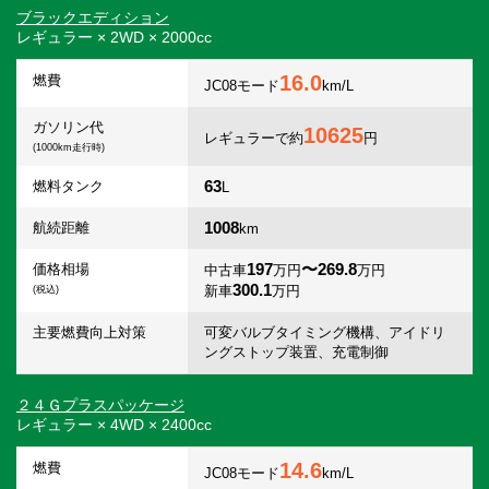
ブラックエディション
レギュラー × 2WD × 2000cc
16.0
燃費
JC08モード
km/L
ガソリン代
10625
レギュラーで約
円
(1000km走行時)
63
燃料タンク
L
1008
航続距離
km
197
〜269.8
価格相場
中古車
万円
万円
300.1
新車
万円
(税込)
主要燃費向上対策
可変バルブタイミング機構、アイドリ
ングストップ装置、充電制御
２４Ｇプラスパッケージ
レギュラー × 4WD × 2400cc
14.6
燃費
JC08モード
km/L