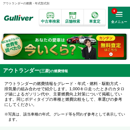
アウトランダーの燃費・年式型式別
0
中古車検索
店舗検索
車査定
全メニュー
アウトランダー
(三菱)
の燃費情報
アウトランダーの燃費情報をグレード・年式・燃料・駆動方式・
排気量の組み合わせで紹介します。1,000キロ走ったときのカタロ
グ値によるガソリン代や、主要燃費向上対策について掲載してい
ます。同じボディタイプの車種と燃費比較をして、車選びの参考
にしてください。
写真は、該当車種の年式、グレード等を問わず参考として表示してい
ます。