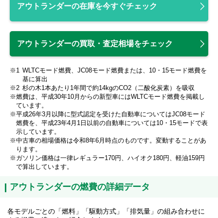
アウトランダーの在庫を今すぐチェック
アウトランダーの買取・査定相場をチェック
WLTCモード燃費、JC08モード燃費または、10・15モード燃費を
基に算出
杉の木1本あたり1年間で約14kgのCO2（二酸化炭素）を吸収
燃費は、平成30年10月からの新型車にはWLTCモード燃費を掲載し
ています。
平成26年3月以降に型式認定を受けた自動車についてはJC08モード
燃費を、平成23年4月1日以前の自動車については10・15モードで表
示しています。
中古車の相場価格は令和8年6月時点のものです。変動することがあ
ります。
ガソリン価格は一律レギュラー170円、ハイオク180円、軽油159円
で算出しています。
アウトランダーの燃費の詳細データ
各モデルごとの「燃料」「駆動方式」「排気量」の組み合わせに