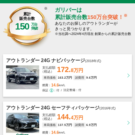
※
ガリバーは
累計
※
累計販売台数
150万台突破！
販売台数
150
あなたのお探しのアウトランダーが
万台
突破
きっと見つかります。
当社調べ2024年4月現在 創業からの累計販売台数
アウトランダー 24G ナビパッケージ
(2018年式)
172.
支払総額
8万円
（税込）
車両価格
163
.2万円
諸費用
9
.6万円
14.6
燃費
km/L
法定整備
付
保証
付
アウトランダー 24G セーフティパッケージ
(2016年式)
144.
支払総額
4万円
（税込）
車両価格
137
.5万円
諸費用
6
.9万円
14.6
燃費
km/L