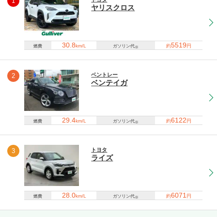
1
ヤリスクロス
30.8
5519
km/L
約
円
燃費
ガソリン代
※
ベントレー
2
ベンテイガ
29.4
6122
km/L
約
円
燃費
ガソリン代
※
トヨタ
3
ライズ
28.0
6071
km/L
約
円
燃費
ガソリン代
※