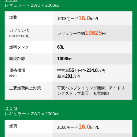
レギュラー × 2WD × 2000cc
16.0
燃費
JC08モード
km/L
ガソリン代
10625
レギュラーで約
円
(1000km走行時)
63
燃料タンク
L
1008
航続距離
km
55
〜234.8
価格相場
中古車
万円
万円
291
新車
万円
(税込)
主要燃費向上対策
可変バルブタイミング機構、アイドリ
ングストップ装置、充電制御
２０Ｍ
レギュラー × 2WD × 2000cc
16.0
燃費
JC08モード
km/L