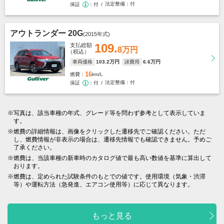
法定整備
付
保証
付
アウトランダー 20G
(2015年式)
109.
支払総額
8万円
（税込）
車両価格
103
.2万円
諸費用
6
.6万円
16
燃費
km/L
法定整備
付
保証
付
写真は、該当車種の年式、グレード等を問わず参考として表示していま
す。
燃費の詳細情報は、画像をクリックした遷移先でご確認ください。ただ
し、燃費情報が非表示の場合は、遷移先情報でも確認できません。予めご
了承ください。
燃費は、当該車種の新車時のカタログ値で最も高い数値を基準に算出して
おります。
燃費は、定められた試験条件のもとでの値です。使用環境（気象・渋滞
等）や運転方法（急発進、エアコン使用等）に応じて異なります。
もっと見る