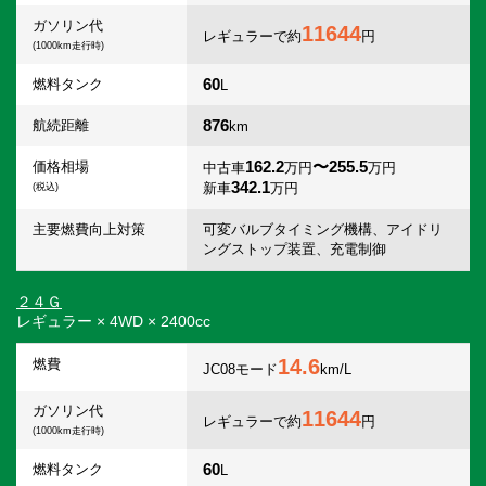
ガソリン代
11644
レギュラーで約
円
(1000km走行時)
60
燃料タンク
L
876
航続距離
km
162.2
〜255.5
価格相場
中古車
万円
万円
342.1
新車
万円
(税込)
主要燃費向上対策
可変バルブタイミング機構、アイドリ
ングストップ装置、充電制御
２４Ｇ
レギュラー × 4WD × 2400cc
14.6
燃費
JC08モード
km/L
ガソリン代
11644
レギュラーで約
円
(1000km走行時)
60
燃料タンク
L