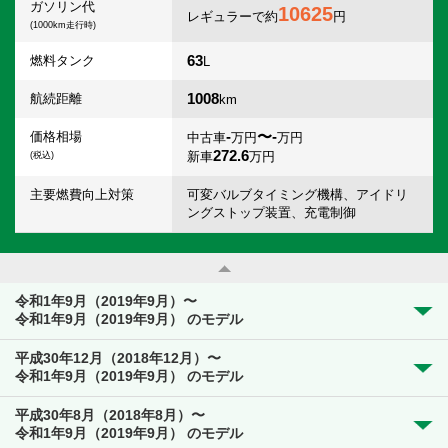
ガソリン代
10625
レギュラーで約
円
(1000km走行時)
63
燃料タンク
L
1008
航続距離
km
-
〜-
価格相場
中古車
万円
万円
272.6
新車
万円
(税込)
主要燃費向上対策
可変バルブタイミング機構、アイドリ
ングストップ装置、充電制御
令和1年9月（2019年9月）〜
令和1年9月（2019年9月） のモデル
平成30年12月（2018年12月）〜
令和1年9月（2019年9月） のモデル
平成30年8月（2018年8月）〜
令和1年9月（2019年9月） のモデル