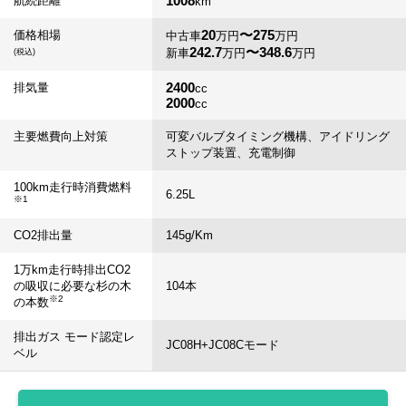
1008
航続距離
km
20
〜275
価格相場
中古車
万円
万円
242.7
〜348.6
新車
万円
万円
(税込)
2400
排気量
cc
2000
cc
主要燃費向上対策
可変バルブタイミング機構、アイドリング
ストップ装置、充電制御
100km走行時消費燃料
6.25
L
※1
CO2排出量
145
g/Km
1万km走行時排出CO2
の吸収に必要な杉の木
104
本
※2
の本数
排出ガス モード認定レ
JC08H+JC08Cモード
ベル