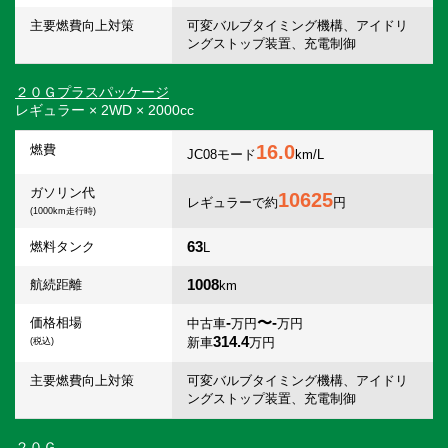
主要燃費向上対策
可変バルブタイミング機構、アイドリ
ングストップ装置、充電制御
２０Ｇプラスパッケージ
レギュラー × 2WD × 2000cc
16.0
燃費
JC08モード
km/L
ガソリン代
10625
レギュラーで約
円
(1000km走行時)
63
燃料タンク
L
1008
航続距離
km
-
〜-
価格相場
中古車
万円
万円
314.4
新車
万円
(税込)
主要燃費向上対策
可変バルブタイミング機構、アイドリ
ングストップ装置、充電制御
２０Ｇ