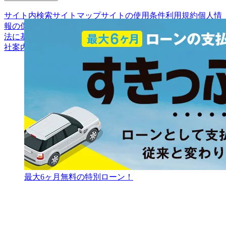
サイト内検索
サイトマップ
サイトの使用条件
利用規約
個人情
報の保護について
保険代理店業務に関する基本方針
古物営業
法に基づく表示
アフィリエイトパートナー募集
お客様の声
会
社案内
最大6ヶ月無料の特別ローン！