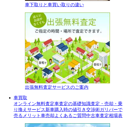
車下取りと車買い取りの違い
出張無料査定サービスのご案内
車買取
オンライン無料査定
車査定の基礎知識
査定・売却・乗
り換えサービス
新車購入時の値引き交渉術
ガリバーで
売るメリット
車売却よくあるご質問
中古車査定相場表