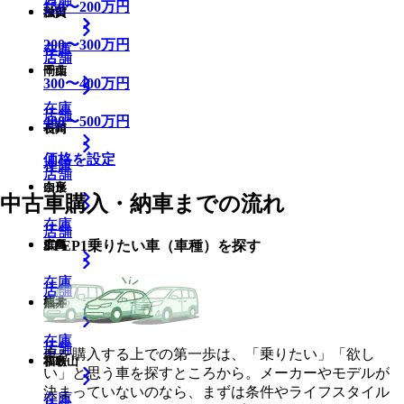
150
〜
200
万円
滋賀
秋田
200
〜
300
万円
在庫
在庫
店舗
店舗
店舗
岡山
千葉
300
〜
400
万円
在庫
在庫
店舗
店舗
400
〜
500
万円
長崎
石川
価格を設定
在庫
在庫
店舗
店舗
奈良
山形
中古車購入・納車までの流れ
在庫
在庫
店舗
店舗
STEP
1
乗りたい車（車種）を探す
広島
群馬
在庫
在庫
店舗
店舗
熊本
福井
在庫
在庫
店舗
店舗
車を購入する上での第一歩は、「乗りたい」「欲し
和歌山
福島
い」と思う車を探すところから。メーカーやモデルが
決まっていないのなら、まずは条件やライフスタイル
在庫
在庫