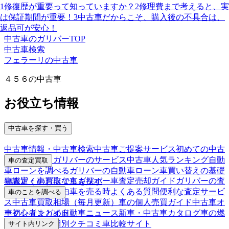
1
修復歴が重要って知っていますか？
2
修理費まで考えると、実
は保証期間が重要！
3
中古車だからこそ、購入後の不具合は、
返品可が安心！
中古車のガリバーTOP
中古車検索
フェラーリの中古車
４５６の中古車
お役立ち情報
中古車を探す・買う
中古車情報・中古車検索
中古車ご提案サービス
初めての中古
車購入ガイド
ガリバーのサービス
中古車人気ランキング
自動
車の査定買取
車ローンを調べる
ガリバーの自動車ローン
車買い替えの基礎
車査定・車買取ならガリバー
車査定売却ガイド
ガリバーの査
知識
近くのお店で車を探す
定が選ばれる理由
車を売る時よくある質問
便利な査定サービ
車のことを調べる
ス
中古車買取相場（毎月更新）
車の個人売買ガイド
中古車オ
車初心者まとめ
自動車ニュース
新車・中古車カタログ
車の燃
ークションガイド
費を調べる
車種別クチコミ
車比較サイト
サイト内リンク