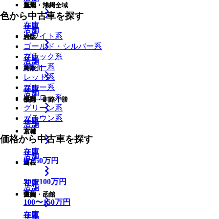
九州・沖縄全域
新潟
道北・旭川
色から中古車を探す
在庫
在庫
在庫
店舗
店舗
ホワイト系
大阪
岩手
ゴールド・シルバー系
ブラック系
在庫
在庫
店舗
店舗
店舗
グレー系
鳥取
神奈川
レッド系
ブルー系
在庫
在庫
店舗
店舗
イエロー系
福岡
長野
道東・釧路十勝
グリーン系
ブラウン系
在庫
在庫
在庫
店舗
店舗
京都
宮城
価格から中古車を探す
在庫
在庫
店舗
店舗
店舗
0
〜
50
万円
島根
埼玉
50
〜
100
万円
在庫
在庫
店舗
店舗
佐賀
富山
道南・函館
100
〜
150
万円
在庫
在庫
在庫
店舗
店舗