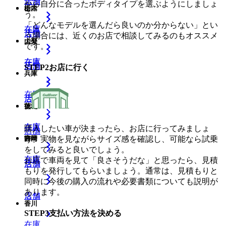
店舗
店舗
から自分に合ったボディタイプを選ぶようにしましょ
山口
栃木
う。
「どんなモデルを選んだら良いのか分からない」とい
在庫
在庫
店舗
店舗
う場合には、近くのお店で相談してみるのもオススメ
大分
山梨
です。
在庫
在庫
店舗
店舗
STEP
2
お店に行く
兵庫
在庫
店舗
店舗
徳島
茨城
在庫
在庫
購入したい車が決まったら、お店に行ってみましょ
店舗
う。実物を見ながらサイズ感を確認し、可能なら試乗
宮崎
静岡
をしてみると良いでしょう。
在庫
在庫
お店で車両を見て「良さそうだな」と思ったら、見積
店舗
店舗
もりを発行してもらいましょう。通常は、見積もりと
同時に今後の購入の流れや必要書類についても説明が
あります。
店舗
店舗
香川
STEP
3
支払い方法を決める
在庫