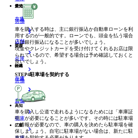
鹿児島
愛知
在庫
在庫
店舗
車を購入する時は、主に銀行振込か自動車ローンを利
用するのが一般的です。ローンでも、頭金を払う場合
店舗
店舗
には銀行振込になることが多いでしょう。
愛媛
現金やクレジットカードを受け付けてくれるお店は限
られているので、希望する場合は予め確認しておくと
在庫
良いでしょう。
沖縄
岐阜
STEP
4
駐車場を契約する
在庫
在庫
店舗
店舗
店舗
高知
車を購入し公道で走れるようになるためには「車庫証
明」が必要になることが多いです。その時には駐車場
在庫
の情報が必要なので、車の購入を決めたら駐車場を確
三重
保しましょう。自宅に駐車場がない場合は、新たに駐
車場を契約する必要があります。
在庫