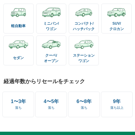
ミニバン/
コンパクト/
SUV/
軽自動車
ワゴン
ハッチバック
クロカン
クーペ/
ステーション
セダン
オープン
ワゴン
経過年数からリセールをチェック
1〜3年
4〜5年
6〜8年
9年
落ち
落ち
落ち
落ち以上