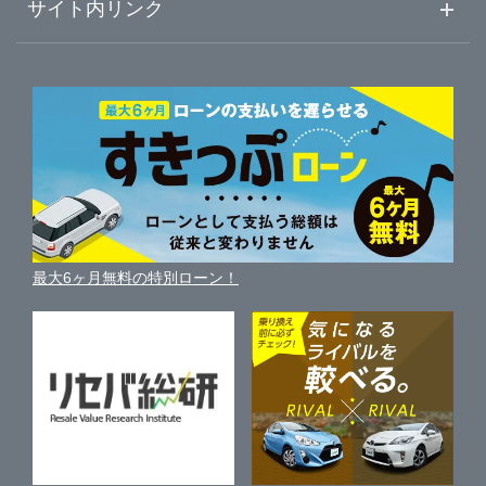
車初心者まとめ
サイト内リンク
ガリバーのサービス
ガリバーの査定が選ばれる理由
大分
徳島
自動車ニュース
愛知
サイト内検索
中古車人気ランキング
車を売る時よくある質問
新車・中古車カタログ
宮崎
サイトマップ
香川
岐阜
自動車ローンを調べる
便利な査定サービス
車の燃費を調べる
サイトの使用条件
鹿児島
ガリバーの自動車ローン
愛媛
三重
中古車買取相場（毎月更新）
車種別クチコミ
利用規約
車買い替えの基礎知識
車の個人売買ガイド
沖縄
最大6ヶ月無料の特別ローン！
高知
車比較サイト
個人情報の保護について
近くのお店で車を探す
中古車オークションガイド
保険代理店業務に関する基本方針
古物営業法に基づく表示
アフィリエイトパートナー募集