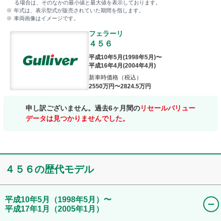
る場合は、そのなかの最小値と最大値を表示しております。
年式は、表示型式が販売されていた期間を指します。
車両画像はイメージです。
フェラーリ
４５６
平成10年5月
(
1998年5月
)〜
平成16年4月
(
2004年4月
)
新車時価格（税込）
2550
万円〜
2824
.5
万円
申し訳ございません。過去6ヶ月間の
リセールバリュー
データは見つかりませんでした。
４５６
の歴代モデル
平成10年5月
（1998年5月）
〜
平成17年1月
（2005年1月）