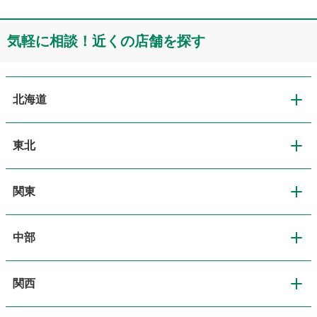
気軽に相談！近くの店舗を探す
北海道
東北
北海道
関東
東北
道央・札幌
中部
関東
青森
道北・旭川
関西
中部
東京
岩手
道東・釧路十勝