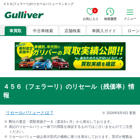
４５６(フェラーリ)のリセールバリューランキング
0
メニュー
お気に入り
検索履歴
車買取
中古車検索
店舗検索
車購入ガイド
ローン
４５６（フェラーリ）のリセール（残価率）情
報
リセールバリューとは？
2026年8月4日
更新
弊社の査定・買取実績データ（直近6ヶ月）から算出しております。
表記のリセールバリュー値での買取を保証するものではございませんのでご注意
ください。
リセールバリュー値は表示型式の価格に基づき算出しております。型式が複数あ