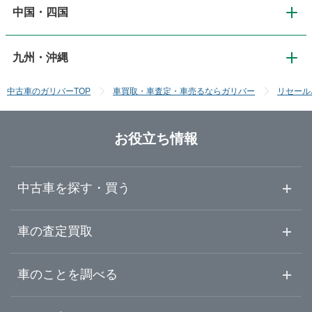
中国・四国
関西
新潟
神奈川
宮城
道南・函館
九州・沖縄
中国・四国
大阪
長野
埼玉
秋田
中古車のガリバーTOP
車買取・車査定・車売るならガリバー
リセール
九州・沖縄
鳥取
京都
富山
千葉
山形
お役立ち情報
福岡
島根
滋賀
石川
群馬
福島
中古車を探す・買う
佐賀
岡山
奈良
福井
栃木
中古車情報・中古車検索
車の査定買取
長崎
広島
和歌山
山梨
茨城
中古車ご提案サービス
車査定・車買取ならガリバー
車のことを調べる
熊本
山口
初めての中古車購入ガイド
兵庫
静岡
車査定売却ガイド