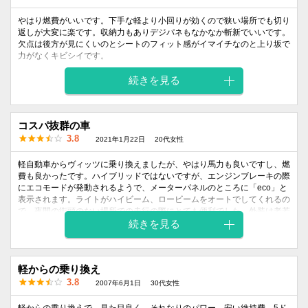
やはり燃費がいいです。下手な軽より小回りが効くので狭い場所でも切り
返しが大変に楽です。収納力もありデジパネもなかなか斬新でいいです。
欠点は後方が見にくいのとシートのフィット感がイマイチなのと上り坂で
力がなくキビシイです。
続きを見る
外装
内装
乗り心地
燃費
価格
デザイン
デザイン
5
4
4
3
4
コスパ抜群の車
3.8
2021年1月22日
20代女性
軽自動車からヴィッツに乗り換えましたが、やはり馬力も良いですし、燃
費も良かったです。ハイブリッドではないですが、エンジンブレーキの際
にエコモードが発動されるようで、メーターパネルのところに「eco」と
表示されます。ライトがハイビーム、ロービームをオートでしてくれるの
で、夜間の街頭のない場所での走行の際にとても便利でした。外装は老若
男女ウケのシンプルで無駄のない顔つきだとおもいます。燃費も街乗りで
続きを見る
15km/Lほどなので良い方だと思います。やはり安全面等を考えると普通
車がいいなと思います。最近流行っているSUVだと街乗りだと不便なの
で、ヴィッツのようなコンパクトがコスパの良い車だなと思いました。
軽からの乗り換え
3.8
2007年6月1日
30代女性
外装
内装
乗り心地
燃費
価格
デザイン
デザイン