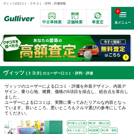
ヴィッツの口コミ・クチコミ・評判・評価情報
0
中古車検索
店舗検索
車査定
全メニュー
ヴィッツ
(トヨタ)
のユーザー口コミ・評判・評価
ヴィッツのユーザーによる口コミ・評価を外装デザイン、内装デ
ザイン、乗り心地、燃費、価格の5項目を採点し、総合点を算出し
ました。
ユーザーによる口コミは、実際に乗ってみたリアルな内容となっ
ています。良いところ、悪いところもクルマ選びの参考にしてみ
てください。
#可愛さは正義
#駐車・運転が楽
#走りを楽しむ
#低燃費
#仕事・通勤