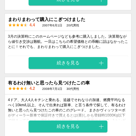
デザイン
デザイン
5
4
4
5
4
まわりまわって購入にこぎつけました
4.4
2007年6月1日
20代男性
3月の決算時にこのホームページなども参考に購入しました。決算期なが
ら値引き交渉は難航。一旦はこちらの希望価格との乖離に話はなかったこ
とに！それでも、まわりまわって購入にこぎつけました。
外装
内装
乗り心地
燃費
価格
続きを見る
デザイン
デザイン
5
5
5
4
3
有るわけ無いと思ったら見つけたこの車
4.2
2008年7月1日
30代男性
4ドア、大人4人キチンと乗れる、追越でそれなりの加速、燃費平均なる
べく10km/L以上、そんで出来れば新車、と言う条件で探して、有るわけ
無いと思ったら見つけたこの車のこのグレード。 まさかヴィッツターボ
がディーラー新車で保証付きで買えるとは(喜)しかも登録時1000Kg以下
で納まってラッキ～(RSターボは登録時一台づつ重量計るので、1トンギ
リギリ4ドアの方はなるべくOPを後付けにした方がいいですよ!!)
続きを見る