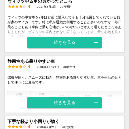
ヴィッツ中古車の良かったところ
す。
並にした真のプレミアムを）を出して欲しいです。また次期ヴィッツがフ
車内も広くなって運転が疲れにくくなりました。加速がモタモタする軽自
4
2017年6月1日
30代男性
ィット対策で全長が長くなるのは残念で、少なくともRSだけはコンパク
動車からステップアップしたいと思っている方は、リッターカーのヴィッ
トを守ってもらいたいのですが。
ツはオススメです。
ヴィッツの中古車を2年ほど前に購入して今も十分活躍してくれている我
が家のマイカーです。特に私が通勤に利用することが多いのですが、毎日
外装
内装
乗ることもあり車内は乗り心地がいいのがいいと考えて選んだところもあ
外装
内装
乗り心地
燃費
価格
乗り心地
燃費
価格
デザイン
デザイン
りましたが、ヴィッツの車内はかなり広くなっています。乗り心地も良く
デザイン
デザイン
て朝の通勤には特に苦もなく乗らせていただいています。ヴィッツのパワ
5
5
4
4
3
4
3
5
5
3
ーですが、自宅が坂道の上ということで、そのあたりも考慮して選んだの
続きを見る
ですが、かなりのパワーがあるので高速や坂道などは問題なく上ってくれ
るところはいいですね。値段もまだ安いほうだと感じましたし、何よりも
デザインもオシャレで今時の自動車って感じで選ぶならちょうどいい自動
静粛性ある乗りやすい車
車ではないでしょうか。
4
2006年11月21日
30代男性
外装
内装
乗り心地
燃費
価格
燃費が良く、スムーズに動き、静粛性ある乗りやすい車。車を生活の足と
デザイン
デザイン
して使うには最高です．
4
4
4
4
4
外装
内装
乗り心地
燃費
価格
デザイン
デザイン
続きを見る
4
5
5
3
3
下手な軽より小回りが効く
4
2006年7月21日
20代女性