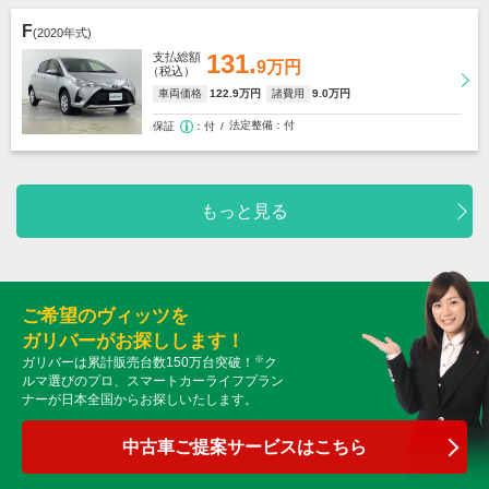
F
(2020年式)
131.
支払総額
9万円
（税込）
車両価格
122
.9万円
諸費用
9
.0万円
法定整備
付
保証
付
もっと見る
ご希望のヴィッツを
ガリバーがお探しします！
※
ガリバーは累計販売台数150万台突破！
ク
ルマ選びのプロ、スマートカーライフプラン
ナーが日本全国からお探しいたします。
中古車ご提案サービスはこちら