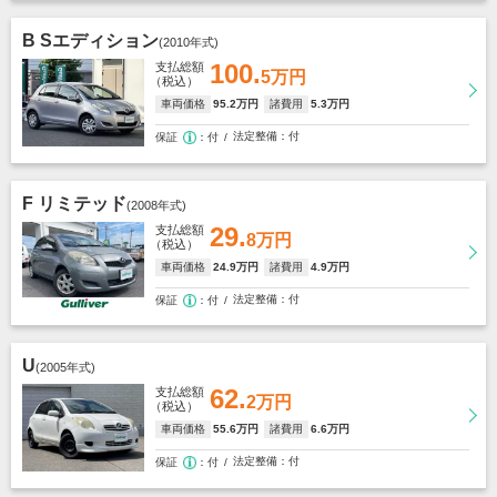
B Sエディション
(2010年式)
100.
支払総額
5万円
（税込）
車両価格
95
.2万円
諸費用
5
.3万円
法定整備
付
保証
付
F リミテッド
(2008年式)
29.
支払総額
8万円
（税込）
車両価格
24
.9万円
諸費用
4
.9万円
法定整備
付
保証
付
U
(2005年式)
62.
支払総額
2万円
（税込）
車両価格
55
.6万円
諸費用
6
.6万円
法定整備
付
保証
付