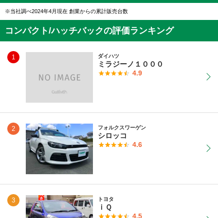
当社調べ2024年4月現在 創業からの累計販売台数
コンパクト/ハッチバックの評価ランキング
ダイハツ
1
ミラジーノ１０００
4.9
フォルクスワーゲン
2
シロッコ
4.6
トヨタ
3
ｉＱ
4.5