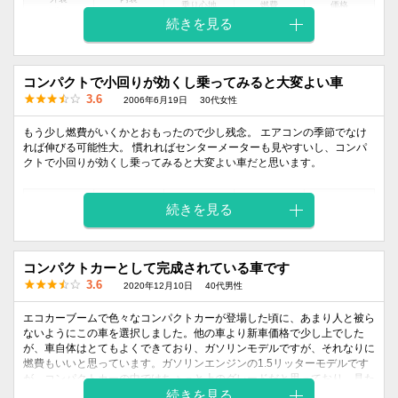
乗り心地
燃費
価格
デザイン
デザイン
続きを見る
4
3
4
3
4
コンパクトで小回りが効くし乗ってみると大変よい車
3.6
2006年6月19日
30代女性
もう少し燃費がいくかとおもったので少し残念。 エアコンの季節でなけ
れば伸びる可能性大。 慣れればセンターメーターも見やすいし、コンパ
クトで小回りが効くし乗ってみると大変よい車だと思います。
外装
内装
乗り心地
燃費
価格
続きを見る
デザイン
デザイン
4
4
4
3
3
コンパクトカーとして完成されている車です
3.6
2020年12月10日
40代男性
エコカーブームで色々なコンパクトカーが登場した頃に、あまり人と被ら
ないようにこの車を選択しました。他の車より新車価格で少し上でした
が、車自体はとてもよくできており、ガソリンモデルですが、それなりに
燃費もいいと思っています。ガソリンエンジンの1.5リッターモデルです
が、コンパクトカーの中ではちょっと上のグレードだと思っており、見た
目から気に入っています。走行性能も一般的なセダンと比較して劣るもの
続きを見る