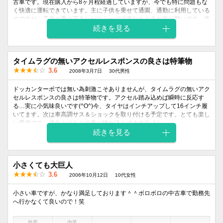
古車です。現在購入から8ヶ月程経過していますが、今でも特に問題もな
く快適に運転できています。主に子供を乗せて通園、通勤に利用している
のですが、子供の乗り下ろしがスムーズで楽なところが有り難いです。車
内も広すぎないので、子供とコミュニケーションを取りながら通園できて
続きを見る
いる点も気に入っているポイントです。また、コンパクトなので狭い道も
楽に走れますし、駐車もしやすいので、あまり運転が得意とは言えない私
にピッタリでした。コンパクトではありますが、1300ccあり、高速でス
タイムラグの無いアクセルレスポンスの良さは特筆物
ピードを出した時もさほど気になる点はありませんでした。トータルで考
えてとても使い勝手の良い車です。
3.6
2008年3月7日
30代男性
ドッカンターボでは無い為刺激こそありませんが、タイムラグの無いアク
外装
内装
乗り心地
燃費
価格
セルレスポンスの良さは特筆物です。アクセル踏み込めば瞬時に反応す
デザイン
デザイン
る…実に小気味良いです(^O^)今、タイヤはインチアップして16インチ履
5
3
4
3
3
いてます。次は車高調サス＆ショックを取り付ける予定です。とても楽し
い愛車です。彼女よりもこの車に惚れ込んでます(^_^;)
続きを見る
外装
内装
乗り心地
燃費
価格
デザイン
デザイン
3
4
4
3
4
小さくても大巨人
3.6
2006年10月12日
10代女性
小さい車ですが、かなり満足しております＾＾ボロボロの中古車で勤務先
へ行かなくて良いので！笑
外装
内装