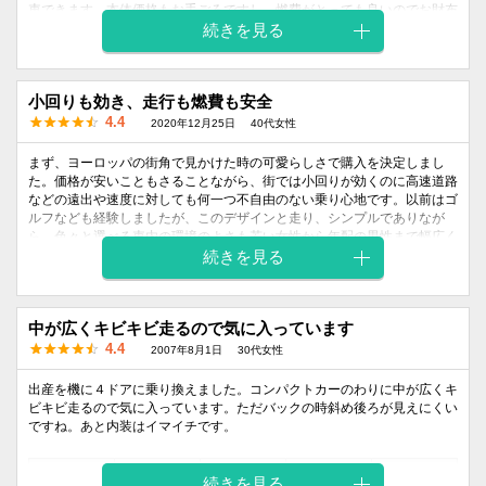
車できます。本体価格もお手ごろですし、燃費がとっても良いのでお財布
にも優しいです！内装も曲線の部分がとても素敵で、運転するのがとても
続きを見る
楽しくなる車です。
外装
内装
小回りも効き、走行も燃費も安全
乗り心地
燃費
価格
デザイン
デザイン
4.4
2020年12月25日
40代女性
5
5
3
5
5
まず、ヨーロッパの街角で見かけた時の可愛らしさで購入を決定しまし
た。価格が安いこともさることながら、街では小回りが効くのに高速道路
などの遠出や速度に対しても何一つ不自由のない乗り心地です。以前はゴ
ルフなども経験しましたが、このデザインと走り、シンプルでありなが
ら、色々と選べる車内の環境のよさも若い女性から年配の男性まで幅広く
好んでいただける可愛い車だと思います。ファミリーカーとしては若干狭
続きを見る
いと思いますが、セカンドカーやサイドカーとして購入するのにぴったり
だと思います。
中が広くキビキビ走るので気に入っています
外装
内装
乗り心地
燃費
価格
4.4
2007年8月1日
30代女性
デザイン
デザイン
5
3
4
5
5
出産を機に４ドアに乗り換えました。コンパクトカーのわりに中が広くキ
ビキビ走るので気に入っています。ただバックの時斜め後ろが見えにくい
ですね。あと内装はイマイチです。
外装
内装
乗り心地
燃費
価格
続きを見る