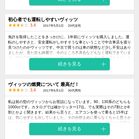
ではなく、小回りが効き、駐車の際にも楽なので、街乗りやちょっとした
遠出くらいであれば十分な性能のある車です。
初心者でも運転しやすいヴィッツ
外装
内装
乗り心地
燃費
価格
3.4
2017年5月1日
20代女性
デザイン
デザイン
4
3
4
4
3
免許を取得したことをきっかけに、1年前にヴィッツを購入しました。運
転のしやすさと、安全運転がしやすそうな車ということで中古車店を巡り
見つけたのがヴィッツです。中古で買うのは車の状態など少し不安はあり
ましたが、見た目も綺麗で、今のところ不具合などもなく運転できていま
す。室内空間は収納スペースが多くあり、いつでも車に乗せておきたいも
のをスッキリ綺麗に収納することができ良いです。コンパクトなのでお店
続きを見る
の駐車場もすんなり止めることができますし、住宅街でのほかの車とのす
れ違いも困ったことはありません。また、もしものためのブレーキアシス
トや緊急ブレーキシグナルなど安全装備もついていて安心感につながりま
ヴィッツの燃費について 最高だ！
した。
3.4
2017年6月1日
30代男性
外装
内装
乗り心地
燃費
価格
私は前の型のヴィッツからお世話になっています。90、130系のどちらも
デザイン
デザイン
1000ccです。カタログでは確かリッター17位。でも実際はその7割とか8
4
4
3
3
3
割とかよく聞きます。結果から言うと、エアコンを使って乗ると15半ば
は、気にせずとも出していました。その分控えめに乗らなくちゃと思うか
もしれませんがちょいアクセル踏んでるかな位まではエコな走りの範囲み
たい。なぜならメーターにECO走行ですよって言うランプがついてます
続きを見る
から。これは便利です。ランプは今の型から付いていますよ。それに平均
燃費計も付いているから今日だけじゃなく長い間での燃費も分かるからと