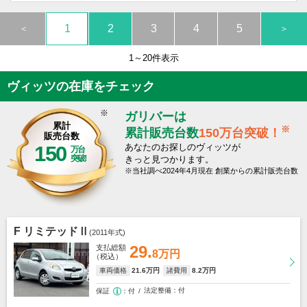
ても良いです。さすがトヨタさん、痒いところまで届いてます。大人4人
を乗せてもさほど燃費は悪くないです。発進時だけで燃料を多く使うから
1
2
3
4
5
＜
＞
でしょうか。確かタンク容量は42Ｌかな。小さくても遠くまで走れるっ
てことでしょうか？燃費優等生ですよ（笑）
1～20件表示
外装
内装
乗り心地
燃費
価格
ヴィッツの在庫をチェック
デザイン
デザイン
3
3
4
4
3
※
ガリバーは
累計
※
累計販売台数
150万台突破！
販売台数
150
あなたのお探しのヴィッツが
万台
突破
きっと見つかります。
当社調べ2024年4月現在 創業からの累計販売台数
F リミテッドⅡ
(2011年式)
29.
支払総額
8万円
（税込）
車両価格
21
.6万円
諸費用
8
.2万円
法定整備
付
保証
付