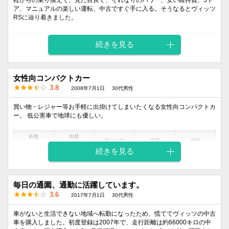
軽からの乗り換えで、見た目良く、それなりのパワー、安い維持費、5ド
4
3
4
4
4
ア、マニュアルの楽しい運転、中古ですぐ手に入る。そうなるとヴィッツ
RSに辿り着きました。
外装
内装
乗り心地
燃費
価格
続きを見る
デザイン
デザイン
4
4
3
4
4
女性向コンパクトカー
3.8
2008年7月1日
30代男性
買い物・レジャー等お手軽に出掛けてしまいたくなる女性向コンパクトカ
ー。 低公害車で地球にも優しい。
外装
内装
乗り心地
燃費
価格
デザイン
デザイン
続きを見る
4
4
4
4
3
毎日の通園、通勤に活躍しています。
3.6
2017年7月1日
30代男性
車がないと生活できない地域へ転勤になったため、慌ててヴィッツの中古
車を購入しました。初度登録は2007年で、走行距離は約66000キロの中