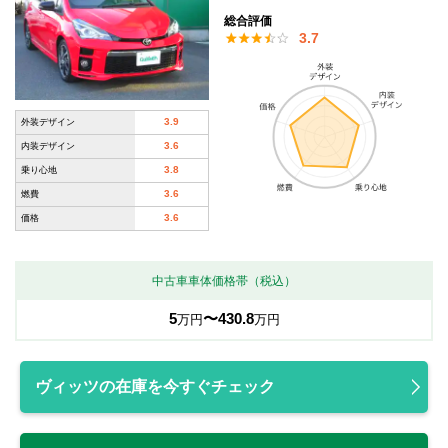
総合評価
3.7
3.9
外装デザイン
3.6
内装デザイン
3.8
乗り心地
3.6
燃費
3.6
価格
中古車車体価格帯（税込）
5
〜430.8
万円
万円
ヴィッツの在庫を今すぐチェック