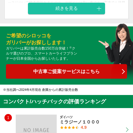
ースについて賛否両論あるものの、デザインは良い車です。高速でも抜群
の安定感なので、女性でも心地よく運転できます。これまでのフォルクス
続きを見る
ワーゲン車とは一線を画したといわれているシロッコなので、状態の良い
中古車なら買いかもしれません。加速と安定性に優れているので、オーナ
ー評価が高いのも頷けます。日本車ではちょっとお目にかかれないタイプ
のフォルムですから満足感が高いです。
ご希望のシロッコを
外装
内装
ガリバーがお探しします！
乗り心地
燃費
価格
デザイン
デザイン
※
ガリバーは累計販売台数150万台突破！
ク
4
5
5
5
4
ルマ選びのプロ、スマートカーライフプラン
ナーが日本全国からお探しいたします。
中古車ご提案サービスはこちら
当社調べ2024年4月現在 創業からの累計販売台数
コンパクト/ハッチバックの評価ランキング
ダイハツ
1
ミラジーノ１０００
4.9