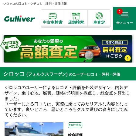
シロッコの口コミ・クチコミ・評判・評価情報
0
中古車検索
店舗検索
車査定
全メニュー
シロッコ
(フォルクスワーゲン)
のユーザー口コミ・評判・評価
シロッコのユーザーによる口コミ・評価を外装デザイン、内装デ
ザイン、乗り心地、燃費、価格の5項目を採点し、総合点を算出し
ました。
ユーザーによる口コミは、実際に乗ってみたリアルな内容となっ
ています。良いところ、悪いところもクルマ選びの参考にしてみ
てください。
#個性重視
総合評価