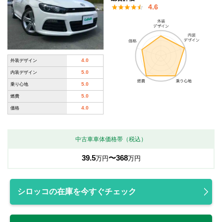
4.6
4.0
外装デザイン
5.0
内装デザイン
5.0
乗り心地
5.0
燃費
4.0
価格
中古車車体価格帯（税込）
39.5
〜368
万円
万円
シロッコの在庫を今すぐチェック