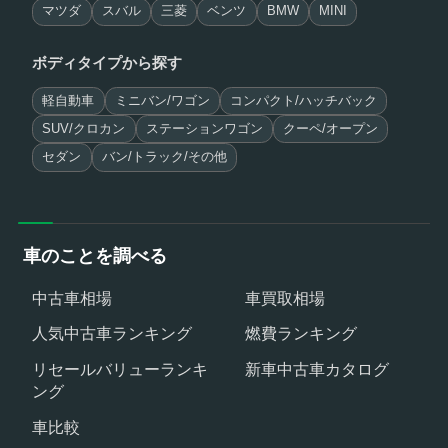
マツダ
スバル
三菱
ベンツ
BMW
MINI
ボディタイプから探す
軽自動車
ミニバン/ワゴン
コンパクト/ハッチバック
SUV/クロカン
ステーションワゴン
クーペ/オープン
セダン
バン/トラック/その他
車のことを調べる
中古車相場
車買取相場
人気中古車ランキング
燃費ランキング
リセールバリューランキ
新車中古車カタログ
ング
車比較