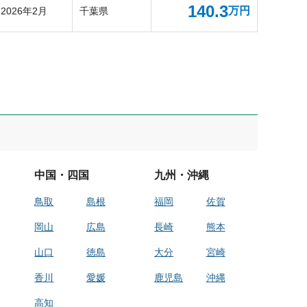
140.3
万円
2026年2月
千葉県
中国・四国
九州・沖縄
鳥取
島根
福岡
佐賀
岡山
広島
長崎
熊本
山口
徳島
大分
宮崎
香川
愛媛
鹿児島
沖縄
高知