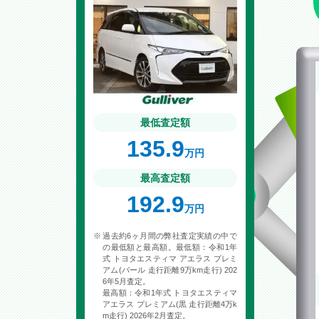
最低査定額
135.9
万円
最高査定額
192.9
万円
過去約6ヶ月間の弊社査定実績の中で
の最低額と最高額。最低額：令和1年
式 トヨタエスティマ アエラス プレミ
アム(パール 走行距離9万km走行) 202
6年5月査定。
最高額：令和1年式 トヨタエスティマ
アエラス プレミアム(黒 走行距離4万k
m走行) 2026年2月査定。