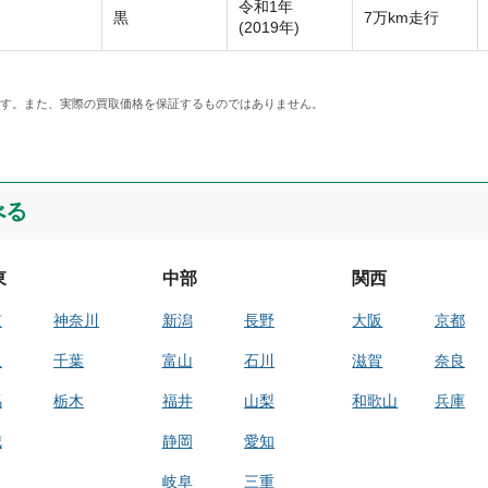
令和1年
黒
7万km走行
(2019年)
です。また、実際の買取価格を保証するものではありません。
べる
東
中部
関西
京
神奈川
新潟
長野
大阪
京都
玉
千葉
富山
石川
滋賀
奈良
馬
栃木
福井
山梨
和歌山
兵庫
城
静岡
愛知
岐阜
三重