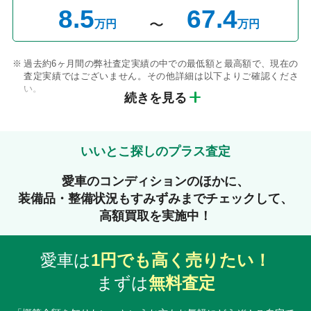
8.5
67.4
万円
万円
過去約6ヶ月間の弊社査定実績の中での最低額と最高額で、現在の
査定実績ではございません。その他詳細は以下よりご確認くださ
い。
続きを見る
いいとこ探しのプラス査定
愛車のコンディションのほかに、
装備品・整備状況もすみずみまでチェックして、
高額買取を実施中！
愛車は
1円でも高く売りたい！
まずは
無料査定