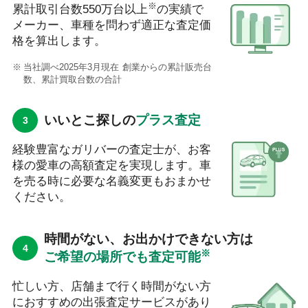
※
累計取引台数550万台以上
の実績で
メーカー、車種を問わず適正な査定価
格を算出します。
当社調べ2025年3月現在 創業からの累計販売台
数、累計買取台数の合計
いいとこ探しの
プラス査定
経験豊富なガリバーの査定士が、お客
様の愛車の高額査定を実現します。車
を売る時に必要な名義変更もおまかせ
ください。
時間がない、お出かけできない方は
※
ご希望の場所でも査定可能
忙しい方、店舗まで行く時間がない方
におすすめの出張査定サービスがあり