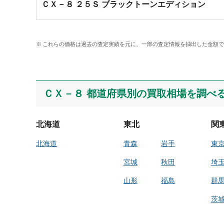
ＣＸ－８ ２５Ｓ ブラックトーンエディション
これらの価格は過去の査定実績を元に、一部の査定情報を抽出した金額
ＣＸ－８ 都道府県別の買取相場を調べ
北海道
東北
関
北海道
青森
岩手
東
宮城
秋田
埼
山形
福島
群
茨