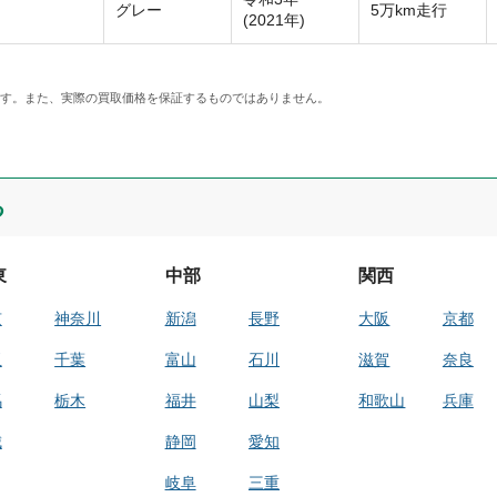
グレー
5万km走行
(2021年)
です。また、実際の買取価格を保証するものではありません。
る
東
中部
関西
京
神奈川
新潟
長野
大阪
京都
玉
千葉
富山
石川
滋賀
奈良
馬
栃木
福井
山梨
和歌山
兵庫
城
静岡
愛知
岐阜
三重