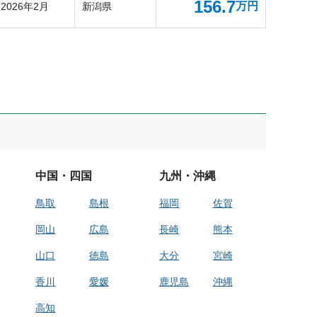
156.7
万円
2026年2月
新潟県
中国・四国
九州・沖縄
鳥取
島根
福岡
佐賀
岡山
広島
長崎
熊本
山口
徳島
大分
宮崎
香川
愛媛
鹿児島
沖縄
高知