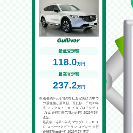
最低査定額
118.0
万円
最高査定額
237.2
万円
過去約6ヶ月間の弊社査定実績の中で
の最低額と最高額。最低額：平成30年
式 マツダＣＸ－８ ＸＤプロアクティ
ブ(黒 走行距離7万km走行) 2026年5月
査定。
最高額：令和5年式 マツダＣＸ－８ Ｘ
Ｄ スポーツアピアランス(グレー 走行
距離5万km走行) 2026年7月査定。