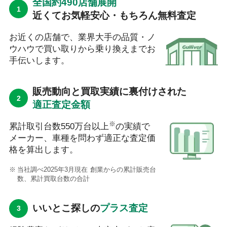
全国約490店舗展開
近くてお気軽安心・もちろん無料査定
お近くの店舗で、業界大手の品質・ノ
ウハウで買い取りから乗り換えまでお
手伝いします。
販売動向と買取実績に裏付けされた
適正査定金額
※
累計取引台数550万台以上
の実績で
メーカー、車種を問わず適正な査定価
格を算出します。
当社調べ2025年3月現在 創業からの累計販売台
数、累計買取台数の合計
いいとこ探しの
プラス査定