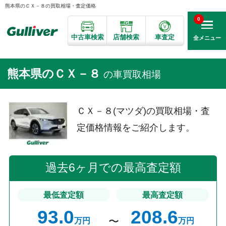
熊本県のＣＸ－８の買取相場・査定価格
0
中古車検索
店舗検索
車査定
全メニュー
熊本県のＣＸ－８
の車買取相場
ＣＸ－８(マツダ)の買取相場・査
定価格情報をご紹介します。
過去6ヶ月での最高査定額
最低査定額
最高査定額
93.0
208.6
万円
万円