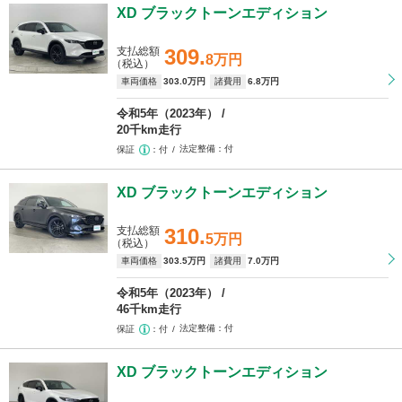
XD ブラックトーンエディション
支払総額
309.
8万円
（税込）
車両価格
303
.0万円
諸費用
6
.8万円
令和5年（2023年）
20千km走行
法定整備
付
保証
付
XD ブラックトーンエディション
支払総額
310.
5万円
（税込）
車両価格
303
.5万円
諸費用
7
.0万円
令和5年（2023年）
46千km走行
法定整備
付
保証
付
XD ブラックトーンエディション