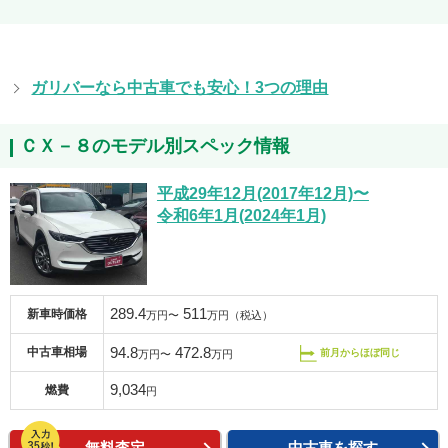
ガリバーなら中古車でも安心！3つの理由
ＣＸ－８のモデル別スペック情報
平成29年12月(2017年12月)〜
令和6年1月(2024年1月)
289.4
511
新車時価格
万円〜
万円（税込）
94.8
472.8
中古車相場
前月からほぼ同じ
万円〜
万円
9,034
燃費
円
無料査定
中古車を探す