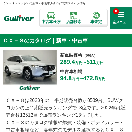
ＣＸ－８（マツダ）の新車・中古車カタログ装備スペック情報
0
中古車検索
店舗検索
車査定
全メニュー
ＣＸ－８のカタログ｜新車・中古車
新車時価格
（税込）
289.4
511
万円〜
万円
中古車相場
94.8
472.8
万円〜
万円
ＣＸ－８は2023年の上半期販売台数が8539台、SUV/ク
ロカンの上半期販売ランキングで13位です。2022年は販
売台数12512台で販売ランキング13位でした。
ＣＸ－８のカタログ情報や燃費・装備・ボディカラー・
中古車相場など、各年式のモデルを選択するとＣＸ－８