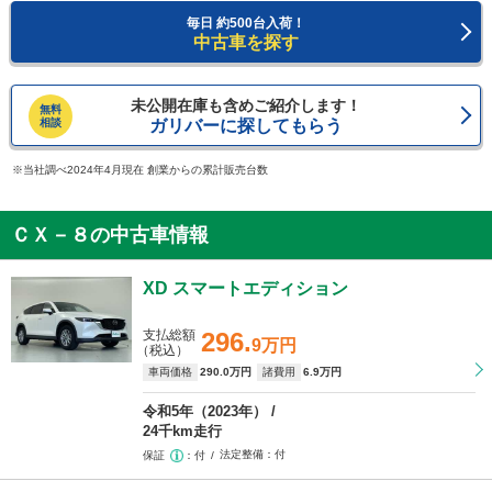
毎日 約500台入荷！
中古車を探す
未公開在庫も含めご紹介します！
無料
相談
ガリバーに探してもらう
当社調べ2024年4月現在 創業からの累計販売台数
ＣＸ－８の中古車情報
XD スマートエディション
支払総額
296.
9万円
（税込）
車両価格
290
.0万円
諸費用
6
.9万円
令和5年（2023年）
24千km走行
法定整備
付
保証
付