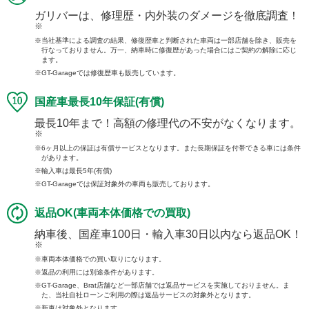
ガリバーは、修理歴・内外装のダメージを徹底調査！
※
当社基準による調査の結果、修復歴車と判断された車両は一部店舗を除き、販売を
行なっておりません。万一、納車時に修復歴があった場合にはご契約の解除に応じ
ます。
GT-Garageでは修復歴車も販売しています。
国産車最長10年保証(有償)
最長10年まで！高額の修理代の不安がなくなります。
※
6ヶ月以上の保証は有償サービスとなります。また長期保証を付帯できる車には条件
があります。
輸入車は最長5年(有償)
GT-Garageでは保証対象外の車両も販売しております。
返品OK(車両本体価格での買取)
納車後、国産車100日・輸入車30日以内なら返品OK！
※
車両本体価格での買い取りになります。
返品の利用には別途条件があります。
GT-Garage、Brat店舗など一部店舗では返品サービスを実施しておりません。ま
た、当社自社ローンご利用の際は返品サービスの対象外となります。
新車は対象外となります。