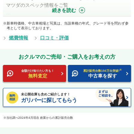
マツダのスペック情報をご覧
続きを読む
…
新車時価格、中古車相場と写真は、当該車種の年式、グレード等を問わず参
考として表示しております。
燃費情報
口コミ・評価
おクルマのご売却・ご購入をお考えの方
※
金額だけ知りたい方も！
累計販売台数150万台突破!
無料査定
中古車を探す
未公開在庫も含めご紹介します！
無料
ガリバーに探してもらう
相談
当社調べ2024年4月現在 創業からの累計販売台数