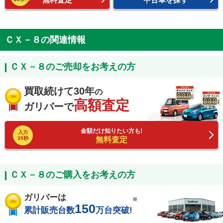
ＣＸ－８の関連情報
ＣＸ－８のご売却をお考えの方
買取続けて30年
の
高額査定
ガリバーで
金額だけ知りたい方も!
入力
35秒
無料査定
ＣＸ－８のご購入をお考えの方
ガリバーは
※
150
累計販売台数
万台突破!