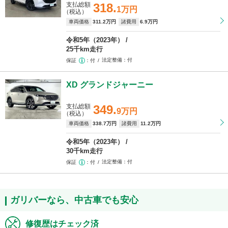
支払総額
318.
1万円
（税込）
車両価格
311
.2万円
諸費用
6
.9万円
令和5年（2023年）
25千km走行
法定整備
付
保証
付
XD グランドジャーニー
支払総額
349.
9万円
（税込）
車両価格
338
.7万円
諸費用
11
.2万円
令和5年（2023年）
30千km走行
法定整備
付
保証
付
ガリバーなら、中古車でも安心
修復歴はチェック済