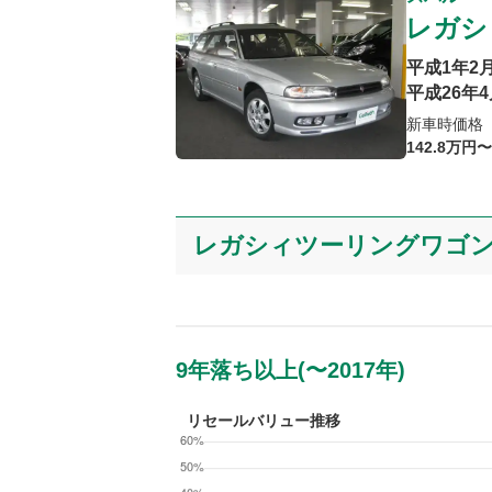
レガシ
平成1年2
平成26年4
新車時価格
142
.8
万円〜
レガシィツーリングワゴン
9年落ち以上(〜2017年)
リセールバリュー推移