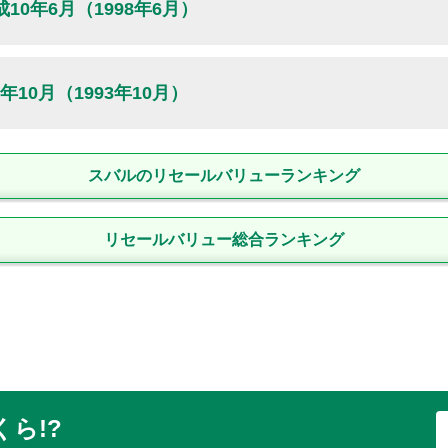
成10年6月
（1998年6月）
99年5月
)
平成1
型式
:
0.5%〜45.5%
リセー
）：
新車時
万円
229
.8
93年10月
)
〜
平成6
年10月
（1993年10月）
96年6月
)
平成8
003年12月
)
〜
平成1
型式
:
04年3月
)
平成1
）：
新車時
万円
184
.7
）：
新車時
89年2月
)
〜
平成1
万円
215
.2
スバルのリセールバリューランキング
90年5月
)
平成2
型式
:
型式
:
）：
新車時
99年5月
)
〜
平成1
円
255
.5
型式
:
00年5月
)
リセールバリュー総合ランキング
平成1
型式
:
）：
新車時
万円
190
.5
04年5月
)
〜
平成1
05年5月
)
平成1
型式
:
リセー
）：
新車時
94年10月
)
〜
平成7
万円
332
.8
型式
:
96年6月
)
平成8
90年1月
)
〜
平成2
型式
型式
:
:
90年5月
)
平成3
）：
新車時
ら!?
3.1%〜21%
万円
299
.8
）：
新車時