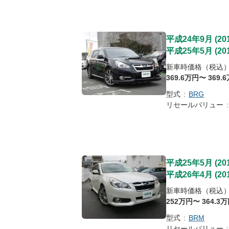
平成24年9月
(
20
平成25年5月
(
20
新車時価格（税込
369
.6
万円〜
369
.6
型式
:
BRG
リセールバリュー
:
平成25年5月
(
20
平成26年4月
(
20
新車時価格（税込
252
万円〜
364
.3
万
型式
:
BRM
リセールバリュー
: