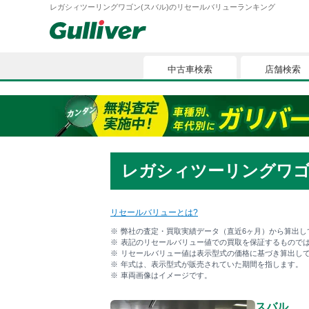
レガシィツーリングワゴン(スバル)のリセールバリューランキング
中古車検索
店舗検索
中古車検索
店舗検索
車買取
お気に入
車購入ガイド
レガシィツーリングワゴ
ローン
リセールバリューとは?
車検整備
弊社の査定・買取実績データ（直近6ヶ月）から算出し
お客様の評価
表記のリセールバリュー値での買取を保証するもので
リセールバリュー値は表示型式の価格に基づき算出し
年式は、表示型式が販売されていた期間を指します。
車両画像はイメージです。
スバル