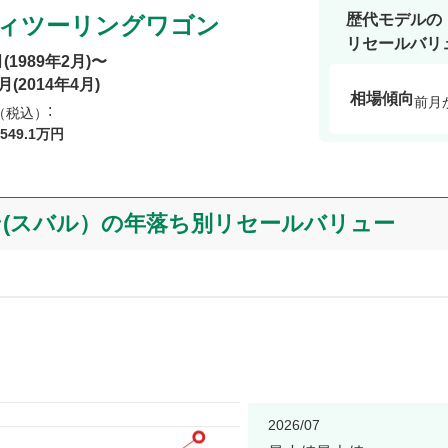
歴代モデルの
ィツーリングワゴン
リセールバリ
月
(
1989年2月
)〜
月
(
2014年4月
)
相場傾向
前月
:
（税込）
549
.1
万円
(スバル）の年落ち別リセールバリュー
2026/07