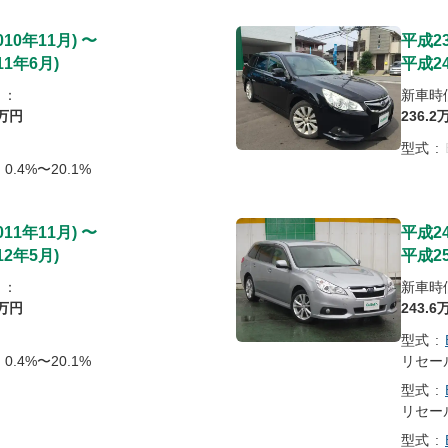
010年11月
)
〜
平成2
11年6月
)
平成2
）：
新車時
万円
236
.2
型式
:
0.4%〜20.1%
011年11月
)
〜
平成2
12年5月
)
平成2
）：
新車時
万円
243
.6
型式
:
0.4%〜20.1%
リセー
型式
:
リセー
型式
: