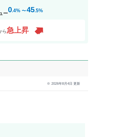
0
45
.4
%
.5
%
〜
ュー
急上昇
から
2026年8月4日
更新