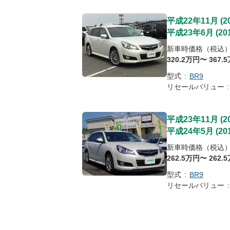
平成22年11月
(
2
平成23年6月
(
20
新車時価格（税込
320
.2
万円〜
367
.5
型式
:
BR9
リセールバリュー
:
平成23年11月
(
2
平成24年5月
(
20
新車時価格（税込
262
.5
万円〜
262
.5
型式
:
BR9
リセールバリュー
: