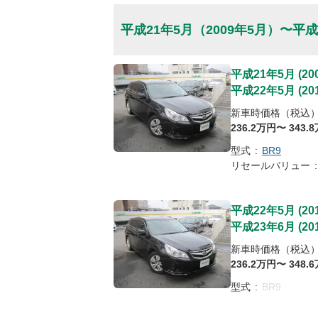
平成21年5月
（2009年5月）
〜
平成
平成21年5月
(
20
平成22年5月
(
20
新車時価格（税込
236
.2
万円〜
343
.8
型式
:
BR9
リセールバリュー
:
平成22年5月
(
20
平成23年6月
(
20
新車時価格（税込
236
.2
万円〜
348
.6
型式
:
BR9