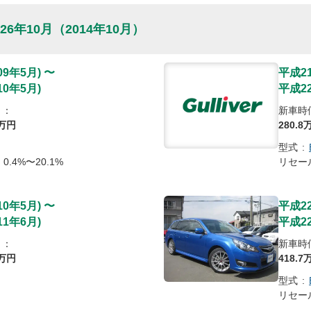
26年10月
（2014年10月）
09年5月
)
〜
平成2
10年5月
)
平成2
）：
新車時
万円
280
.8
型式
:
0.4%〜20.1%
リセー
10年5月
)
〜
平成2
11年6月
)
平成2
）：
新車時
万円
418
.7
型式
:
リセー