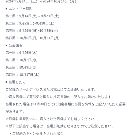
2024年9月14日（土）～2024年10月14日（月）
■ エントリー期間
第一回：9月14日(土)～9月21日(土)
第二回：9月22(日)~9月28日(土)
第三回：9月29日(日)~10月5日(土)
第四回：10月6日(日)~10月14日(月)
■ 当選発表
第一回：9月26日(木)
第二回：10月2日(水)
第三回：10月9日(水)
第四回：10月17日(木)
■ 当選したら
ご登録のメールアドレスまたお電話にてご連絡いたします。
ご購入店舗にて賞品受け取りに指定書類のご記入をお願いいたします。
当選された場合は11月30日までに指定書類に必要な情報をご記入いただく必要
があります。
※店舗営業時間内にご購入された店舗までお越しください
※以下に該当する場合は、当選が無効となりますのでご注意ください。
・ご契約のキャンセルをされた場合