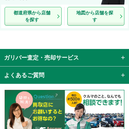
都道府県から店舗
地図から店舗を探
を探す
す
ガリバー査定・売却サービス
よくあるご質問
ネットで簡単査定 無料オンライン査定
あらかじめ用意しておくと便利 売却に必要な書
お客様のご都合に合わせた無料出張査定
類は？
お出かけのついでに無料店舗査定
まだローンが残ってるんだけど…