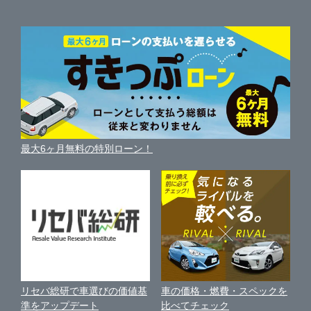
ガリバーの査定が選ばれる理由
自動車ニュース
サイト内検索
中古車人気ランキング
車を売る時よくある質問
新車・中古車カタログ
サイトマップ
自動車ローンを調べる
便利な査定サービス
車の燃費を調べる
サイトの使用条件
ガリバーの自動車ローン
中古車買取相場（毎月更新）
車種別クチコミ
利用規約
車買い替えの基礎知識
車の個人売買ガイド
最大6ヶ月無料の特別ローン！
車比較サイト
個人情報の保護について
近くのお店で車を探す
中古車オークションガイド
保険代理店業務に関する基本方針
古物営業法に基づく表示
アフィリエイトパートナー募集
車の価格・燃費・スペックを
リセバ総研で車選びの価値基
お客様の声
比べてチェック
準をアップデート