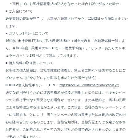
・期日までにお客様情報用紙の記入がなかった場合や誤りがあった場合
■ ご入金について
必要書類の提出が完了し、お車がご納車されてから、12月2日から順次入金いた
します。
■ ガソリン1年分代について
1年間の走行距離1万km、平均燃費18.5km（国土交通省「自動車燃費一覧」よ
り、令和2年度、乗用車のWLTCモード燃費平均値）、1リッターあたりのレギ
ュラーガソリン175円として算出しております。
■ 個人情報の取り扱いについて
お客様の個人情報は、当社で厳重に管理し、第三者に開示・提供することはご
ざいません（法令などにより開示を求められた場合を除く）。
※IDOM個人情報ポリシー（URL：
https://221616.com/info/privacypolicy/
）
適切な運用を行うために運営事務局が必要と判断した場合には、当キャンペー
ンの内容は予告なく変更となる場合がございます。また本規約は、当社の判断
により随時改定する場合がございます。この場合、当社の当キャンペーンサイ
トに掲載することにより、当キャンペーン内容の変更または本規約の改定の内
容を随時告知するものとします。当該告知以降、当該変更または改定がなされ
た内容が、ご応募されたすべての方と当社との間で適用されるものとしますの
で予めご了承ください。