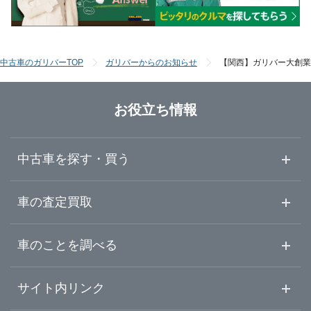
手続きや代車などご売却時のサービス
ガリバーの車査定検査マニュアル
中古車のガリバーTOP
ガリバーからのお知らせ
【関西】ガリバー大創業祭
中古車の査定相場を調べる
お役立ち情報
中古車を探す・買う
中古車情報・中古車検索
車の査定買取
中古車ご提案サービス
車査定・車買取ならガリバー
車のことを調べる
初めての中古車購入ガイド
車査定売却ガイド
車初心者まとめ
サイト内リンク
ガリバーのサービス