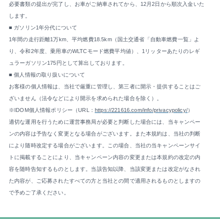
必要書類の提出が完了し、お車がご納車されてから、12月2日から順次入金いた
します。
■ ガソリン1年分代について
1年間の走行距離1万km、平均燃費18.5km（国土交通省「自動車燃費一覧」よ
り、令和2年度、乗用車のWLTCモード燃費平均値）、1リッターあたりのレギ
ュラーガソリン175円として算出しております。
■ 個人情報の取り扱いについて
お客様の個人情報は、当社で厳重に管理し、第三者に開示・提供することはご
ざいません（法令などにより開示を求められた場合を除く）。
※IDOM個人情報ポリシー（URL：
https://221616.com/info/privacypolicy/
）
適切な運用を行うために運営事務局が必要と判断した場合には、当キャンペー
ンの内容は予告なく変更となる場合がございます。また本規約は、当社の判断
により随時改定する場合がございます。この場合、当社の当キャンペーンサイ
トに掲載することにより、当キャンペーン内容の変更または本規約の改定の内
容を随時告知するものとします。当該告知以降、当該変更または改定がなされ
た内容が、ご応募されたすべての方と当社との間で適用されるものとしますの
で予めご了承ください。