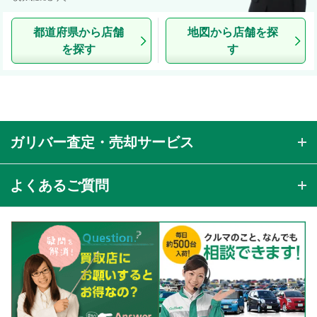
都道府県から店舗
地図から店舗を探
を探す
す
ガリバー査定・売却サービス
よくあるご質問
ネットで簡単査定 無料オンライン査定
あらかじめ用意しておくと便利 売却に必要な書
お客様のご都合に合わせた無料出張査定
類は？
お出かけのついでに無料店舗査定
まだローンが残ってるんだけど…