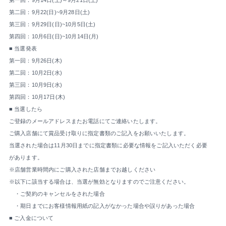
第一回：9月14日(土)～9月21日(土)
第二回：9月22(日)~9月28日(土)
第三回：9月29日(日)~10月5日(土)
第四回：10月6日(日)~10月14日(月)
■ 当選発表
第一回：9月26日(木)
第二回：10月2日(水)
第三回：10月9日(水)
第四回：10月17日(木)
■ 当選したら
ご登録のメールアドレスまたお電話にてご連絡いたします。
ご購入店舗にて賞品受け取りに指定書類のご記入をお願いいたします。
当選された場合は11月30日までに指定書類に必要な情報をご記入いただく必要
があります。
※店舗営業時間内にご購入された店舗までお越しください
※以下に該当する場合は、当選が無効となりますのでご注意ください。
・ご契約のキャンセルをされた場合
・期日までにお客様情報用紙の記入がなかった場合や誤りがあった場合
■ ご入金について