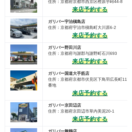
住所：京都府京都市西京区樫原芋峠44-8
来店予約する
ガリバー宇治槇島店
住所：京都府宇治市槇島町大川原6-2
来店予約する
ガリバー野田川店
住所：京都府与謝郡与謝野町石川693
来店予約する
ガリバー国道大手筋店
住所：京都府京都市伏見区下鳥羽広長町117
番地
来店予約する
ガリバー京田辺店
住所：京都府京田辺市草内美泥20-1
来店予約する
ガリバー舞鶴店