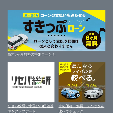
ガリバーの査定が選ばれる理由
自動車ニュース
サイト内検索
中古車人気ランキング
車を売る時よくある質問
新車・中古車カタログ
サイトマップ
自動車ローンを調べる
便利な査定サービス
車の燃費を調べる
サイトの使用条件
ガリバーの自動車ローン
中古車買取相場（毎月更新）
車種別クチコミ
利用規約
車買い替えの基礎知識
車の個人売買ガイド
最大6ヶ月無料の特別ローン！
車比較サイト
個人情報の保護について
近くのお店で車を探す
中古車オークションガイド
保険代理店業務に関する基本方針
古物営業法に基づく表示
アフィリエイトパートナー募集
車の価格・燃費・スペックを
リセバ総研で車選びの価値基
お客様の声
比べてチェック
準をアップデート