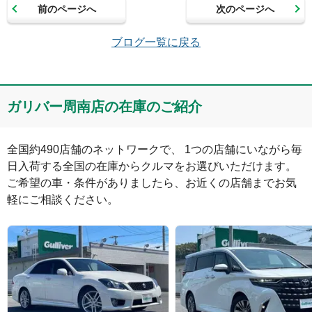
前のページへ
次のページへ
メールアドレス（半角英数）
ブログ一覧に戻る
コメント
ガリバー周南店の在庫のご紹介
全国約490店舗のネットワークで、 1つの店舗にいながら毎
日入荷する全国の在庫からクルマをお選びいただけます。

ご希望の車・条件がありましたら、お近くの店舗までお気
軽にご相談ください。
絵文字は投稿時に削除します
0
文字/140文字
Captcha