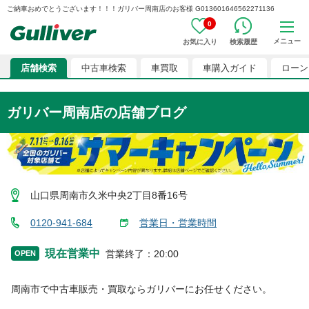
ご納車おめでとうございます！！！ガリバー周南店のお客様 G013601646562271136
0
メニュー
お気に入り
検索履歴
店舗検索
中古車検索
車買取
車購入ガイド
ローン
ガリバー周南店
の店舗ブログ
山口県周南市久米中央2丁目8番16号
0120-941-684
営業日・営業時間
現在営業中
営業終了
：
20:00
OPEN
周南市
で中古車販売・買取ならガリバーにお任せください。