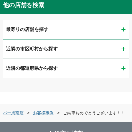
他の店舗を検索
最寄りの店舗を探す
近隣の市区町村から探す
ガリバー下関綾羅木店
近隣の都道府県から探す
下関市
ガリバーアウトレット下関長府店
鳥取県
宇部市
ガリバー宇部店
島根県
山口市
ガリバー車検 宇部店
リバー周南店
お客様事例
ご納車おめでとうございます！！！
岡山県
岩国市
ガリバー山口インター店