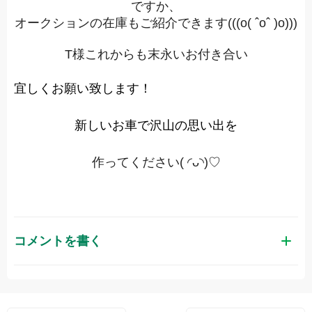
ですか、
オークションの在庫もご紹介できます(((
o
(
ˆoˆ
)
o
)))
T
様これからも末永いお付き合い
宜しくお願い致します！
新しいお車で沢山の思い出を
作ってください(
◜
ᴗ
◝)♡
コメントを書く
お名前（かな）