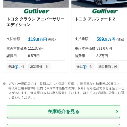
トヨタ
クラウン
アニバーサリー
トヨタ
アルファード
Z
エディション
投稿する
支払総額
119
支払総額
599
8
万円
8
万円
(税込)
(税込)
車両本体価格
111
3
万円
車両本体価格
591
6
万円
諸費用
8
5
万円
諸費用
8
2
万円
保証
：付
法定整備：付
保証
：付
法定整備：付
ガリバー周南店では、長期あんしん保証（有償）、国産車なら納車後100日以内、
輸入車は納車後30日以内（車両本体価格での買い取り）なら返品できる返品サービ
スがあります。修復歴のあるお車も販売しています。詳しくはお気軽に店舗にお問
い合わせください。
在庫紹介を見る