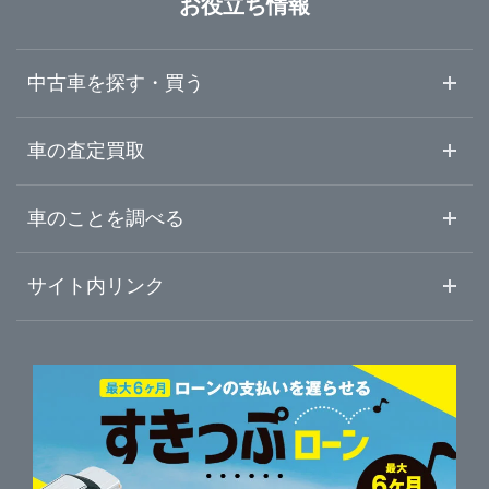
お役立ち情報
広島県
周南市
ガリバー山口店
中古車を探す・買う
山口県
県東
ガリバー岩国店
中古車情報・中古車検索
車の査定買取
中古車ご提案サービス
車査定・車買取ならガリバー
徳島県
車のことを調べる
県央
ガリバー周南店
初めての中古車購入ガイド
車査定売却ガイド
車初心者まとめ
サイト内リンク
香川県
県西県北
ガリバーのサービス
ガリバーの査定が選ばれる理由
自動車ニュース
サイト内検索
愛媛県
中古車人気ランキング
車を売る時よくある質問
新車・中古車カタログ
サイトマップ
自動車ローンを調べる
便利な査定サービス
高知県
車の燃費を調べる
サイトの使用条件
ガリバーの自動車ローン