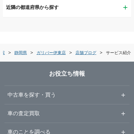
近隣の都道府県から探す
静岡市葵区
LIBERALA リベラーラ静岡
新潟県
静岡市清水区
ガリバー1号静岡清水店
富山県
浜松市中央区
ガリバー住吉バイパス店
検索
静岡県
ガリバー伊東店
店舗ブログ
サービス紹介
石川県
沼津市
LIBERALA リベラーラ浜松和田
お役立ち情報
福井県
三島市
ガリバー浜松宮竹店
中古車を探す・買う
山梨県
富士宮市
ガリバー車検 浜松宮竹店
中古車情報・中古車検索
車の査定買取
中古車ご提案サービス
車査定・車買取ならガリバー
長野県
車のことを調べる
伊東市
LIBERALA リベラーラ沼津