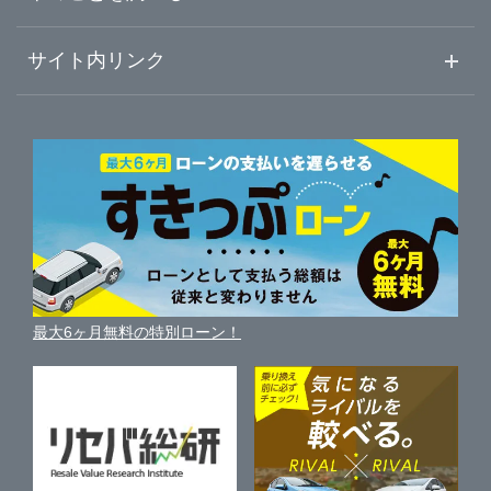
初めての中古車購入ガイド
車査定売却ガイド
車初心者まとめ
サイト内リンク
岐阜県
富士市
ガリバー沼津学園通り店
ガリバーのサービス
ガリバーの査定が選ばれる理由
自動車ニュース
サイト内検索
静岡県
磐田市
中古車人気ランキング
ガリバー136号三島店
車を売る時よくある質問
新車・中古車カタログ
サイトマップ
自動車ローンを調べる
便利な査定サービス
愛知県
掛川市
ガリバー富士宮店
車の燃費を調べる
サイトの使用条件
ガリバーの自動車ローン
中古車買取相場（毎月更新）
車種別クチコミ
三重県
利用規約
藤枝市
ガリバー伊東店
車買い替えの基礎知識
車の個人売買ガイド
最大6ヶ月無料の特別ローン！
車比較サイト
個人情報の保護について
近くのお店で車を探す
袋井市
ガリバー富士青葉通り店
中古車オークションガイド
保険代理店業務に関する基本方針
駿東郡清水町
ガリバー富士店
古物営業法に基づく表示