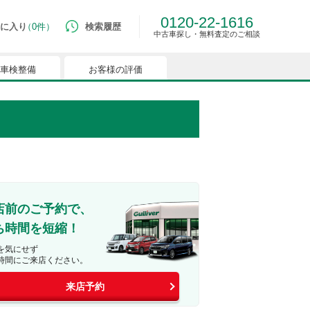
0120-22-1616
に入り
0件
検索履歴
中古車探し・無料査定のご相談
車検整備
お客様の評価
ルマはございません。
つでも簡単に比較ができるようになります。
能を有効にしてください。
店前のご予約で、
ち時間を短縮！
を気にせず
時間にご来店ください。
来店予約