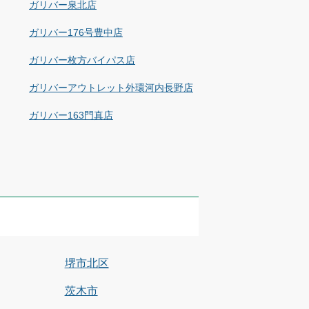
ガリバー泉北店
ガリバー176号豊中店
ガリバー枚方バイパス店
ガリバーアウトレット外環河内長野店
ガリバー163門真店
堺市北区
茨木市