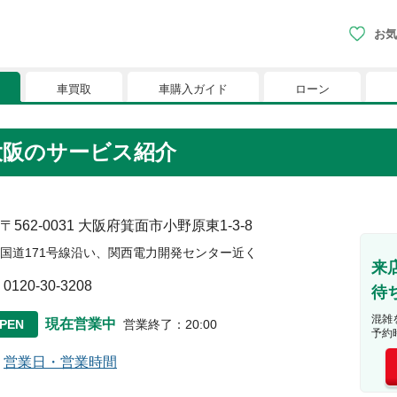
お気
車買取
車購入ガイド
ローン
現在、お気に入りに登録されているおク
ラ大阪のサービス紹介
りに登録すると、あなただけのお気に入りのクルマリストでい
※「お気に入り」の登録を可能にするためにCookie機
〒562-0031
大阪府箕面市小野原東1-3-8
国道171号線沿い、関西電力開発センター近く
来
0120-30-3208
待
混雑
現在営業中
PEN
営業終了
：
20:00
予約
営業日・営業時間