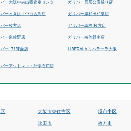
リバー大阪中央出張査定センター
ガリバー長居公園通り店
リバーときはま中百舌鳥店
ガリバー岸和田和泉店
リバー枚方店
ガリバー車検 枚方店
リバー泉佐野店
ガリバー泉佐野南店
バー171箕面店
LIBERALA リベラーラ大阪
リバーアウトレット外環石切店
成区
大阪市東住吉区
堺市中区
吹田市
枚方市