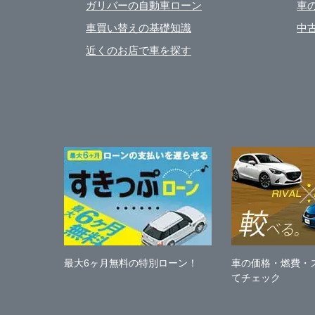
ガリバーの自動車ローン
車
車買い替えの基礎知識
中
近くのお店で車を探す
最大6ヶ月無料の特別ローン！
車の価格・燃費・
てチェック