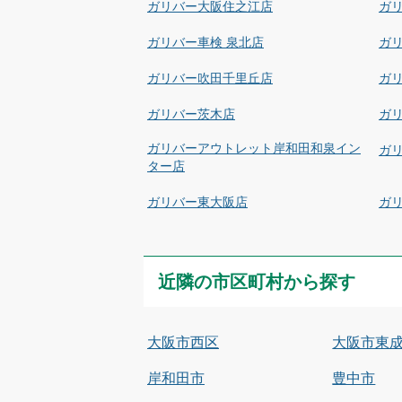
ガリバー大阪住之江店
ガ
ガリバー車検 泉北店
ガ
ガリバー吹田千里丘店
ガ
ガリバー茨木店
ガ
ガリバーアウトレット岸和田和泉イン
ガリ
ター店
ガリバー東大阪店
ガ
近隣の市区町村から探す
大阪市西区
大阪市東
岸和田市
豊中市