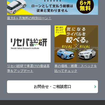
ガリバーの自動車ローン
中古車買取相場（毎月更新）
車種別クチコミ
利用規約
泉佐野市
ガリバー枚方バイパス店
車買い替えの基礎知識
車の個人売買ガイド
最大6ヶ月無料の特別ローン！
車比較サイト
個人情報の保護について
近くのお店で車を探す
河内長野市
ガリバー茨木店
中古車オークションガイド
保険代理店業務に関する基本方針
和泉市
ガリバー泉佐野店
古物営業法に基づく表示
アフィリエイトパートナー募集
箕面市
ガリバー泉佐野南店
車の価格・燃費・スペックを
リセバ総研で車選びの価値基
お客様の声
比べてチェック
準をアップデート
門真市
ガリバーアウトレット外環河内長野店
会社案内
お問合せ・ご相談窓口
東大阪市
ガリバーアウトレット岸和田和泉インター店