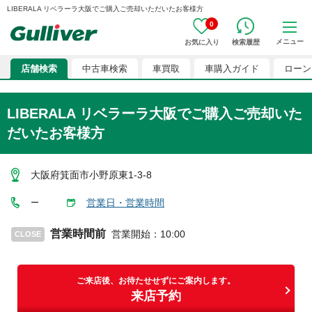
LIBERALA リベラーラ大阪でご購入ご売却いただいたお客様方
0
メニュー
お気に入り
検索履歴
店舗検索
中古車検索
車買取
車購入ガイド
ローン
LIBERALA リベラーラ大阪
でご購入ご売却いた
だいたお客様方
大阪府箕面市小野原東1-3-8
営業日・営業時間
ー
営業時間前
営業開始
：
10:00
CLOSE
ご来店後、お待たせせずにご案内します。
来店予約