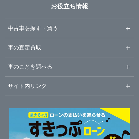
大阪府
堺市中区
ガリバー車検 泉北店
お役立ち情報
兵庫県
堺市北区
ガリバーときはま中百舌鳥店
中古車を探す・買う
奈良県
岸和田市
ガリバー岸和田和泉店
中古車情報・中古車検索
車の査定買取
中古車ご提案サービス
車査定・車買取ならガリバー
和歌山県
車のことを調べる
豊中市
ガリバー176号豊中店
初めての中古車購入ガイド
車査定売却ガイド
車初心者まとめ
サイト内リンク
吹田市
ガリバー吹田千里丘店
ガリバーのサービス
ガリバーの査定が選ばれる理由
自動車ニュース
サイト内検索
枚方市
中古車人気ランキング
ガリバー枚方店
車を売る時よくある質問
新車・中古車カタログ
サイトマップ
自動車ローンを調べる
便利な査定サービス
茨木市
ガリバー車検 枚方店
車の燃費を調べる
サイトの使用条件