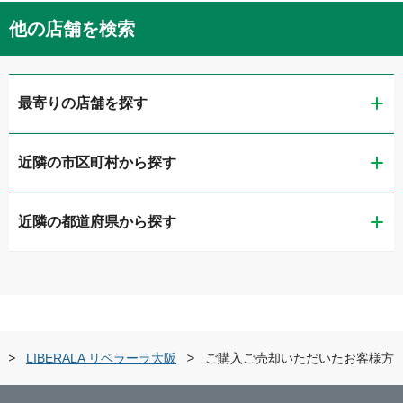
他の店舗を検索
最寄りの店舗を探す
近隣の市区町村から探す
ガリバー大阪住之江店
近隣の都道府県から探す
大阪市西区
ガリバー大阪中央出張査定センター
滋賀県
大阪市東成区
ガリバー長居公園通り店
京都府
大阪市東住吉区
ガリバー泉北店
LIBERALA リベラーラ大阪
ご購入ご売却いただいたお客様方