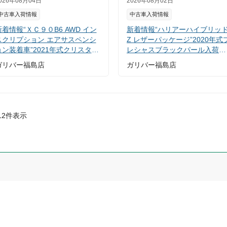
026年08月04日
2026年08月02日
中古車入荷情報
中古車入荷情報
新着情報“ＸＣ９０B6 AWD イン
新着情報“ハリアーハイブリッ
スクリプション エアサスペンシ
Z レザーパッケージ”2020年式
ョン装着車”2021年式クリスタル
レシャスブラックパール入荷し
ホワイトP入荷しました！
ました！
ガリバー福島店
ガリバー福島店
12
件表示