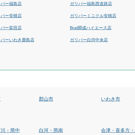
リバー福島店
ガリバー福島西道路店
リバー安積店
ガリバーミニクル安積店
リバー富田店
Brat開成ハイエース店
リバーいわき鹿島店
ガリバー白河中央店
市
郡山市
いわき市
賀川・県中
白河・県南
会津・喜多方・