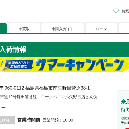
お気
車買取
車購入ガイド
ローン
現在、お気に入りに登録されているおク
入荷情報
りに登録すると、あなただけのお気に入りのクルマリストでい
※「お気に入り」の登録を可能にするためにCookie機
〒960-0112
福島県福島市南矢野目菅原38-1
市道19号鎌田笹谷線、ヨークベニマル矢野目店さん側
来
ー
待
混雑
営業時間前
LOSE
営業開始
：
10:00
予約