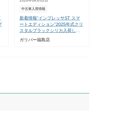
2026年08月02日
中古車入荷情報
ド
新着情報“インプレッサST スマ
プ
ートエディション”2025年式クリ
スタルブラックシリカ入荷しま
した！
ガリバー福島店