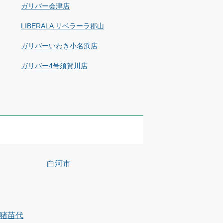
ガリバー会津店
LIBERALA リベラーラ郡山
ガリバーいわき小名浜店
ガリバー4号須賀川店
白河市
猪苗代