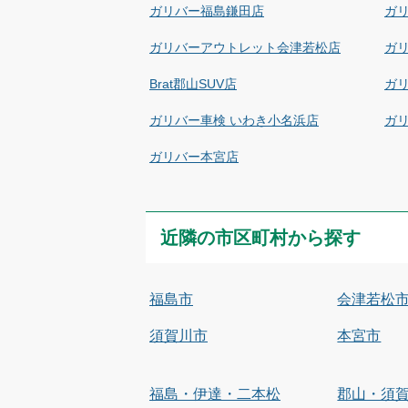
ガリバー福島鎌田店
ガ
ガリバーアウトレット会津若松店
ガ
Brat郡山SUV店
ガ
ガリバー車検 いわき小名浜店
ガ
ガリバー本宮店
近隣の市区町村から探す
福島市
会津若松
須賀川市
本宮市
福島・伊達・二本松
郡山・須