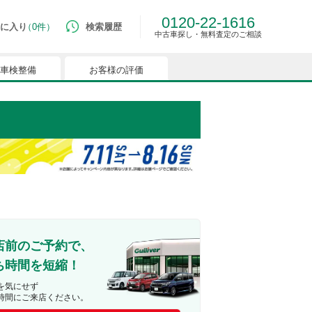
0120-22-1616
に入り
0件
検索履歴
中古車探し・無料査定のご相談
車検整備
お客様の評価
ルマはございません。
つでも簡単に比較ができるようになります。
能を有効にしてください。
店前のご予約で、
ち時間を短縮！
を気にせず
時間にご来店ください。