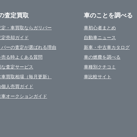
の査定買取
車のことを調べる
査定・車買取ならガリバー
車初心者まとめ
査定売却ガイド
自動車ニュース
リバーの査定が選ばれる理由
新車・中古車カタログ
を売る時よくある質問
車の燃費を調べる
利な査定サービス
車種別クチコミ
古車買取相場（毎月更新）
車比較サイト
の個人売買ガイド
古車オークションガイド