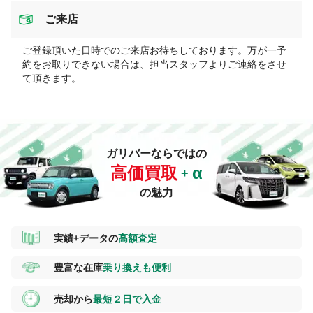
ご来店
ご登録頂いた日時でのご来店お待ちしております。万が一予
約をお取りできない場合は、担当スタッフよりご連絡をさせ
て頂きます。
ガリバーならではの
高価買取
の魅力
実績+データの
高額査定
豊富な在庫
乗り換えも便利
売却から
最短２日で入金