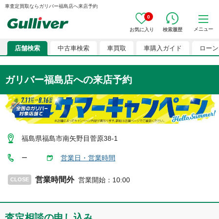
車査定買取ならガリバー福島店へ来店予約
0
メニュー
お気に入り
検索履歴
店舗検索
中古車検索
車買取
車購入ガイド
ローン
ガリバー福島店
への来店予約
福島県福島市南矢野目菅原38-1
営業日・営業時間
ー
営業時間外
営業開始
：
10:00
CLOSE
査定相談の申し込み