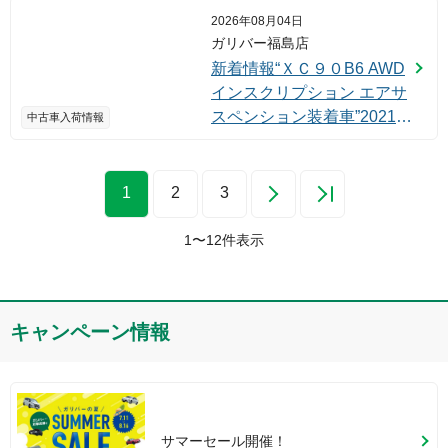
2026年08月04日
ガリバー福島店
新着情報“ＸＣ９０B6 AWD
インスクリプション エアサ
スペンション装着車”2021年
中古車入荷情報
式クリスタルホワイトP入
荷しました！
1
2
3
1
〜
12
件表示
キャンペーン情報
サマーセール開催！