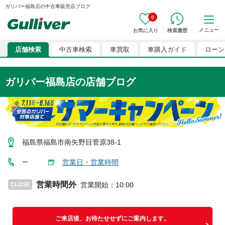
ガリバー福島店の中古車販売店ブログ
0
メニュー
お気に入り
検索履歴
店舗検索
中古車検索
車買取
車購入ガイド
ローン
ガリバー福島店の店舗ブログ
福島県福島市南矢野目菅原38-1
営業日・営業時間
ー
営業時間外
営業開始
：
10:00
CLOSE
ご来店後、お待たせせずにご案内します。