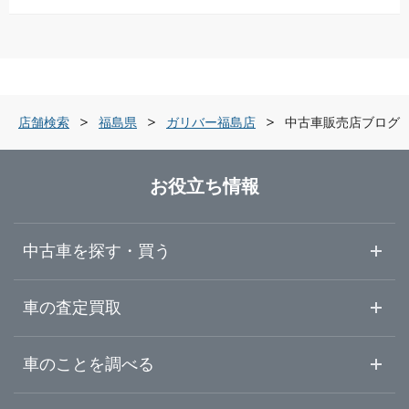
青森県
会津若松市
ガリバー福島西道路店
岩手県
郡山市
ガリバー会津店
店舗検索
福島県
ガリバー福島店
中古車販売店ブログ
宮城県
いわき市
ガリバーアウトレット会津若松店
お役立ち情報
秋田県
白河市
ガリバー安積店
中古車を探す・買う
山形県
須賀川市
ガリバーミニクル安積店
中古車情報・中古車検索
車の査定買取
中古車ご提案サービス
車査定・車買取ならガリバー
福島県
車のことを調べる
本宮市
LIBERALA リベラーラ郡山
初めての中古車購入ガイド
車査定売却ガイド