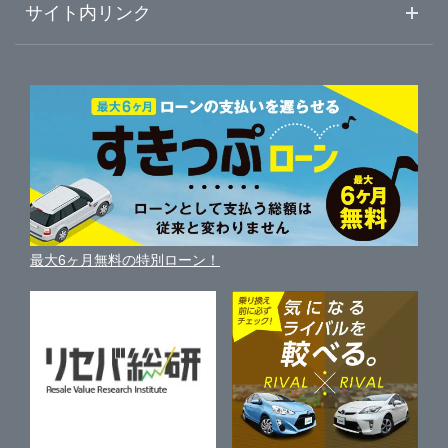
車初心者まとめ
サイト内リンク
福島・伊達・二本松
Brat郡山SUV店
ガリバーのサービス
ガリバーの査定が選ばれる理由
自動車ニュース
サイト内検索
郡山・須賀川・県中
中古車人気ランキング
ガリバー富田店
車を売る時よくある質問
新車・中古車カタログ
サイトマップ
自動車ローンを調べる
便利な査定サービス
白河・県南
Brat開成ハイエース店
車の燃費を調べる
サイトの使用条件
ガリバーの自動車ローン
中古車買取相場（毎月更新）
車種別クチコミ
利用規約
会津・喜多方・猪苗代
ガリバーいわき小名浜店
車買い替えの基礎知識
車の個人売買ガイド
最大6ヶ月無料の特別ローン！
車比較サイト
個人情報の保護について
近くのお店で車を探す
ガリバー車検 いわき小名浜店
中古車オークションガイド
保険代理店業務に関する基本方針
ガリバーいわき鹿島店
古物営業法に基づく表示
アフィリエイトパートナー募集
ガリバー白河中央店