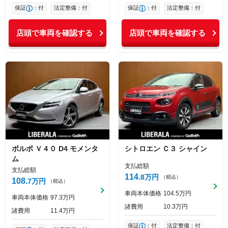
保証
：付
法定整備：付
保証
：付
法定整備：付
店頭で車両を確認する
店頭で車両を確認する
ボルボ
Ｖ４０
D4 モメンタ
シトロエン
Ｃ３
シャイン
ム
支払総額
支払総額
114
8
万円
（税込）
108
7
万円
（税込）
車両本体価格
104
5
万円
車両本体価格
97
3
万円
諸費用
10
3
万円
諸費用
11
4
万円
保証
：付
法定整備：付