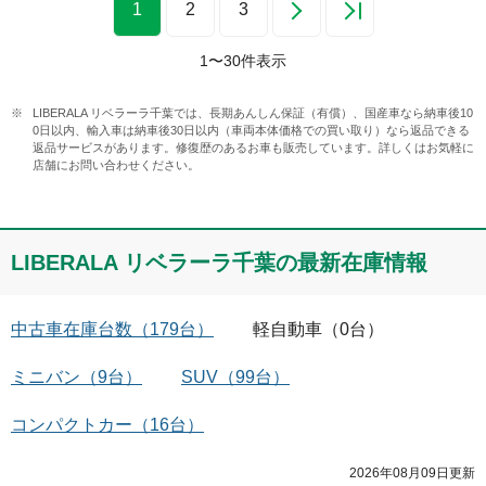
1
2
3
1
〜
30
件表示
LIBERALA リベラーラ千葉では、長期あんしん保証（有償）、国産車なら納車後10
0日以内、輸入車は納車後30日以内（車両本体価格での買い取り）なら返品できる
返品サービスがあります。修復歴のあるお車も販売しています。詳しくはお気軽に
店舗にお問い合わせください。
LIBERALA リベラーラ千葉
の最新在庫情報
中古車在庫台数
（
179
台）
軽自動車
（
0
台）
ミニバン
（
9
台）
SUV
（
99
台）
コンパクトカー
（
16
台）
2026年08月09日
更新