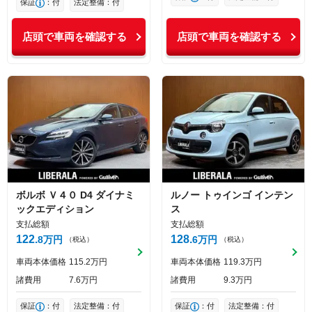
保証
：付
法定整備：付
店頭で車両を確認する
店頭で車両を確認する
ボルボ
Ｖ４０
D4 ダイナミ
ルノー
トゥインゴ
インテン
ックエディション
ス
支払総額
支払総額
122
128
8
万円
6
万円
（税込）
（税込）
車両本体価格
115
2
万円
車両本体価格
119
3
万円
諸費用
7
6
万円
諸費用
9
3
万円
保証
：付
法定整備：付
保証
：付
法定整備：付