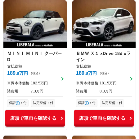
ＭＩＮＩ
ＭＩＮＩ
クーパー
ＢＭＷ
Ｘ１
xDrive 18d xラ
D
イン
支払総額
支払総額
189
189
8
万円
8
万円
（税込）
（税込）
車両本体価格
182
5
万円
車両本体価格
181
5
万円
諸費用
7
3
万円
諸費用
8
3
万円
保証
：付
法定整備：付
保証
：付
法定整備：付
店頭で車両を確認する
店頭で車両を確認する