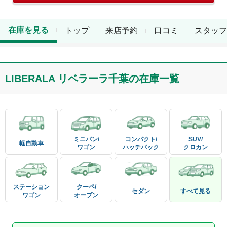
在庫を見る
トップ
来店予約
口コミ
スタッフ
LIBERALA リベラーラ千葉
の在庫一覧
ミニバン/

コンパクト/

SUV/

軽自動車
ワゴン
ハッチバック
クロカン
ステーション

クーペ/

セダン
すべて見る
ワゴン
オープン