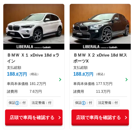
ＢＭＷ
Ｘ１
xDrive 18d xラ
ＢＭＷ
Ｘ２
xDrive 18d Mス
イン
ポーツX
支払総額
支払総額
188
188
8
万円
8
万円
（税込）
（税込）
車両本体価格
181
2
万円
車両本体価格
177
5
万円
諸費用
7
6
万円
諸費用
11
3
万円
保証
：付
法定整備：付
保証
：付
法定整備：付
店頭で車両を確認する
店頭で車両を確認する