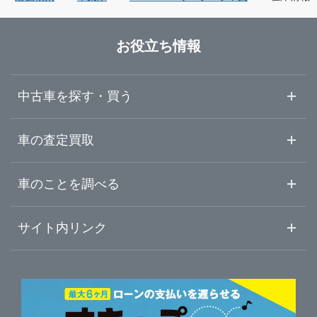
群馬県
木更津市
ガリバー東船橋店
お役立ち情報
埼玉県
野田市
ガリバー木更津金田店
中古車を探す・買う
千葉県
茂原市
ガリバー車検 木更津金田店
中古車情報・中古車検索
車の査定買取
中古車ご提案サービス
車査定・車買取ならガリバー
東京都
車のことを調べる
成田市
ガリバー木更津金田店 板金工場
初めての中古車購入ガイド
車査定売却ガイド
車初心者まとめ
サイト内リンク
神奈川県
習志野市
ガリバー木更津店
ガリバーのサービス
ガリバーの査定が選ばれる理由
自動車ニュース
サイト内検索
柏市
中古車人気ランキング
HUNT木更津
車を売る時よくある質問
新車・中古車カタログ
サイトマップ
自動車ローンを調べる