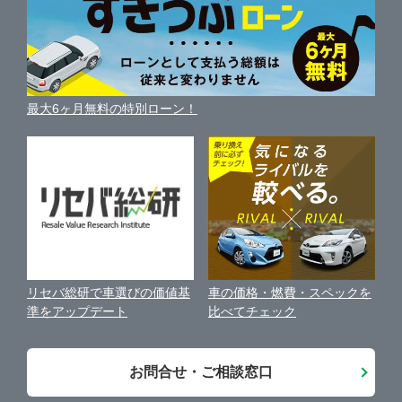
便利な査定サービス
市原市
ガリバー車検 野田店
車の燃費を調べる
サイトの使用条件
ガリバーの自動車ローン
中古車買取相場（毎月更新）
車種別クチコミ
利用規約
八千代市
GT-Garage@Gulliver
車買い替えの基礎知識
車の個人売買ガイド
最大6ヶ月無料の特別ローン！
車比較サイト
個人情報の保護について
近くのお店で車を探す
鎌ケ谷市
ガリバー野田店 板金工場
中古車オークションガイド
保険代理店業務に関する基本方針
浦安市
Brat BASE野田カスタム直売店
古物営業法に基づく表示
アフィリエイトパートナー募集
印西市
ガリバー茂原店
車の価格・燃費・スペックを
リセバ総研で車選びの価値基
お客様の声
比べてチェック
準をアップデート
千葉市・習志野
ガリバー成田店
会社案内
お問合せ・ご相談窓口
東葛飾
ガリバー車検 ワオタウン幕張店