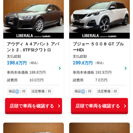
アウディ
Ａ４アバント
アバ
プジョー
５００８
GT ブル
ント 2．0TFSIクワトロ
ーHDi
支払総額
支払総額
198
199
8
万円
8
万円
（税込）
（税込）
車両本体価格
188
8
万円
車両本体価格
192
8
万円
諸費用
10
0
万円
諸費用
7
0
万円
保証
：付
法定整備：付
保証
：付
法定整備：付
店頭で車両を確認する
店頭で車両を確認する