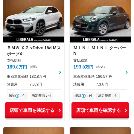
ＢＭＷ
Ｘ２
xDrive 18d Mス
ＭＩＮＩ
ＭＩＮＩ
クーパー
ポーツX
D
支払総額
支払総額
189
193
8
万円
8
万円
（税込）
（税込）
車両本体価格
182
8
万円
車両本体価格
186
5
万円
諸費用
7
0
万円
諸費用
7
3
万円
保証
：付
法定整備：付
保証
：付
法定整備：付
店頭で車両を確認する
店頭で車両を確認する