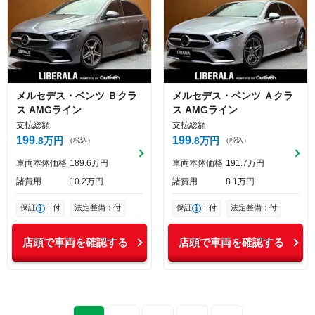
メルセデス・ベンツ
Ｂクラ
メルセデス・ベンツ
Ａクラ
ス
AMGライン
ス
AMGライン
支払総額
支払総額
199
199
8
万円
8
万円
（税込）
（税込）
車両本体価格
189
6
万円
車両本体価格
191
7
万円
諸費用
10
2
万円
諸費用
8
1
万円
保証
：付
法定整備：付
保証
：付
法定整備：付
店頭で車両を確認する
店頭で車両を確認する