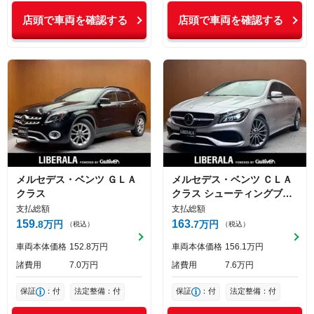
店頭で車両を確認する
店頭で車両を確認する
メルセデス・ベンツ
ＧＬＡ
メルセデス・ベンツ
ＣＬＡ
クラス
クラス シューティングブレ
ーク
Sブレイク
支払総額
支払総額
159
163
8
万円
7
万円
（税込）
（税込）
車両本体価格
152
8
万円
車両本体価格
156
1
万円
諸費用
7
0
万円
諸費用
7
6
万円
保証
：付
法定整備：付
保証
：付
法定整備：付