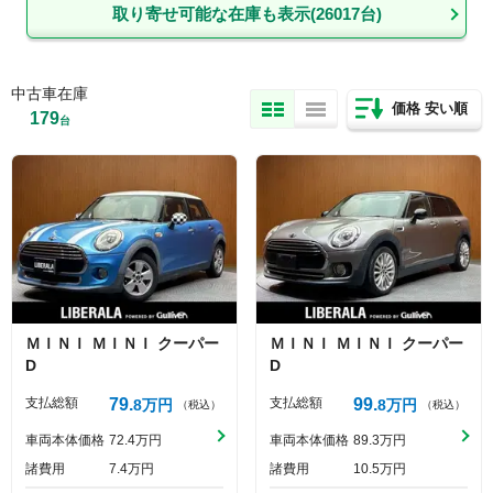
取り寄せ可能な在庫も表示(
26017
台)
中古車在庫
価格 安い順
179
台
ＭＩＮＩ
ＭＩＮＩ
クーパー
ＭＩＮＩ
ＭＩＮＩ
クーパー
D
D
支払総額
79
支払総額
99
8
万円
8
万円
（税込）
（税込）
車両本体価格
72
4
万円
車両本体価格
89
3
万円
諸費用
7
4
万円
諸費用
10
5
万円