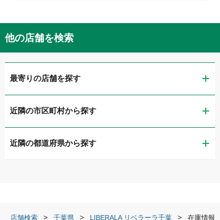
他の店舗を検索
最寄りの店舗を探す
近隣の市区町村から探す
LIBERALA リベラーラ千葉
近隣の都道府県から探す
千葉市稲毛区
ガリバー穴川インター店
茨城県
千葉市若葉区
ガリバー千葉第二出張査定センター
栃木県
船橋市
ガリバー船橋習志野店
店舗検索
千葉県
LIBERALA リベラーラ千葉
在庫情報