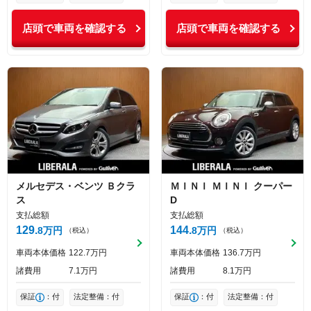
店頭で車両を確認する
店頭で車両を確認する
メルセデス・ベンツ
Ｂクラ
ＭＩＮＩ
ＭＩＮＩ
クーパー
ス
D
支払総額
支払総額
129
144
8
万円
8
万円
（税込）
（税込）
車両本体価格
122
7
万円
車両本体価格
136
7
万円
諸費用
7
1
万円
諸費用
8
1
万円
保証
：付
法定整備：付
保証
：付
法定整備：付