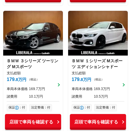
ＢＭＷ
３シリーズ
ツーリン
ＢＭＷ
１シリーズ
Mスポー
グ Mスポーツ
ツ エディションシャドー
支払総額
支払総額
179
179
8
万円
8
万円
（税込）
（税込）
車両本体価格
169
7
万円
車両本体価格
169
3
万円
諸費用
10
1
万円
諸費用
10
5
万円
保証
：付
法定整備：付
保証
：付
法定整備：付
店頭で車両を確認する
店頭で車両を確認する