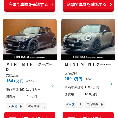
店頭で車両を確認する
店頭で車両を確認する
ＭＩＮＩ
ＭＩＮＩ
クーパー
ＭＩＮＩ
ＭＩＮＩ
クーパー
D
支払総額
支払総額
169
8
万円
（税込）
164
8
万円
（税込）
車両本体価格
159
8
万円
車両本体価格
157
3
万円
諸費用
10
0
万円
諸費用
7
5
万円
保証
：付
法定整備：付
保証
：付
法定整備：付