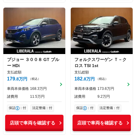
プジョー
３００８
GT ブル
フォルクスワーゲン
Ｔ－ク
ー HDi
ロス
TSI 1st
支払総額
支払総額
179
182
8
万円
8
万円
（税込）
（税込）
車両本体価格
168
3
万円
車両本体価格
173
6
万円
諸費用
11
5
万円
諸費用
9
2
万円
保証
：付
法定整備：付
保証
：付
法定整備：付
店頭で車両を確認する
店頭で車両を確認する