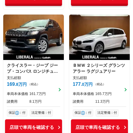
クライスラー・ジープ
ジー
ＢＭＷ
２シリーズ
グランツ
プ・コンパス
ロンジチュー
アラー ラグジュアリー
ド
支払総額
支払総額
169
177
8
万円
0
万円
（税込）
（税込）
車両本体価格
161
7
万円
車両本体価格
165
7
万円
諸費用
8
1
万円
諸費用
11
3
万円
保証
：付
法定整備：付
保証
：付
法定整備：付
店頭で車両を確認する
店頭で車両を確認する