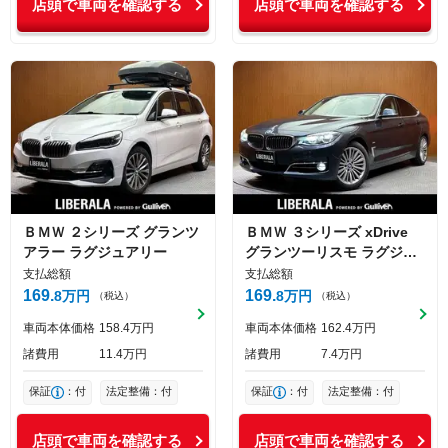
店頭で車両を確認する
店頭で車両を確認する
ＢＭＷ
２シリーズ
グランツ
ＢＭＷ
３シリーズ
xDrive
アラー ラグジュアリー
グランツーリスモ ラグジュ
アリー
支払総額
支払総額
169
169
8
万円
8
万円
（税込）
（税込）
車両本体価格
158
4
万円
車両本体価格
162
4
万円
諸費用
11
4
万円
諸費用
7
4
万円
保証
：付
法定整備：付
保証
：付
法定整備：付
店頭で車両を確認する
店頭で車両を確認する