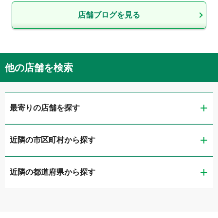
店舗ブログを見る
他の店舗を検索
最寄りの店舗を探す
近隣の市区町村から探す
LIBERALA リベラーラ千葉
近隣の都道府県から探す
千葉市稲毛区
ガリバー穴川インター店
茨城県
千葉市若葉区
ガリバー千葉第二出張査定センター