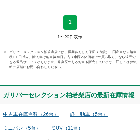
1
1
〜
26
件表示
ガリバーセレクション柏若柴店では、長期あんしん保証（有償）、国産車なら納車
後100日以内、輸入車は納車後30日以内（車両本体価格での買い取り）なら返品で
きる返品サービスがあります。修復歴のあるお車も販売しています。詳しくはお気
軽に店舗にお問い合わせください。
ガリバーセレクション柏若柴店
の最新在庫情報
中古車在庫台数
（
26
台）
軽自動車
（
5
台）
ミニバン
（
5
台）
SUV
（
11
台）