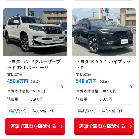
トヨタ
ランドクルーザープ
トヨタ
ＲＡＶ４
ハイブリッ
ラド
TX Lパッケージ
トZ
支払総額
支払総額
459
546
8
万円
8
万円
（税込）
（税込）
車両本体価格
451
9
万円
車両本体価格
538
5
万円
諸費用
7
9
万円
諸費用
8
3
万円
保証
：付
法定整備：付
保証
：付
法定整備：付
店頭で車両を確認する
店頭で車両を確認する