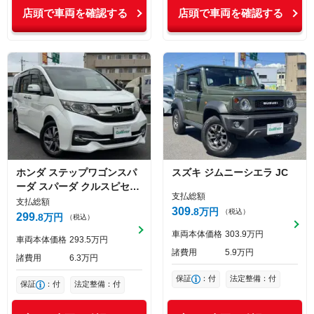
店頭で車両を確認する
店頭で車両を確認する
ホンダ
ステップワゴンスパ
スズキ
ジムニーシエラ
JC
ーダ
スパーダ クルスピセン
支払総額
シング
支払総額
309
8
万円
（税込）
299
8
万円
（税込）
車両本体価格
303
9
万円
車両本体価格
293
5
万円
諸費用
5
9
万円
諸費用
6
3
万円
保証
：付
法定整備：付
保証
：付
法定整備：付