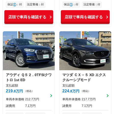
保証
：付
法定整備：付
保証
：付
法定整備：付
店頭で車両を確認する
店頭で車両を確認する
アウディ
Ｑ５
2．0TFSIクワ
マツダ
ＣＸ－５
XD エクス
トロ 1st ED
クルーシブモード
支払総額
支払総額
219
224
8
万円
8
万円
（税込）
（税込）
車両本体価格
212
7
万円
車両本体価格
217
7
万円
諸費用
7
1
万円
諸費用
7
1
万円