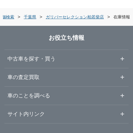
栃木県
船橋市
ガリバー船橋習志野店
店舗検索
千葉県
ガリバーセレクション柏若柴店
在庫情報
群馬県
木更津市
ガリバー東船橋店
お役立ち情報
埼玉県
野田市
ガリバー木更津金田店
中古車を探す・買う
千葉県
茂原市
ガリバー車検 木更津金田店
中古車情報・中古車検索
車の査定買取
中古車ご提案サービス
車査定・車買取ならガリバー
東京都
車のことを調べる
成田市
ガリバー木更津金田店 板金工場
初めての中古車購入ガイド
車査定売却ガイド
車初心者まとめ
サイト内リンク
神奈川県
習志野市
ガリバー木更津店
ガリバーのサービス
ガリバーの査定が選ばれる理由
自動車ニュース
サイト内検索