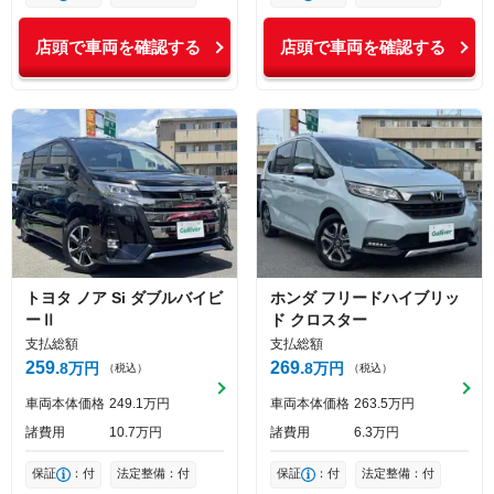
店頭で車両を確認する
店頭で車両を確認する
トヨタ
ノア
Si ダブルバイビ
ホンダ
フリードハイブリッ
ーⅡ
ド
クロスター
支払総額
支払総額
259
269
8
万円
8
万円
（税込）
（税込）
車両本体価格
249
1
万円
車両本体価格
263
5
万円
諸費用
10
7
万円
諸費用
6
3
万円
保証
：付
法定整備：付
保証
：付
法定整備：付