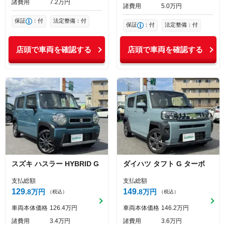
諸費用
7
2
万円
諸費用
5
0
万円
保証
：付
法定整備：付
保証
：付
法定整備：付
店頭で車両を確認する
店頭で車両を確認する
スズキ
ハスラー
HYBRID G
ダイハツ
タフト
G ターボ
支払総額
支払総額
129
149
8
万円
8
万円
（税込）
（税込）
車両本体価格
126
4
万円
車両本体価格
146
2
万円
諸費用
3
4
万円
諸費用
3
6
万円