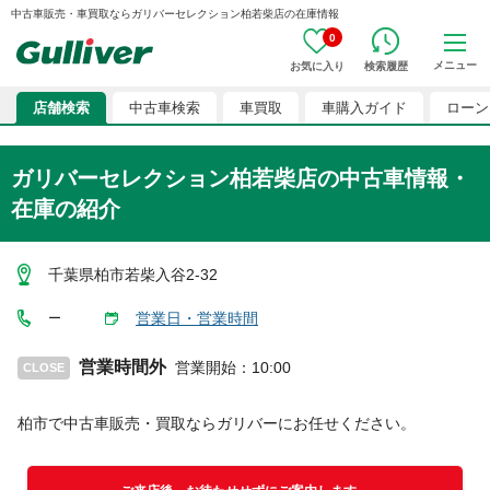
中古車販売・車買取ならガリバーセレクション柏若柴店の在庫情報
0
メニュー
お気に入り
検索履歴
店舗検索
中古車検索
車買取
車購入ガイド
ローン
ガリバーセレクション柏若柴店
の中古車情報・
在庫の紹介
千葉県柏市若柴入谷2-32
営業日・営業時間
ー
営業時間外
営業開始
：
10:00
CLOSE
柏市
で中古車販売・買取ならガリバーにお任せください。