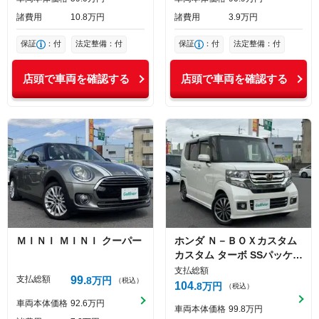
諸費用
10
8
万円
諸費用
3
9
万円
保証
：付
法定整備：付
保証
：付
法定整備：付
店頭で車両を確認する
店頭で車両を確認する
ＭＩＮＩ
ＭＩＮＩ
クーパー
ホンダ
Ｎ－ＢＯＸカスタム
カスタム ターボ SSパッケー
ジ
支払総額
支払総額
99
8
万円
（税込）
104
8
万円
（税込）
車両本体価格
92
6
万円
車両本体価格
99
8
万円