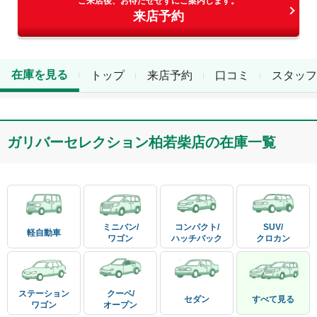
ご来店後、お待たせせずにご案内します。
来店予約
在庫を見る
トップ
来店予約
口コミ
スタッフ
ガリバーセレクション柏若柴店
の在庫一覧
ミニバン/

コンパクト/

SUV/

軽自動車
ワゴン
ハッチバック
クロカン
ステーション

クーペ/

セダン
すべて見る
ワゴン
オープン