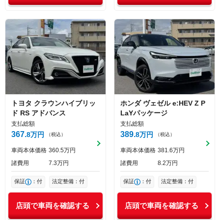
トヨタ
クラウンハイブリッ
ホンダ
ヴェゼル
e:HEV Z P
ド
RS アドバンス
LaYパッケージ
支払総額
支払総額
367
389
8
万円
8
万円
（税込）
（税込）
車両本体価格
360
5
万円
車両本体価格
381
6
万円
諸費用
7
3
万円
諸費用
8
2
万円
保証
：付
法定整備：付
保証
：付
法定整備：付
店頭で車両を確認する
店頭で車両を確認する