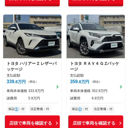
トヨタ
ハリアー
Z レザーパ
トヨタ
ＲＡＶ４
G Zパッケ
ッケージ
ージ
支払総額
支払総額
339
359
8
万円
8
万円
（税込）
（税込）
車両本体価格
333
9
万円
車両本体価格
352
9
万円
諸費用
5
9
万円
諸費用
6
9
万円
保証
：付
法定整備：付
保証
：付
法定整備：付
店頭で車両を確認する
店頭で車両を確認する