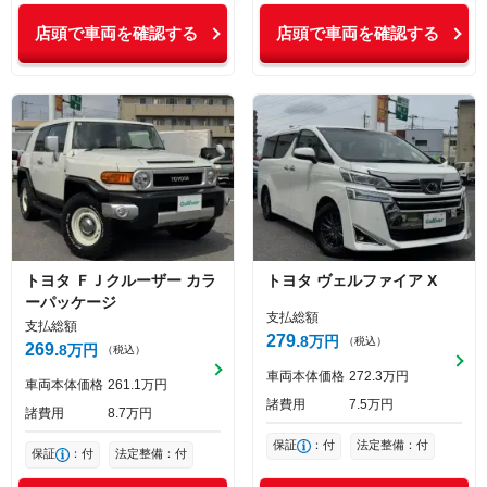
店頭で車両を確認する
店頭で車両を確認する
トヨタ
ＦＪクルーザー
カラ
トヨタ
ヴェルファイア
X
ーパッケージ
支払総額
支払総額
279
8
万円
（税込）
269
8
万円
（税込）
車両本体価格
272
3
万円
車両本体価格
261
1
万円
諸費用
7
5
万円
諸費用
8
7
万円
保証
：付
法定整備：付
保証
：付
法定整備：付