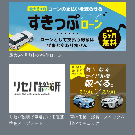
柏市
中古車人気ランキング
HUNT木更津
車を売る時よくある質問
新車・中古車カタログ
サイトマップ
自動車ローンを調べる
便利な査定サービス
市原市
ガリバー車検 野田店
車の燃費を調べる
サイトの使用条件
ガリバーの自動車ローン
中古車買取相場（毎月更新）
車種別クチコミ
利用規約
八千代市
GT-Garage@Gulliver
車買い替えの基礎知識
車の個人売買ガイド
最大6ヶ月無料の特別ローン！
車比較サイト
個人情報の保護について
近くのお店で車を探す
鎌ケ谷市
ガリバー野田店 板金工場
中古車オークションガイド
保険代理店業務に関する基本方針
浦安市
Brat BASE野田カスタム直売店
古物営業法に基づく表示
アフィリエイトパートナー募集
印西市
ガリバー茂原店
車の価格・燃費・スペックを
リセバ総研で車選びの価値基
お客様の声
比べてチェック
準をアップデート
千葉市・習志野
ガリバー成田店