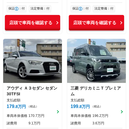
保証
：付
法定整備：付
保証
：付
法定整備：付
店頭で車両を確認する
店頭で車両を確認する
アウディ
Ａ３セダン
セダン
三菱
デリカミニ
T プレミア
30TFSI
ム
支払総額
支払総額
179
199
8
万円
8
万円
（税込）
（税込）
車両本体価格
170
7
万円
車両本体価格
196
2
万円
諸費用
9
1
万円
諸費用
3
6
万円