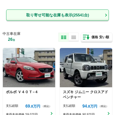
取り寄せ可能な在庫も表示(
25541
台)
中古車在庫
価格 安い順
26
台
ボルボ
Ｖ４０
T－4
スズキ
ジムニー
クロスアド
ベンチャー
支払総額
69
支払総額
94
8
万円
8
万円
（税込）
（税込）
車両本体価格
59
0
万円
車両本体価格
90
9
万円