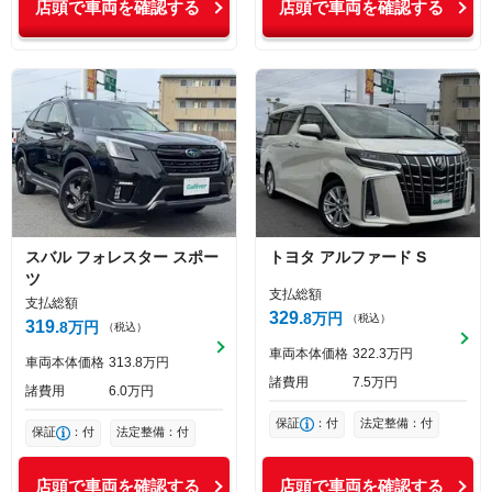
店頭で車両を確認する
店頭で車両を確認する
スバル
フォレスター
スポー
トヨタ
アルファード
S
ツ
支払総額
支払総額
329
8
万円
（税込）
319
8
万円
（税込）
車両本体価格
322
3
万円
車両本体価格
313
8
万円
諸費用
7
5
万円
諸費用
6
0
万円
保証
：付
法定整備：付
保証
：付
法定整備：付
店頭で車両を確認する
店頭で車両を確認する