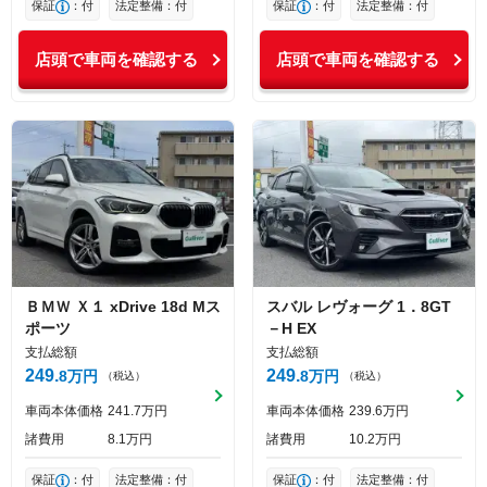
保証
：付
法定整備：付
保証
：付
法定整備：付
店頭で車両を確認する
店頭で車両を確認する
ＢＭＷ
Ｘ１
xDrive 18d Mス
スバル
レヴォーグ
1．8GT
ポーツ
－H EX
支払総額
支払総額
249
249
8
万円
8
万円
（税込）
（税込）
車両本体価格
241
7
万円
車両本体価格
239
6
万円
諸費用
8
1
万円
諸費用
10
2
万円
保証
：付
法定整備：付
保証
：付
法定整備：付