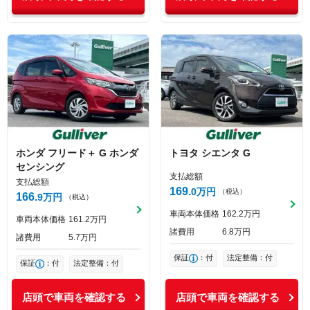
ホンダ
フリード＋
G ホンダ
トヨタ
シエンタ
G
センシング
支払総額
支払総額
169
0
万円
（税込）
166
9
万円
（税込）
車両本体価格
162
2
万円
車両本体価格
161
2
万円
諸費用
6
8
万円
諸費用
5
7
万円
保証
：付
法定整備：付
保証
：付
法定整備：付
店頭で車両を確認する
店頭で車両を確認する