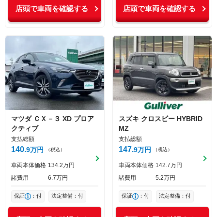
店頭で車両を確認する
店頭で車両を確認する
マツダ
ＣＸ－３
XD プロア
スズキ
クロスビー
HYBRID
クティブ
MZ
支払総額
支払総額
140
147
9
万円
9
万円
（税込）
（税込）
車両本体価格
134
2
万円
車両本体価格
142
7
万円
諸費用
6
7
万円
諸費用
5
2
万円
保証
：付
法定整備：付
保証
：付
法定整備：付