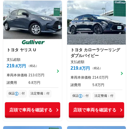
トヨタ
ヤリス
U
トヨタ
カローラツーリング
ダブルバイビー
支払総額
支払総額
219
8
万円
（税込）
219
8
万円
（税込）
車両本体価格
213
0
万円
車両本体価格
214
0
万円
諸費用
6
8
万円
諸費用
5
8
万円
保証
：付
法定整備：付
保証
：付
法定整備：付
店頭で車両を確認する
店頭で車両を確認する