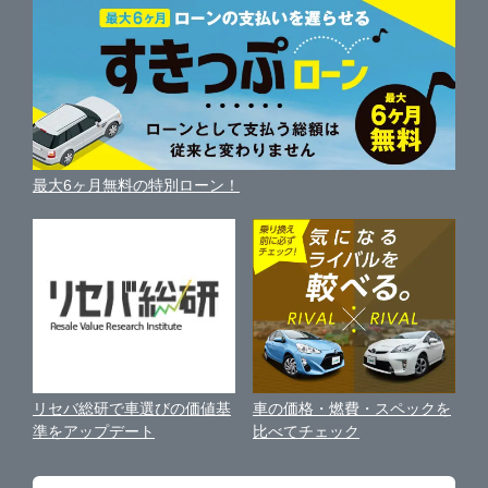
LIBERALA リベラーラ豊橋
車を売る時よくある質問
新車・中古車カタログ
サイトマップ
自動車ローンを調べる
便利な査定サービス
愛知県
一宮市
ガリバー豊橋西口店
車の燃費を調べる
サイトの使用条件
ガリバーの自動車ローン
中古車買取相場（毎月更新）
車種別クチコミ
三重県
利用規約
春日井市
ガリバー豊橋店
車買い替えの基礎知識
車の個人売買ガイド
最大6ヶ月無料の特別ローン！
車比較サイト
個人情報の保護について
近くのお店で車を探す
豊川市
ガリバー車検 豊橋店
中古車オークションガイド
保険代理店業務に関する基本方針
津島市
ガリバー岡崎店
古物営業法に基づく表示
アフィリエイトパートナー募集
刈谷市
ガリバー車検 岡崎店
車の価格・燃費・スペックを
リセバ総研で車選びの価値基
お客様の声
比べてチェック
準をアップデート
豊田市
ガリバー248号岡崎店
会社案内