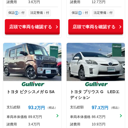
諸費用
3
6
万円
諸費用
12
7
万円
保証
：付
法定整備：付
保証
：付
法定整備：付
店頭で車両を確認する
店頭で車両を確認する
トヨタ
ピクシスメガ
G SA
トヨタ
プリウス
G LEDエ
ディション
支払総額
93
支払総額
97
2
万円
3
万円
（税込）
（税込）
車両本体価格
89
8
万円
車両本体価格
86
4
万円
諸費用
3
4
万円
諸費用
10
9
万円