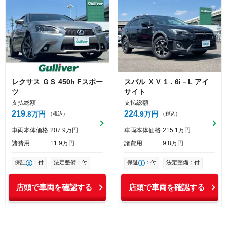
レクサス
ＧＳ
450h Fスポー
スバル
ＸＶ
1．6i－L アイ
ツ
サイト
支払総額
支払総額
219
224
8
万円
9
万円
（税込）
（税込）
車両本体価格
207
9
万円
車両本体価格
215
1
万円
諸費用
11
9
万円
諸費用
9
8
万円
保証
：付
法定整備：付
保証
：付
法定整備：付
店頭で車両を確認する
店頭で車両を確認する