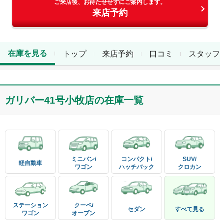
ご来店後、お待たせせずにご案内します。
来店予約
在庫を見る
トップ
来店予約
口コミ
スタッフ
ガリバー41号小牧店
の在庫一覧
ミニバン/

コンパクト/

SUV/

軽自動車
ワゴン
ハッチバック
クロカン
ステーション

クーペ/

セダン
すべて見る
ワゴン
オープン