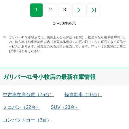
1
2
3
1
〜
30
件表示
ガリバー41号小牧店では、長期あんしん保証（有償）、国産車なら納車後100日以
内、輸入車は納車後30日以内（車両本体価格での買い取り）なら返品できる返品サ
ービスがあります。修復歴のあるお車も販売しています。詳しくはお気軽に店舗に
お問い合わせください。
ガリバー41号小牧店
の最新在庫情報
中古車在庫台数
（
76
台）
軽自動車
（
10
台）
ミニバン
（
22
台）
SUV
（
23
台）
コンパクトカー
（
3
台）