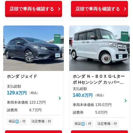
店頭で車両を確認する
店頭で車両を確認する
ホンダ
ジェイド
ホンダ
Ｎ－ＢＯＸ
G･Lター
ボ Hセンシング カッパーブ
支払総額
ラウンスタイル
支払総額
129
8
万円
（税込）
140
0
万円
（税込）
車両本体価格
123
1
万円
車両本体価格
135
0
万円
諸費用
6
7
万円
諸費用
5
0
万円
保証
：付
法定整備：付
保証
：付
法定整備：付