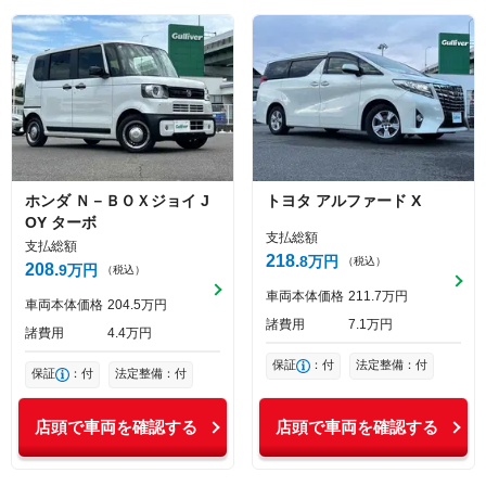
ホンダ
Ｎ－ＢＯＸジョイ
J
トヨタ
アルファード
X
OY ターボ
支払総額
支払総額
218
8
万円
（税込）
208
9
万円
（税込）
車両本体価格
211
7
万円
車両本体価格
204
5
万円
諸費用
7
1
万円
諸費用
4
4
万円
保証
：付
法定整備：付
保証
：付
法定整備：付
店頭で車両を確認する
店頭で車両を確認する