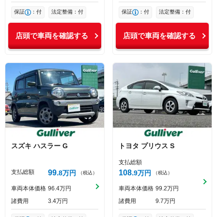
保証
：付
法定整備：付
保証
：付
法定整備：付
店頭で車両を確認する
店頭で車両を確認する
スズキ
ハスラー
G
トヨタ
プリウス
S
支払総額
支払総額
99
108
8
万円
9
万円
（税込）
（税込）
車両本体価格
96
4
万円
車両本体価格
99
2
万円
諸費用
3
4
万円
諸費用
9
7
万円