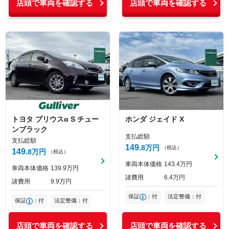
店頭で車両を確認する
店頭で車両を確認する
トヨタ
プリウスα
S チュー
ホンダ
ジェイド
X
ンブラック
支払総額
支払総額
149
8
万円
（税込）
149
8
万円
（税込）
車両本体価格
143
4
万円
車両本体価格
139
9
万円
諸費用
6
4
万円
諸費用
9
9
万円
保証
：付
法定整備：付
保証
：付
法定整備：付
店頭で車両を確認する
店頭で車両を確認する