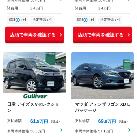
車両本体価格
56
4
万円
車両本体価格
56
4
万円
諸費用
3
4
万円
諸費用
3
4
万円
保証
：付
法定整備：付
保証
：付
法定整備：付
店頭で車両を確認する
店頭で車両を確認する
日産
デイズ
X Vセレクショ
マツダ
アテンザワゴン
XD L
ン
パッケージ
支払総額
61
支払総額
69
9
万円
8
万円
（税込）
（税込）
車両本体価格
58
3
万円
車両本体価格
57
1
万円