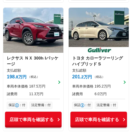
レクサス
ＮＸ
300h Iパッケ
トヨタ
カローラツーリング
ージ
ハイブリッド S
支払総額
支払総額
198
201
8
万円
2
万円
（税込）
（税込）
車両本体価格
187
5
万円
車両本体価格
195
2
万円
諸費用
11
3
万円
諸費用
6
0
万円
保証
：付
法定整備：付
保証
：付
法定整備：付
店頭で車両を確認する
店頭で車両を確認する