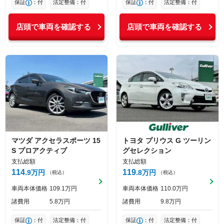
保証
：付
法定整備：付
保証
：付
法定整備：付
店頭で車両を確認する
店頭で車両を確認する
マツダ
アクセラスポーツ
15
トヨタ
プリウス
G ツーリン
S プロアクティブ
グセレクション
支払総額
支払総額
114
119
9
万円
8
万円
（税込）
（税込）
車両本体価格
109
1
万円
車両本体価格
110
0
万円
諸費用
5
8
万円
諸費用
9
8
万円
保証
：付
法定整備：付
保証
：付
法定整備：付