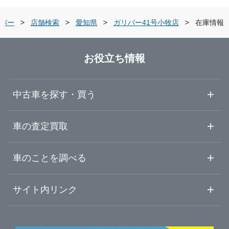
富山県
名古屋市中川区
ガリバー名古屋茶屋店
バー
店舗検索
愛知県
ガリバー41号小牧店
在庫情報
石川県
名古屋市港区
ガリバー守山店
お役立ち情報
福井県
名古屋市守山区
ガリバー名古屋大森インター店
中古車を探す・買う
山梨県
名古屋市名東区
ガリバー名古屋第二出張査定センター
中古車情報・中古車検索
車の査定買取
中古車ご提案サービス
車査定・車買取ならガリバー
長野県
車のことを調べる
名古屋市天白区
ガリバー天白島田店
初めての中古車購入ガイド
車査定売却ガイド
車初心者まとめ
サイト内リンク
岐阜県
豊橋市
ガリバーR1豊橋店
ガリバーのサービス
ガリバーの査定が選ばれる理由
自動車ニュース
サイト内検索
静岡県
岡崎市
中古車人気ランキング