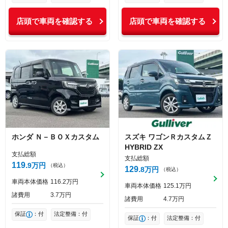
店頭で車両を確認する
店頭で車両を確認する
ホンダ
Ｎ－ＢＯＸカスタム
スズキ
ワゴンＲカスタムＺ
HYBRID ZX
支払総額
支払総額
119
9
万円
（税込）
129
8
万円
（税込）
車両本体価格
116
2
万円
車両本体価格
125
1
万円
諸費用
3
7
万円
諸費用
4
7
万円
保証
：付
法定整備：付
保証
：付
法定整備：付