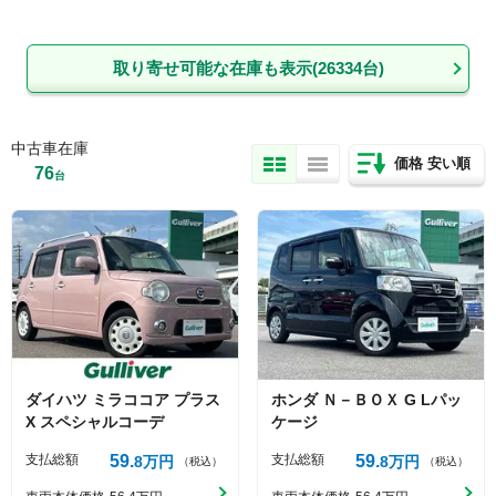
取り寄せ可能な在庫も表示(
26334
台)
中古車在庫
価格 安い順
76
台
ダイハツ
ミラココア
プラス
ホンダ
Ｎ－ＢＯＸ
G Lパッ
X スペシャルコーデ
ケージ
支払総額
59
支払総額
59
8
万円
8
万円
（税込）
（税込）