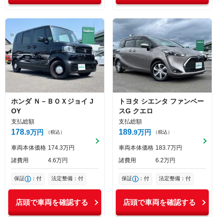
ホンダ
Ｎ－ＢＯＸジョイ
J
トヨタ
シエンタ
ファンベー
OY
スG クエロ
支払総額
支払総額
178
189
9
万円
9
万円
（税込）
（税込）
車両本体価格
174
3
万円
車両本体価格
183
7
万円
諸費用
4
6
万円
諸費用
6
2
万円
保証
：付
法定整備：付
保証
：付
法定整備：付
店頭で車両を確認する
店頭で車両を確認する