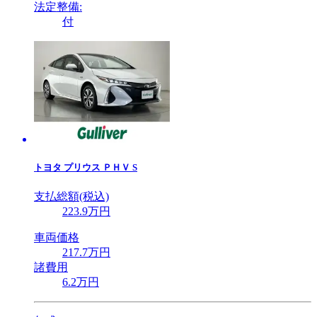
法定整備:
付
トヨタ
プリウス ＰＨＶ S
支払総額(税込)
223
.9
万円
車両価格
217
.7
万円
諸費用
6
.2
万円