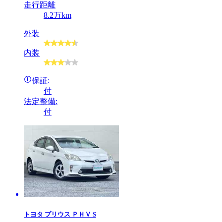
走行距離
8.2万km
外装
内装
保証:
付
法定整備:
付
トヨタ
プリウス ＰＨＶ S