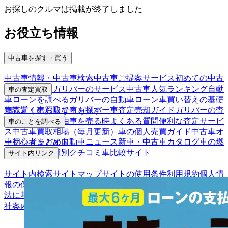
お探しのクルマは掲載が終了しました
お役立ち情報
中古車を探す・買う
中古車情報・中古車検索
中古車ご提案サービス
初めての中古
車購入ガイド
ガリバーのサービス
中古車人気ランキング
自動
車の査定買取
車ローンを調べる
ガリバーの自動車ローン
車買い替えの基礎
車査定・車買取ならガリバー
車査定売却ガイド
ガリバーの査
知識
近くのお店で車を探す
定が選ばれる理由
車を売る時よくある質問
便利な査定サービ
車のことを調べる
ス
中古車買取相場（毎月更新）
車の個人売買ガイド
中古車オ
車初心者まとめ
自動車ニュース
新車・中古車カタログ
車の燃
ークションガイド
費を調べる
車種別クチコミ
車比較サイト
サイト内リンク
サイト内検索
サイトマップ
サイトの使用条件
利用規約
個人情
報の保護について
保険代理店業務に関する基本方針
古物営業
法に基づく表示
アフィリエイトパートナー募集
お客様の声
会
社案内