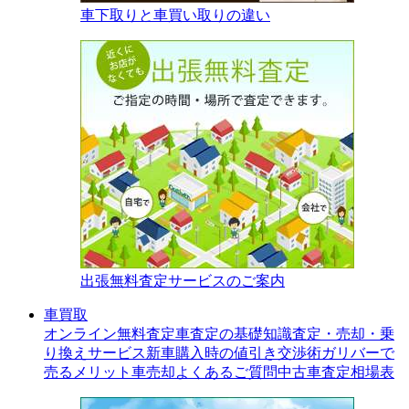
車下取りと車買い取りの違い
出張無料査定サービスのご案内
車買取
オンライン無料査定
車査定の基礎知識
査定・売却・乗
り換えサービス
新車購入時の値引き交渉術
ガリバーで
売るメリット
車売却よくあるご質問
中古車査定相場表