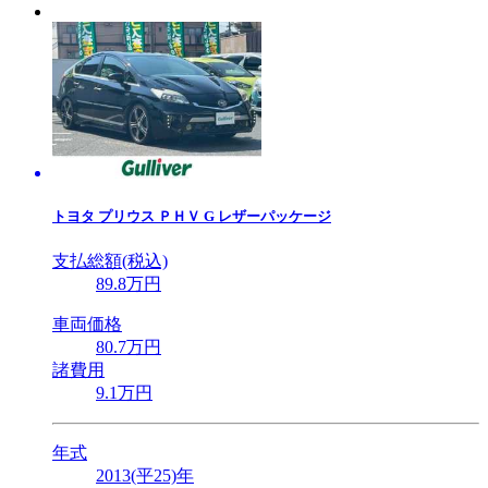
トヨタ
プリウス ＰＨＶ G レザーパッケージ
支払総額(税込)
89
.8
万円
車両価格
80
.7
万円
諸費用
9
.1
万円
年式
2013(平25)年