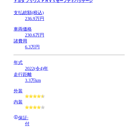
トヨタ
プリウス ＰＨＶ S セーフティパッケージ
支払総額(税込)
236
.9
万円
車両価格
230
.6
万円
諸費用
6
.3
万円
年式
2022(令4)年
走行距離
3.3万km
外装
内装
保証:
付