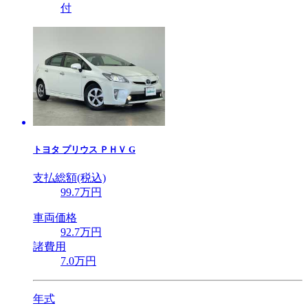
付
トヨタ
プリウス ＰＨＶ G
支払総額(税込)
99
.7
万円
車両価格
92
.7
万円
諸費用
7
.0
万円
年式