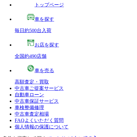
トップページ
車を探す
毎日約500台入荷
お店を探す
全国約490店舗
車を売る
高額査定・買取
中古車ご提案サービス
自動車ローン
中古車保証サービス
車検整備修理
中古車査定相場
FAQよくいただく質問
個人情報の保護について