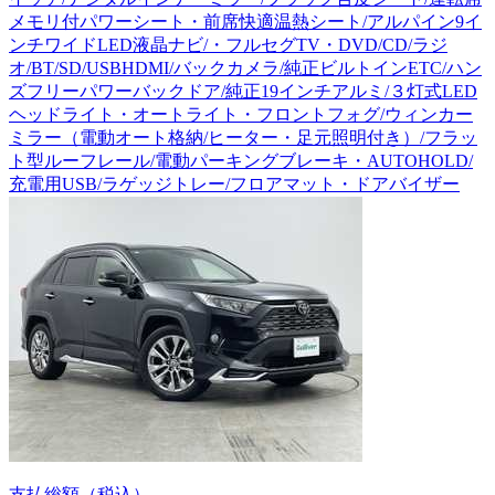
メモリ付パワーシート・前席快適温熱シート/アルパイン9イ
ンチワイドLED液晶ナビ/・フルセグTV・DVD/CD/ラジ
オ/BT/SD/USBHDMI/バックカメラ/純正ビルトインETC/ハン
ズフリーパワーバックドア/純正19インチアルミ/３灯式LED
ヘッドライト・オートライト・フロントフォグ/ウィンカー
ミラー（電動オート格納/ヒーター・足元照明付き）/フラッ
ト型ルーフレール/電動パーキングブレーキ・AUTOHOLD/
充電用USB/ラゲッジトレー/フロアマット・ドアバイザー
支払総額
（税込）