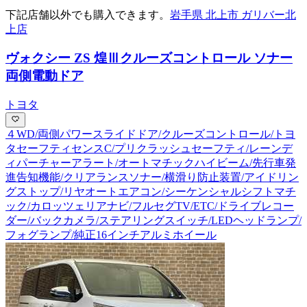
下記店舗以外でも購入できます。
岩手県 北上市 ガリバー北
上店
ヴォクシー ZS 煌Ⅲ
クルーズコントロール ソナー
両側電動ドア
トヨタ
４WD/両側パワースライドドア/クルーズコントロール/トヨ
タセーフティセンスC/プリクラッシュセーフティ/レーンデ
ィパーチャーアラート/オートマチックハイビーム/先行車発
進告知機能/クリアランスソナー/横滑り防止装置/アイドリン
グストップ/リヤオートエアコン/シーケンシャルシフトマチ
ック/カロッツェリアナビ/フルセグTV/ETC/ドライブレコー
ダー/バックカメラ/ステアリングスイッチ/LEDヘッドランプ/
フォグランプ/純正16インチアルミホイール