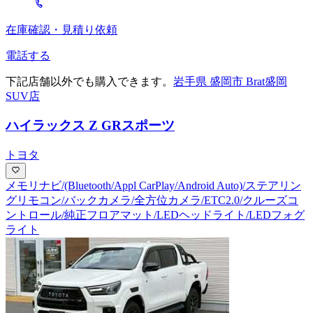
在庫確認・見積り依頼
電話する
下記店舗以外でも購入できます。
岩手県 盛岡市 Brat盛岡
SUV店
ハイラックス Z GRスポーツ
トヨタ
メモリナビ/(Bluetooth/Appl CarPlay/Android Auto)/ステアリン
グリモコン/バックカメラ/全方位カメラ/ETC2.0/クルーズコ
ントロール/純正フロアマット/LEDヘッドライト/LEDフォグ
ライト