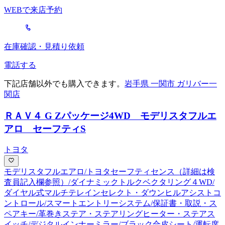
WEBで来店予約
在庫確認・見積り依頼
電話する
下記店舗以外でも購入できます。
岩手県 一関市 ガリバー一
関店
ＲＡＶ４ G Zパッケージ
4WD モデリスタフルエ
アロ セーフティS
トヨタ
モデリスタフルエアロ/トヨタセーフティセンス（詳細は検
査員記入欄参照）/ダイナミックトルクベクタリング４WD/
ダイヤル式マルチテレインセレクト・ダウンヒルアシストコ
ントロール/スマートエントリーシステム/保証書・取説・ス
ペアキー/革巻きステア・ステアリングヒーター・ステアス
イッチ/デジタルインナーミラー/ブラック合皮シート/運転席