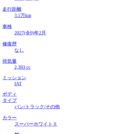
走行距離
3.1万km
車検
2027(令9)年2月
修復歴
なし
排気量
2,393 cc
ミッション
IAT
ボディ
タイプ
バン/トラック/その他
カラー
スーパーホワイトⅡ