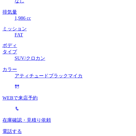
なし
排気量
1,986 cc
ミッション
FAT
ボディ
タイプ
SUV/クロカン
カラー
アティチュードブラックマイカ
WEBで来店予約
在庫確認・見積り依頼
電話する