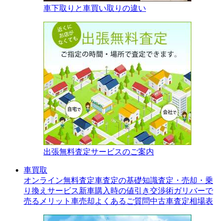
車下取りと車買い取りの違い
出張無料査定サービスのご案内
車買取
オンライン無料査定
車査定の基礎知識
査定・売却・乗
り換えサービス
新車購入時の値引き交渉術
ガリバーで
売るメリット
車売却よくあるご質問
中古車査定相場表