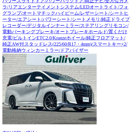
パワースライドドア/パワーバックドア/純正ナビ/全方位カメ
ラ/リアエンターテイメントシステム/LEDオートライト/フォ
グランプ/オートマチックハイビーム/レザーシート/シートヒ
ーター/エアシート/パワーシート/シートメモリ/純正ドライブ
レコーダー/デジタルインナーミラー/ステアリングリモコン/
電動パーキングブレーキ/オートブレーキホールド/置くだけ
充電/ビルトインETC2.0/Kranzeホイール/純正フロアマット/
純正AW付スタッドレス(225/60/R17・4mm)/スマートキー×2/
電動格納ウィンカーミラー/ドアバイザー