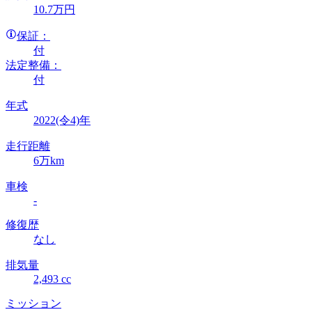
10
.7
万円
保証：
付
法定整備：
付
年式
2022(令4)年
走行距離
6万km
車検
-
修復歴
なし
排気量
2,493 cc
ミッション