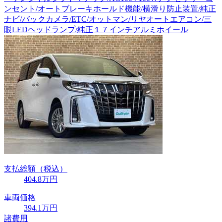
ンセント/オートブレーキホールド機能/横滑り防止装置/純正
ナビ/バックカメラ/ETC/オットマン/リヤオートエアコン/三
眼LEDヘッドランプ/純正１７インチアルミホイール
支払総額
（税込）
404
.8
万円
車両価格
394
.1
万円
諸費用