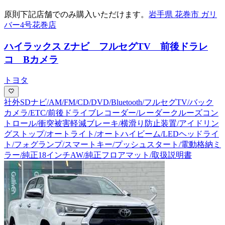
原則下記店舗でのみ購入いただけます。
岩手県 花巻市 ガリ
バー4号花巻店
ハイラックス Z
ナビ フルセグTV 前後ドラレ
コ Bカメラ
トヨタ
社外SDナビ/AM/FM/CD/DVD/Bluetooth/フルセグTV/バック
カメラ/ETC/前後ドライブレコーダー/レーダークルーズコン
トロール/衝突被害軽減ブレーキ/横滑り防止装置/アイドリン
グストップ/オートライト/オートハイビーム/LEDヘッドライ
ト/フォグランプ/スマートキー/プッシュスタート/電動格納ミ
ラー/純正18インチAW/純正フロアマット/取扱説明書