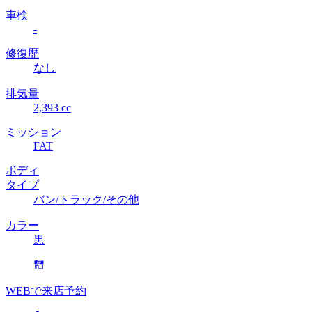
車検
-
修復歴
なし
排気量
2,393 cc
ミッション
FAT
ボディ
タイプ
バン/トラック/その他
カラー
黒
WEBで来店予約