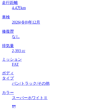
走行距離
4.4万km
車検
2026(令8)年12月
修復歴
なし
排気量
2,393 cc
ミッション
FAT
ボディ
タイプ
バン/トラック/その他
カラー
スーパーホワイトⅡ