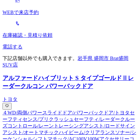
WEBで来店予約
在庫確認・見積り依頼
電話する
下記店舗以外でも購入できます。
岩手県 盛岡市 Brat盛岡
SUV店
アルファードハイブリット S タイプゴールドⅡ
レ
ーダークルコン パワーバックドア
トヨタ
４WD/両側パワースライドドア/パワーバックドア/トヨタセ
ーフティセンス/プリクラッシュセーフティ/レーダークルー
ズコントロール/レーントレーシングアシスト/ロードサイン
アシスト/オートマチックハイビーム/クリアランスソナー/シ
ーケンシャルシフトマチック/AC100V100Wアクセサリーコ