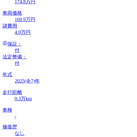
174
.8
万円
車両価格
169
.9
万円
諸費用
4
.9
万円
保証：
付
法定整備：
付
年式
2025(令7)年
走行距離
0.3万km
車検
-
修復歴
なし