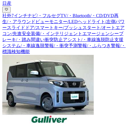
日産
社外7インチナビ/・フルセグTV/・Bluetooth/・CD/DVD再
生/・アラウンドビューモニター/LEDヘッドライト/左側パワ
ースライドドア/スマートキー/プッシュスタート/オートエア
コン/先進安全装備/・インテリジェントエマージェンシーブ
レーキ/・踏み間違い衝突防止アシスト/・車線逸脱防止支援
システム/・車線逸脱警報/・衝突予測警報/・ふらつき警報/・
標識検知機能