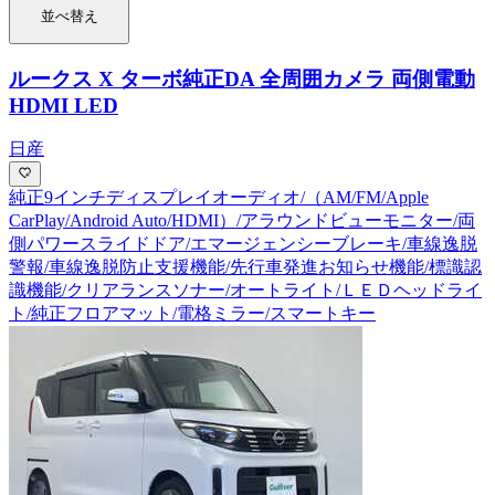
並べ替え
ルークス X ターボ
純正DA 全周囲カメラ 両側電動
HDMI LED
日産
純正9インチディスプレイオーディオ/（AM/FM/Apple
CarPlay/Android Auto/HDMI）/アラウンドビューモニター/両
側パワースライドドア/エマージェンシーブレーキ/車線逸脱
警報/車線逸脱防止支援機能/先行車発進お知らせ機能/標識認
識機能/クリアランスソナー/オートライト/ＬＥＤヘッドライ
ト/純正フロアマット/電格ミラー/スマートキー