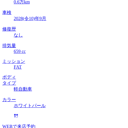
0.6万km
車検
2028(令10)年9月
修復歴
なし
排気量
659 cc
ミッション
FAT
ボディ
タイプ
軽自動車
カラー
ホワイトパール
WEBで来店予約