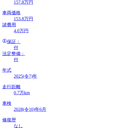
157
.8
万円
車両価格
153
.8
万円
諸費用
4
.0
万円
保証：
付
法定整備：
付
年式
2025(令7)年
走行距離
0.7万km
車検
2028(令10)年6月
修復歴
なし