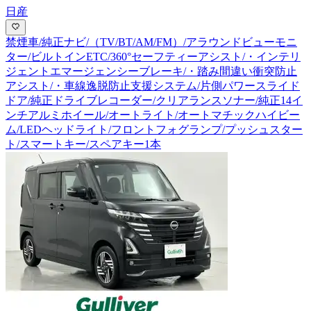
日産
禁煙車/純正ナビ/（TV/BT/AM/FM）/アラウンドビューモニ
ター/ビルトインETC/360°セーフティーアシスト/・インテリ
ジェントエマージェンシーブレーキ/・踏み間違い衝突防止
アシスト/・車線逸脱防止支援システム/片側パワースライド
ドア/純正ドライブレコーダー/クリアランスソナー/純正14イ
ンチアルミホイール/オートライト/オートマチックハイビー
ム/LEDヘッドライト/フロントフォグランプ/プッシュスター
ト/スマートキー/スペアキー1本