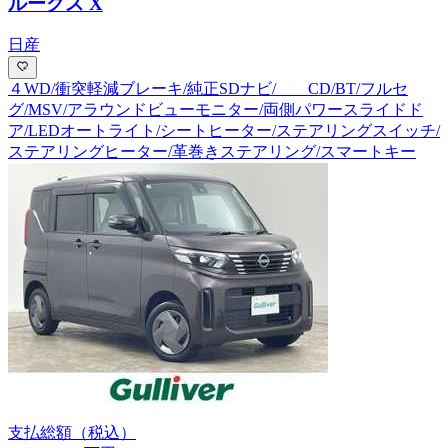
ルークス X
日産
４WD/衝突軽減ブレーキ/純正SDナビ/ CD/BT/フルセ
グ/MSV/アラウンドビューモニター/両側パワースライドド
ア/LEDオートライト/シートヒーター/ステアリングスイッチ/
ステアリングヒーター/革巻きステアリング/スマートキー
支払総額
（税込）