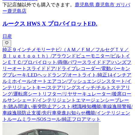
下記店舗以外でも購入できます。
鹿児島県 鹿児島市 ガリバ
ー鹿児島店
ルークス HWS X プロパイロットED
.
日産
純正９インチメモリーナビ/（ＡＭ／ＦＭ／フルセグＴＶ／
Ｂｌｕｅｔｏｏｔｈ）/アラウンドビューモニター/ビルトイ
ンＥＴＣ/プロパイロット/両側パワースライドドア/ハンズフ
リーオートスライドドア/ドライブレコーダー/電動パーキン
グブレーキ/LEDヘッドランプ/オートライト/純正14インチア
ルミホイール/オートエアコン/プッシュエンジンスタート/イ
ンテリジェントキー/ステアリングスイッチ/チルトステアリ
ング/運転席シートリフター/リヤサーキュレーター/後席ロー
ルサンシェード/インテリジェントエマージェンシーブレー
キ/踏み間違い衝突防止アシスト/標識検知機能/車線逸脱警報/
車線逸脱防止支援/先行車発進お知らせ機能/インテリジェン
トルームミラー/SOSコール/純正フロアマット