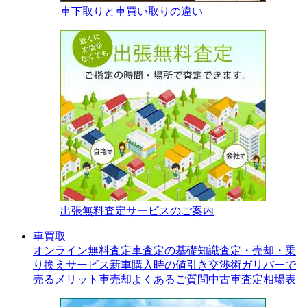
車下取りと車買い取りの違い
出張無料査定サービスのご案内
車買取
オンライン無料査定
車査定の基礎知識
査定・売却・乗
り換えサービス
新車購入時の値引き交渉術
ガリバーで
売るメリット
車売却よくあるご質問
中古車査定相場表