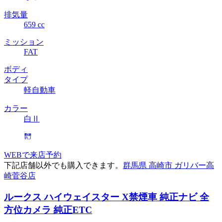
排気量
659 cc
ミッション
FAT
ボディ
タイプ
軽自動車
カラー
白Ⅱ
WEBで来店予約
下記店舗以外でも購入できます。
群馬県 高崎市 ガリバー高
崎菅谷店
ルークス ハイウェイスター X
禁煙車 純正ナビ 全
方位カメラ 純正ETC