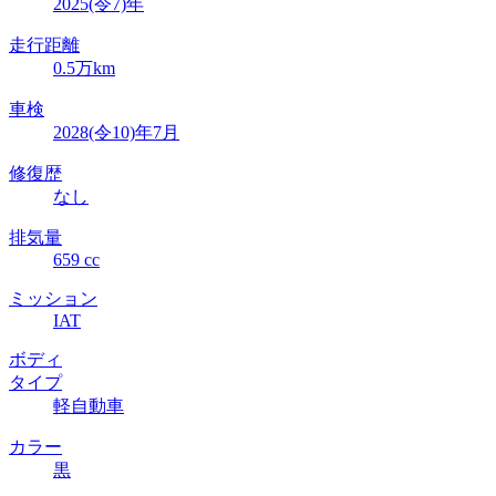
2025(令7)年
走行距離
0.5万km
車検
2028(令10)年7月
修復歴
なし
排気量
659 cc
ミッション
IAT
ボディ
タイプ
軽自動車
カラー
黒