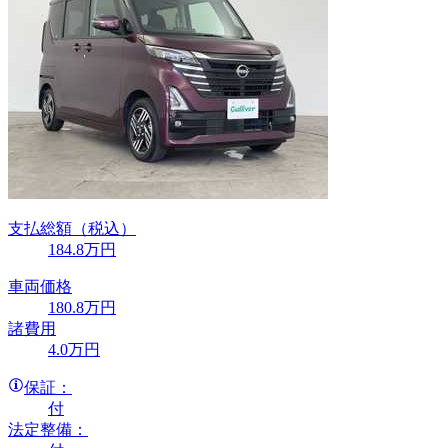
支払総額
（税込）
184
.8
万円
車両価格
180
.8
万円
諸費用
4
.0
万円
保証：
付
法定整備：