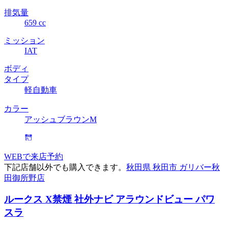
排気量
659 cc
ミッション
IAT
ボディ
タイプ
軽自動車
カラー
アッシュブラウンM
WEBで来店予約
下記店舗以外でも購入できます。
秋田県 秋田市 ガリバー秋
田御所野店
ルークス X
禁煙 社外ナビ アラウンドビュー パワ
スラ