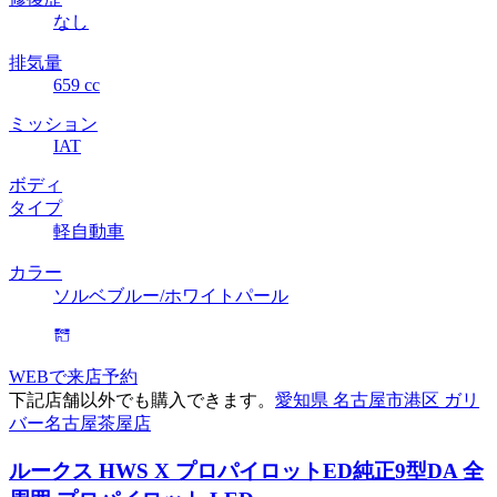
なし
排気量
659 cc
ミッション
IAT
ボディ
タイプ
軽自動車
カラー
ソルベブルー/ホワイトパール
WEBで来店予約
下記店舗以外でも購入できます。
愛知県 名古屋市港区 ガリ
バー名古屋茶屋店
ルークス HWS X プロパイロットED
純正9型DA 全