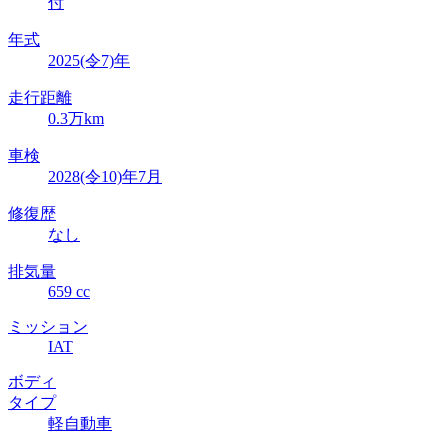
付
年式
2025(令7)年
走行距離
0.3万km
車検
2028(令10)年7月
修復歴
なし
排気量
659 cc
ミッション
IAT
ボディ
タイプ
軽自動車