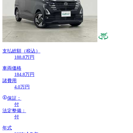
支払総額
（税込）
188
.8
万円
車両価格
184
.8
万円
諸費用
4
.0
万円
保証：
付
法定整備：
付
年式