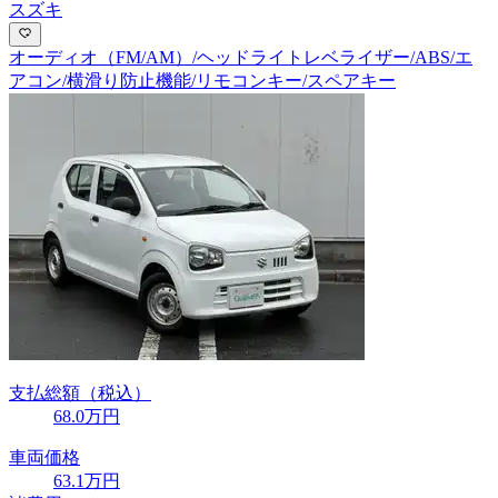
スズキ
オーディオ（FM/AM）/ヘッドライトレベライザー/ABS/エ
アコン/横滑り防止機能/リモコンキー/スペアキー
支払総額
（税込）
68
.0
万円
車両価格
63
.1
万円