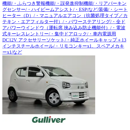
機能/・ふらつき警報機能/・誤発進抑制機能/・リアパーキン
グセンサー/・ハイビームアシスト/・ESP/など/装備/・シート
ヒーター（D）/・マニュアルエアコン（抗菌処理タイプ／カ
テキン・エアフィルター付）/・パワーステアリング/・全ド
アパワーウインドウ（運転席 挟み込み防止機能付）/・電波
式キーレスレントリー/・集中ドアロック/・車内電源用
DC12V アクセサリーソケット/・純正ホイールキャップ＋13
インチスチールホイール/・リモコンキーx1、スペアメカキ
ーx1/など