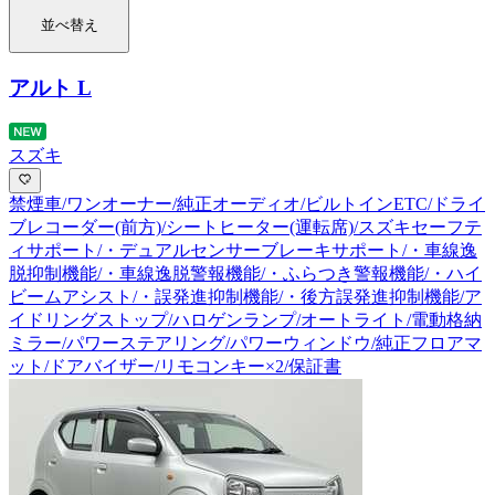
並べ替え
アルト L
スズキ
禁煙車/ワンオーナー/純正オーディオ/ビルトインETC/ドライ
ブレコーダー(前方)/シートヒーター(運転席)/スズキセーフテ
ィサポート/・デュアルセンサーブレーキサポート/・車線逸
脱抑制機能/・車線逸脱警報機能/・ふらつき警報機能/・ハイ
ビームアシスト/・誤発進抑制機能/・後方誤発進抑制機能/ア
イドリングストップ/ハロゲンランプ/オートライト/電動格納
ミラー/パワーステアリング/パワーウィンドウ/純正フロアマ
ット/ドアバイザー/リモコンキー×2/保証書