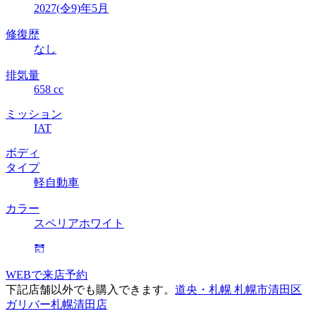
2027(令9)年5月
修復歴
なし
排気量
658 cc
ミッション
IAT
ボディ
タイプ
軽自動車
カラー
スペリアホワイト
WEBで来店予約
下記店舗以外でも購入できます。
道央・札幌 札幌市清田区
ガリバー札幌清田店