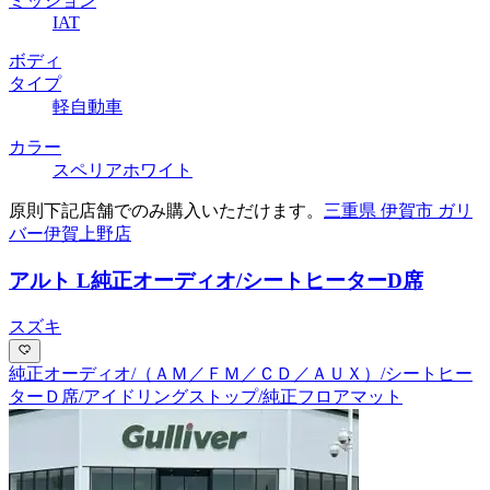
ミッション
IAT
ボディ
タイプ
軽自動車
カラー
スペリアホワイト
原則下記店舗でのみ購入いただけます。
三重県 伊賀市 ガリ
バー伊賀上野店
アルト L
純正オーディオ/シートヒーターD席
スズキ
純正オーディオ/（ＡＭ／ＦＭ／ＣＤ／ＡＵＸ）/シートヒー
ターＤ席/アイドリングストップ/純正フロアマット