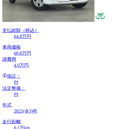
支払総額
（税込）
64
.8
万円
車両価格
60
.8
万円
諸費用
4
.0
万円
保証：
付
法定整備：
付
年式
2021(令3)年
走行距離
6.1万km