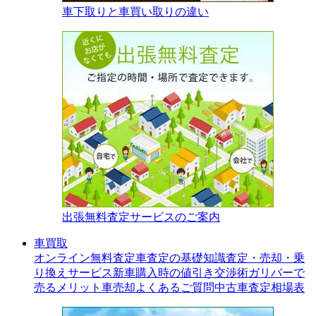
車下取りと車買い取りの違い
出張無料査定サービスのご案内
車買取
オンライン無料査定
車査定の基礎知識
査定・売却・乗
り換えサービス
新車購入時の値引き交渉術
ガリバーで
売るメリット
車売却よくあるご質問
中古車査定相場表