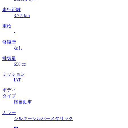
走行距離
3.7万km
車検
-
修復歴
なし
排気量
658 cc
ミッション
IAT
ボディ
タイプ
軽自動車
カラー
シルキーシルバーメタリック