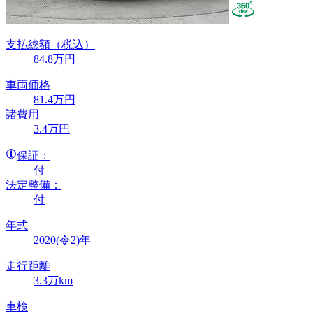
支払総額
（税込）
84
.8
万円
車両価格
81
.4
万円
諸費用
3
.4
万円
保証：
付
法定整備：
付
年式
2020(令2)年
走行距離
3.3万km
車検