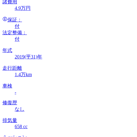
諸費用
4
.9
万円
保証：
付
法定整備：
付
年式
2019(平31)年
走行距離
1.4万km
車検
-
修復歴
なし
排気量
658 cc