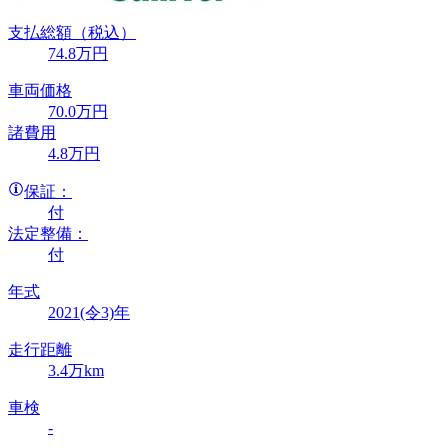
支払総額
（税込）
74
.8
万円
車両価格
70
.0
万円
諸費用
4
.8
万円
保証：
付
法定整備：
付
年式
2021(令3)年
走行距離
3.4万km
車検
-