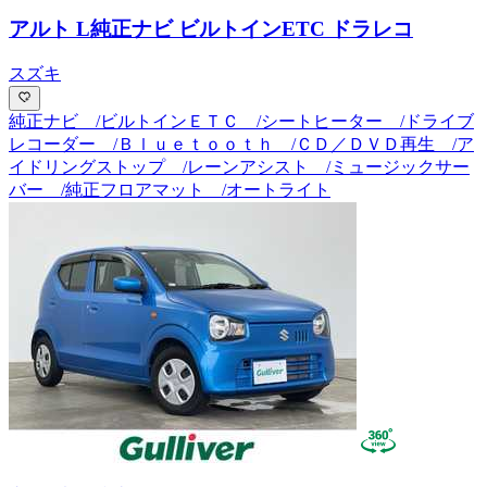
アルト L
純正ナビ ビルトインETC ドラレコ
スズキ
純正ナビ /ビルトインＥＴＣ /シートヒーター /ドライブ
レコーダー /Ｂｌｕｅｔｏｏｔｈ /ＣＤ／ＤＶＤ再生 /ア
イドリングストップ /レーンアシスト /ミュージックサー
バー /純正フロアマット /オートライト