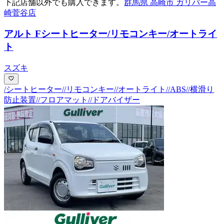
下記店舗以外でも購入できます。
群馬県 高崎市 ガリバー高
崎菅谷店
アルト F
シートヒーター/リモコンキー/オートライ
ト
スズキ
/シートヒーター//リモコンキー//オートライト//ABS//横滑り
防止装置//フロアマット//ドアバイザー