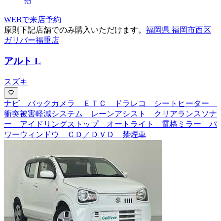
WEBで来店予約
原則下記店舗でのみ購入いただけます。
福岡県 福岡市西区
ガリバー福重店
アルト L
スズキ
ナビ バックカメラ ＥＴＣ ドラレコ シートヒーター
衝突被害軽減システム レーンアシスト クリアランスソナ
ー アイドリングストップ オートライト 電格ミラー パ
ワーウィンドウ ＣＤ／ＤＶＤ 禁煙車