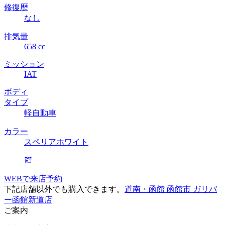
修復歴
なし
排気量
658 cc
ミッション
IAT
ボディ
タイプ
軽自動車
カラー
スペリアホワイト
WEBで来店予約
下記店舗以外でも購入できます。
道南・函館 函館市 ガリバ
ー函館新道店
ご案内