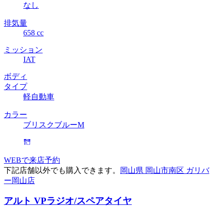
なし
排気量
658 cc
ミッション
IAT
ボディ
タイプ
軽自動車
カラー
ブリスクブルーM
WEBで来店予約
下記店舗以外でも購入できます。
岡山県 岡山市南区 ガリバ
ー岡山店
アルト VP
ラジオ/スペアタイヤ