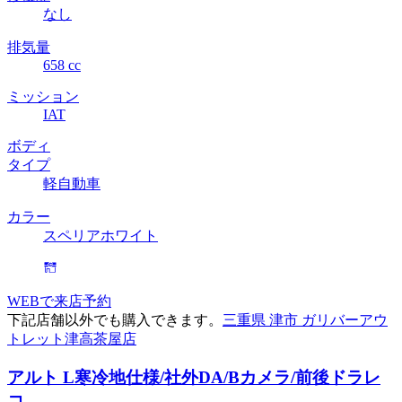
なし
排気量
658 cc
ミッション
IAT
ボディ
タイプ
軽自動車
カラー
スペリアホワイト
WEBで来店予約
下記店舗以外でも購入できます。
三重県 津市 ガリバーアウ
トレット津高茶屋店
アルト L
寒冷地仕様/社外DA/Bカメラ/前後ドラレ
コ