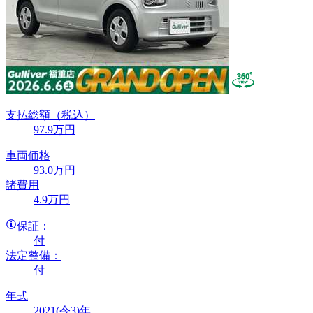
支払総額
（税込）
97
.9
万円
車両価格
93
.0
万円
諸費用
4
.9
万円
保証：
付
法定整備：
付
年式
2021(令3)年