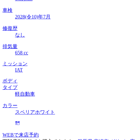
車検
2028(令10)年7月
修復歴
なし
排気量
658 cc
ミッション
IAT
ボディ
タイプ
軽自動車
カラー
スペリアホワイト
WEBで来店予約