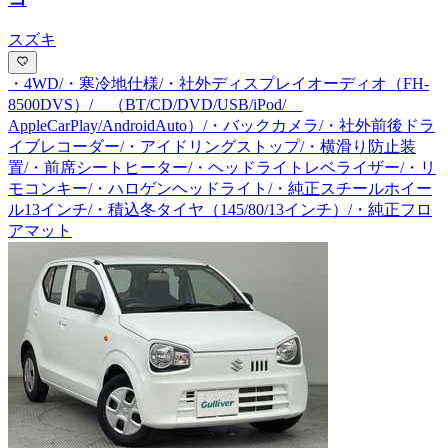
スズキ
・4WD/・寒冷地仕様/・社外ディスプレイオーディオ（FH-
8500DVS）/ （BT/CD/DVD/USB/iPod/
AppleCarPlay/AndroidAuto）/・バックカメラ/・社外前後ドラ
イブレコーダー/・アイドリングストップ/・横滑り防止装
置/・前席シートヒーター/・ヘッドライトレベライザー/・リ
モコンキー/・ハロゲンヘッドライト/・純正スチールホイー
ル13インチ/・積込冬タイヤ（145/80/13インチ）/・純正フロ
アマット