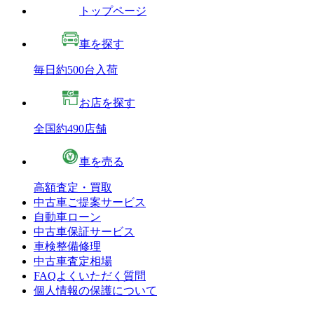
トップページ
車を探す
毎日約500台入荷
お店を探す
全国約490店舗
車を売る
高額査定・買取
中古車ご提案サービス
自動車ローン
中古車保証サービス
車検整備修理
中古車査定相場
FAQよくいただく質問
個人情報の保護について