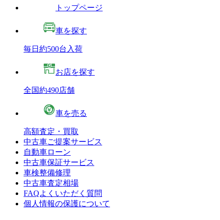
トップページ
車を探す
毎日約500台入荷
お店を探す
全国約490店舗
車を売る
高額査定・買取
中古車ご提案サービス
自動車ローン
中古車保証サービス
車検整備修理
中古車査定相場
FAQよくいただく質問
個人情報の保護について