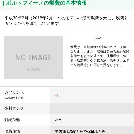
ポルトフィーノの燃費の基本情報
平成30年2月（2018年2月）〜のモデルの最高燃費を元に、燃費と
ガソリン代を算出しています。
-
km/L
燃費は、当該車種の新車のカタログ値に
なります。また、燃費は定められた試験
条件のもとでの値です。使用環境（気
象・渋滞等）や運転方法（急発進、エア
コン使用等）に応じて異なります。
ガソリン代
-
円
(1000km走行時)
-
燃料タンク
L
-
航続距離
km
1797
〜2681
価格相場
中古車
万円
万円