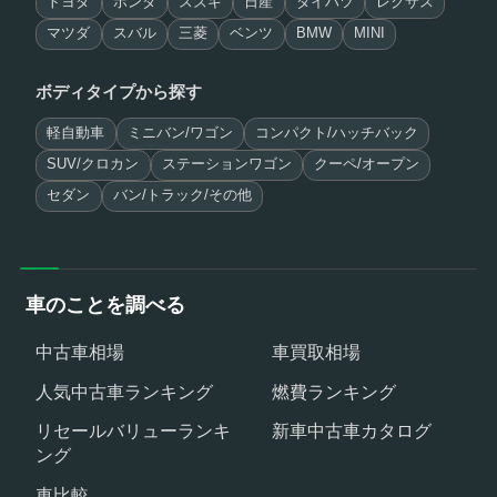
トヨタ
ホンダ
スズキ
日産
ダイハツ
レクサス
マツダ
スバル
三菱
ベンツ
BMW
MINI
ボディタイプから探す
軽自動車
ミニバン/ワゴン
コンパクト/ハッチバック
SUV/クロカン
ステーションワゴン
クーペ/オープン
セダン
バン/トラック/その他
車のことを調べる
中古車相場
車買取相場
人気中古車ランキング
燃費ランキング
リセールバリューランキ
新車中古車カタログ
ング
車比較