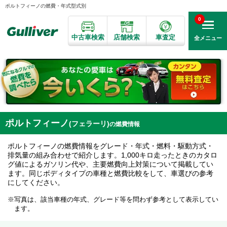
ポルトフィーノの燃費・年式型式別
0
中古車検索
店舗検索
車査定
全メニュー
ポルトフィーノ
(フェラーリ)
の燃費情報
ポルトフィーノの燃費情報をグレード・年式・燃料・駆動方式・
排気量の組み合わせで紹介します。1,000キロ走ったときのカタロ
グ値によるガソリン代や、主要燃費向上対策について掲載してい
ます。同じボディタイプの車種と燃費比較をして、車選びの参考
にしてください。
写真は、該当車種の年式、グレード等を問わず参考として表示してい
ます。