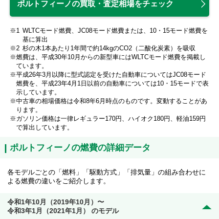
ポルトフィーノの買取・査定相場をチェック
WLTCモード燃費、JC08モード燃費または、10・15モード燃費を
基に算出
杉の木1本あたり1年間で約14kgのCO2（二酸化炭素）を吸収
燃費は、平成30年10月からの新型車にはWLTCモード燃費を掲載し
ています。
平成26年3月以降に型式認定を受けた自動車についてはJC08モード
燃費を、平成23年4月1日以前の自動車については10・15モードで表
示しています。
中古車の相場価格は令和8年6月時点のものです。変動することがあ
ります。
ガソリン価格は一律レギュラー170円、ハイオク180円、軽油159円
で算出しています。
ポルトフィーノの燃費の詳細データ
各モデルごとの「燃料」「駆動方式」「排気量」の組み合わせに
よる燃費の違いをご紹介します。
令和1年10月（2019年10月）〜
令和3年1月（2021年1月） のモデル