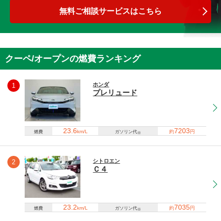
無料ご相談サービスはこちら
クーペ/オープンの燃費ランキング
ホンダ
1
プレリュード
23.6
7203
km/L
約
円
燃費
ガソリン代
※
シトロエン
2
Ｃ４
23.2
7035
km/L
約
円
燃費
ガソリン代
※