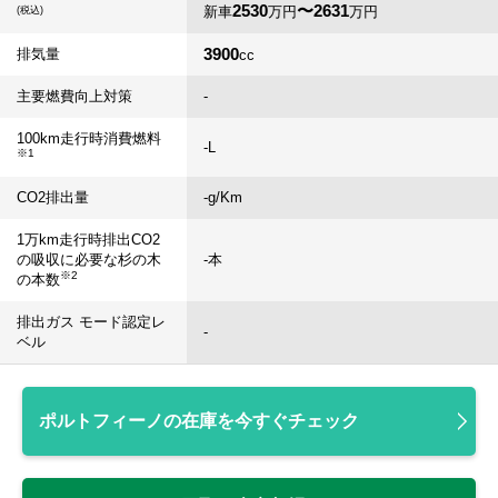
2530
〜2631
新車
万円
万円
(税込)
3900
排気量
cc
主要燃費向上対策
-
100km走行時消費燃料
-
L
※1
CO2排出量
-
g/Km
1万km走行時排出CO2
の吸収に必要な杉の木
-
本
※2
の本数
排出ガス モード認定レ
-
ベル
ポルトフィーノの在庫を今すぐチェック