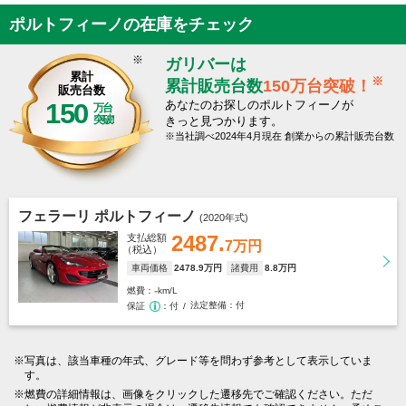
ポルトフィーノの在庫をチェック
※
ガリバーは
累計
※
累計販売台数
150万台突破！
販売台数
150
あなたのお探しのポルトフィーノが
万台
突破
きっと見つかります。
当社調べ2024年4月現在 創業からの累計販売台数
フェラーリ ポルトフィーノ
(2020年式)
2487.
支払総額
7万円
（税込）
車両価格
2478
.9万円
諸費用
8
.8万円
-
燃費
km/L
法定整備
付
保証
付
写真は、該当車種の年式、グレード等を問わず参考として表示していま
す。
燃費の詳細情報は、画像をクリックした遷移先でご確認ください。ただ