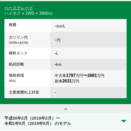
ベースグレード
ハイオク × 2WD × 3900cc
-
燃費
km/L
ガソリン代
-
円
(1000km走行時)
-
燃料タンク
L
-
航続距離
km
1797
〜2681
価格相場
中古車
万円
万円
2631
新車
万円
(税込)
主要燃費向上対策
-
平成30年2月（2018年2月）〜
令和1年9月（2019年9月） のモデル