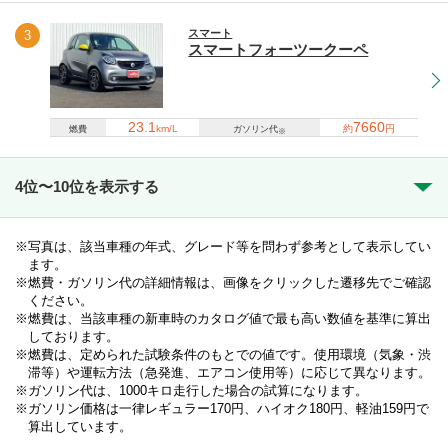
スマート
3
スマートフォーツークーペ
23.1
7660
km/L
約
円
燃費
ガソリン代
※
4位〜10位を表示する
写真は、該当車種の年式、グレード等を問わず参考として表示してい
ます。
燃費・ガソリン代の詳細情報は、画像をクリックした遷移先でご確認
ください。
燃費は、当該車種の新車時のカタログ値で最も高い数値を基準に算出
しております。
燃費は、定められた試験条件のもとでの値です。使用環境（気象・渋
滞等）や運転方法（急発進、エアコン使用等）に応じて異なります。
ガソリン代は、1000キロ走行した場合の試算になります。
ガソリン価格は一律レギュラー170円、ハイオク180円、軽油159円で
算出しています。