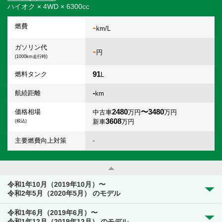
ハイオク × 4WD × 6300cc
-
燃費
km/L
ガソリン代
-
円
(1000km走行時)
91
燃料タンク
L
-
航続距離
km
2480
〜3480
価格相場
中古車
万円
万円
3608
新車
万円
(税込)
主要燃費向上対策
-
令和1年10月（2019年10月）〜
令和2年5月（2020年5月） のモデル
令和1年6月（2019年6月）〜
令和1年12月（2019年12月） のモデル