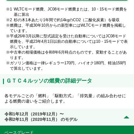
WLTCモード燃費、JC08モード燃費または、10・15モード燃費を
基に算出
杉の木1本あたり1年間で約14kgのCO2（二酸化炭素）を吸収
燃費は、平成30年10月からの新型車にはWLTCモード燃費を掲載し
ています。
平成26年3月以降に型式認定を受けた自動車についてはJC08モード
燃費を、平成23年4月1日以前の自動車については10・15モードで表
示しています。
中古車の相場価格は令和8年6月時点のものです。変動することがあ
ります。
ガソリン価格は一律レギュラー170円、ハイオク180円、軽油159円
で算出しています。
ＧＴＣ４ルッソの燃費の詳細データ
各モデルごとの「燃料」「駆動方式」「排気量」の組み合わせに
よる燃費の違いをご紹介します。
令和1年12月（2019年12月）〜
令和2年11月（2020年11月） のモデル
ベースグレード