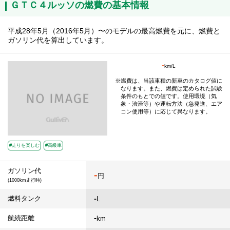
ＧＴＣ４ルッソの燃費の基本情報
平成28年5月（2016年5月）〜のモデルの最高燃費を元に、燃費と
ガソリン代を算出しています。
-
km/L
燃費は、当該車種の新車のカタログ値に
なります。また、燃費は定められた試験
条件のもとでの値です。使用環境（気
象・渋滞等）や運転方法（急発進、エア
コン使用等）に応じて異なります。
#走りを楽しむ
#高級車
ガソリン代
-
円
(1000km走行時)
-
燃料タンク
L
-
航続距離
km