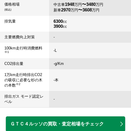
1948
〜3480
価格相場
中古車
万円
万円
2970
〜3608
新車
万円
万円
(税込)
6300
排気量
cc
3900
cc
主要燃費向上対策
-
100km走行時消費燃料
-
L
※1
CO2排出量
-
g/Km
1万km走行時排出CO2
の吸収に必要な杉の木
-
本
※2
の本数
排出ガス モード認定レ
-
ベル
ＧＴＣ４ルッソの買取・査定相場をチェック