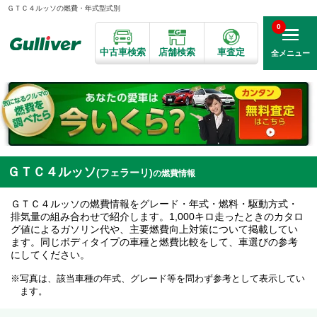
ＧＴＣ４ルッソの燃費・年式型式別
0
中古車検索
店舗検索
車査定
全メニュー
ＧＴＣ４ルッソ
(フェラーリ)
の燃費情報
ＧＴＣ４ルッソの燃費情報をグレード・年式・燃料・駆動方式・
排気量の組み合わせで紹介します。1,000キロ走ったときのカタロ
グ値によるガソリン代や、主要燃費向上対策について掲載してい
ます。同じボディタイプの車種と燃費比較をして、車選びの参考
にしてください。
写真は、該当車種の年式、グレード等を問わず参考として表示してい
ます。