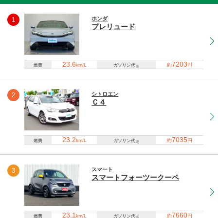
ホンダ
1
プレリュード
23.6
7203
km/L
約
円
燃費
ガソリン代
※
シトロエン
2
Ｃ４
23.2
7035
km/L
約
円
燃費
ガソリン代
※
スマート
3
スマートフォーツークーペ
23.1
7660
km/L
約
円
燃費
ガソリン代
※