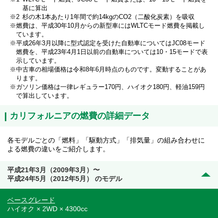
基に算出
杉の木1本あたり1年間で約14kgのCO2（二酸化炭素）を吸収
燃費は、平成30年10月からの新型車にはWLTCモード燃費を掲載し
ています。
平成26年3月以降に型式認定を受けた自動車についてはJC08モード
燃費を、平成23年4月1日以前の自動車については10・15モードで表
示しています。
中古車の相場価格は令和8年6月時点のものです。変動することがあ
ります。
ガソリン価格は一律レギュラー170円、ハイオク180円、軽油159円
で算出しています。
カリフォルニアの燃費の詳細データ
各モデルごとの「燃料」「駆動方式」「排気量」の組み合わせに
よる燃費の違いをご紹介します。
平成21年3月（2009年3月）〜
平成24年5月（2012年5月） のモデル
ベースグレード
ハイオク × 2WD × 4300cc