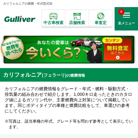
カリフォルニアの燃費・年式型式別
0
中古車検索
店舗検索
車査定
全メニュー
カリフォルニア
(フェラーリ)
の燃費情報
カリフォルニアの燃費情報をグレード・年式・燃料・駆動方式・
排気量の組み合わせで紹介します。1,000キロ走ったときのカタロ
グ値によるガソリン代や、主要燃費向上対策について掲載してい
ます。同じボディタイプの車種と燃費比較をして、車選びの参考
にしてください。
写真は、該当車種の年式、グレード等を問わず参考として表示してい
ます。