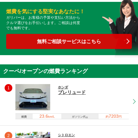
燃費を気にする堅実なあなたに！
ガリバーは、お客様の予算や支払い方法から
クルマ選びをお手伝いします。ご相談は何度
でも無料です。
無料ご相談サービスはこちら
クーペ/オープンの燃費ランキング
ホンダ
1
プレリュード
23.6
7203
km/L
約
円
燃費
ガソリン代
※
シトロエン
2