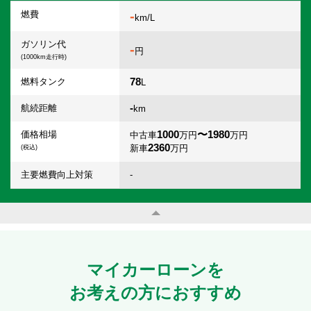
-
燃費
km/L
ガソリン代
-
円
(1000km走行時)
78
燃料タンク
L
-
航続距離
km
1000
〜1980
価格相場
中古車
万円
万円
2360
新車
万円
(税込)
主要燃費向上対策
-
マイカーローンを
お考えの方におすすめ