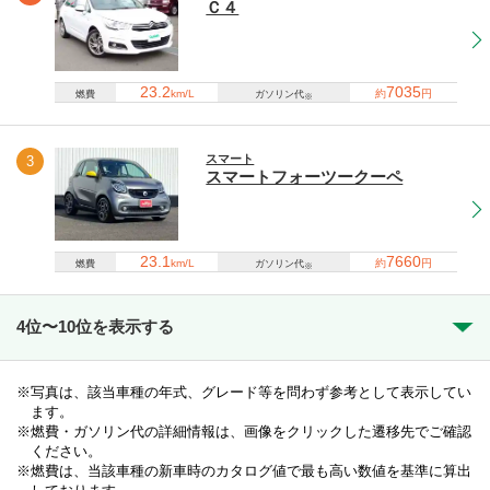
Ｃ４
23.2
7035
km/L
約
円
燃費
ガソリン代
※
スマート
3
スマートフォーツークーペ
23.1
7660
km/L
約
円
燃費
ガソリン代
※
4位〜10位を表示する
写真は、該当車種の年式、グレード等を問わず参考として表示してい
ます。
燃費・ガソリン代の詳細情報は、画像をクリックした遷移先でご確認
ください。
燃費は、当該車種の新車時のカタログ値で最も高い数値を基準に算出