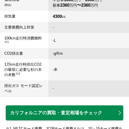
2360
〜2360
新車
万円
万円
(税込)
4300
排気量
cc
主要燃費向上対策
-
100km走行時消費燃料
-
L
※1
CO2排出量
-
g/Km
1万km走行時排出CO2
の吸収に必要な杉の木
-
本
※2
の本数
排出ガス モード認定レ
-
ベル
カリフォルニアの買取・査定相場をチェック
WLTCモード燃費、JC08モード燃費または、10・15モード燃費を