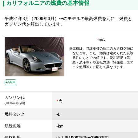
カリフォルニアの燃費の基本情報
平成21年3月（2009年3月）〜のモデルの最高燃費を元に、燃費と
ガソリン代を算出しています。
-
km/L
燃費は、当該車種の新車のカタログ値に
なります。また、燃費は定められた試験
条件のもとでの値です。使用環境（気
象・渋滞等）や運転方法（急発進、エア
コン使用等）に応じて異なります。
#高級車
ガソリン代
-
円
(1000km走行時)
-
燃料タンク
L
-
航続距離
km
1000
〜1980
価格相場
中古車
万円
万円