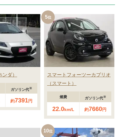
5
ホンダ
スマートフォーツーカブリオ
スマート
※
ガソリン代
燃費
※
ガソリン代
7391
L
約
円
22.0
7660
km/L
約
円
10