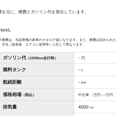
燃費を元に、燃費とガソリン代を算出しています。
-
km/L
燃費は、当該車種の新車のカタログ値になります。また、燃費は定められ
方法（急発進、エアコン使用等）に応じて異なります。
ガソリン代
-
（1000km走行時）
円
燃料タンク
-
L
航続距離
-
km
価格相場
-
-
（税込）
中古車
排気量
4000
cc