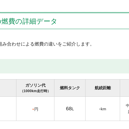
の燃費の詳細データ
組み合わせによる燃費の違いをご紹介します。
ガソリン代
燃料タンク
航続距離
（1000km走行時）
-
68
-
L
km
円