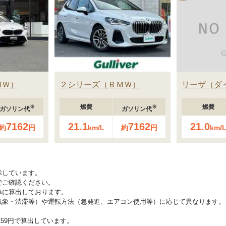
ＭＷ
２シリーズ
ＢＭＷ
リーザ
ダ
燃費
燃費
※
※
ガソリン代
ガソリン代
7162
21.1
7162
21.0
約
円
km/L
約
円
km/
示しています。
でご確認ください。
準に算出しております。
気象・渋滞等）や運転方法（急発進、エアコン使用等）に応じて異なります。
159円で算出しています。