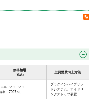
価格相場
主要燃費向上対策
（税込）
プラグインハイブリッ
-
-
中古車
ドシステム、アイドリ
7027
新車
ングストップ装置