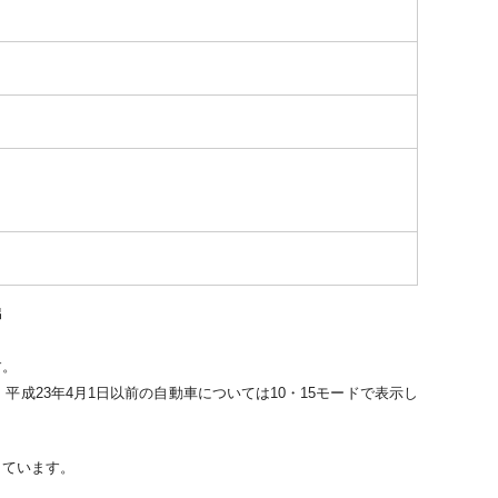
出
す。
平成23年4月1日以前の自動車については10・15モードで表示し
。
しています。