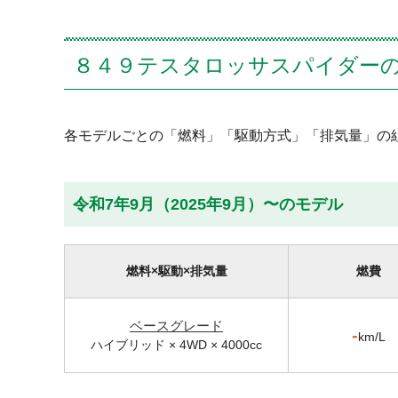
８４９テスタロッサスパイダー
各モデルごとの「燃料」「駆動方式」「排気量」の
令和7年9月（2025年9月）〜のモデル
燃料×駆動×排気量
燃費
ベースグレード
-
km/L
ハイブリッド × 4WD × 4000cc