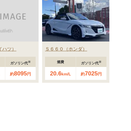
イハツ
Ｓ６６０
ホンダ
燃費
※
※
ガソリン代
ガソリン代
8095
20.6
7025
L
約
円
km/L
約
円