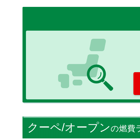
クーペ/オープン
の燃費