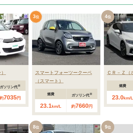
3
4
ン
スマートフォーツークーペ
ＣＲ－Ｚ
スマート
燃費
※
ガソリン代
燃費
※
ガソリン代
7035
23.0
約
円
km/
23.1
7660
km/L
約
円
8
9