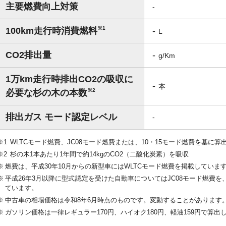
主要燃費向上対策
-
※1
100km走行時消費燃料
-
L
CO2排出量
-
g/Km
1万km走行時排出CO2の吸収に
-
本
※2
必要な杉の木の本数
排出ガス モード認定レベル
-
WLTCモード燃費、JC08モード燃費または、10・15モード燃費を基に算
杉の木1本あたり1年間で約14kgのCO2（二酸化炭素）を吸収
燃費は、平成30年10月からの新型車にはWLTCモード燃費を掲載していま
平成26年3月以降に型式認定を受けた自動車についてはJC08モード燃費を、
ています。
中古車の相場価格は令和8年6月時点のものです。変動することがあります
ガソリン価格は一律レギュラー170円、ハイオク180円、軽油159円で算出