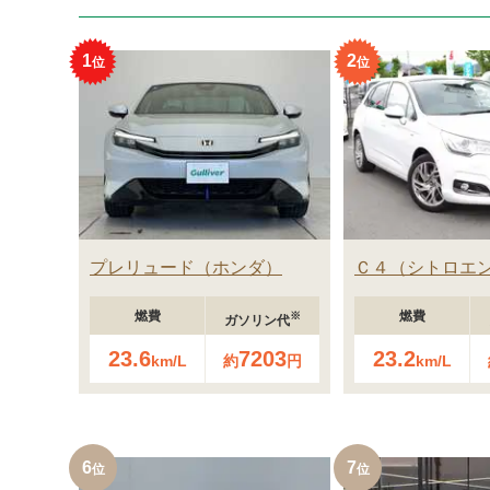
1
2
プレリュード
ホンダ
Ｃ４
シトロエ
燃費
燃費
※
ガソリン代
23.6
7203
23.2
km/L
約
円
km/L
6
7