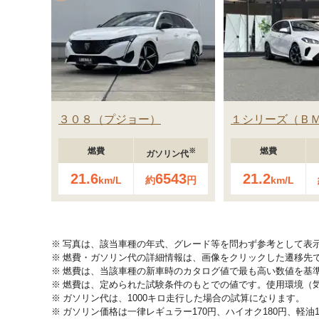
３０８
プジョー
１シリーズ
Ｂ
燃費
燃費
※
ガソリン代
21.6
6543
21.2
km/L
約
円
km/L
写真は、該当車種の年式、グレード等を問わず参考として表
燃費・ガソリン代の詳細情報は、画像をクリックした遷移先
燃費は、当該車種の新車時のカタログ値で最も高い数値を基
燃費は、定められた試験条件のもとでの値です。使用環境（
ガソリン代は、1000キロ走行した場合の試算になります。
ガソリン価格は一律レギュラー170円、ハイオク180円、軽油