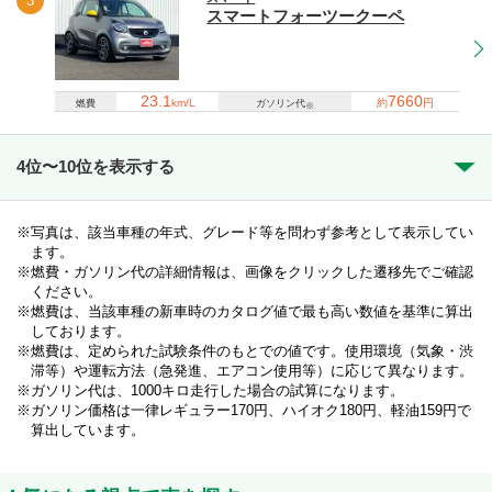
3
スマートフォーツークーペ
23.1
7660
km/L
約
円
燃費
ガソリン代
※
4位〜10位を表示する
写真は、該当車種の年式、グレード等を問わず参考として表示してい
ます。
燃費・ガソリン代の詳細情報は、画像をクリックした遷移先でご確認
ください。
燃費は、当該車種の新車時のカタログ値で最も高い数値を基準に算出
しております。
燃費は、定められた試験条件のもとでの値です。使用環境（気象・渋
滞等）や運転方法（急発進、エアコン使用等）に応じて異なります。
ガソリン代は、1000キロ走行した場合の試算になります。
ガソリン価格は一律レギュラー170円、ハイオク180円、軽油159円で
算出しています。