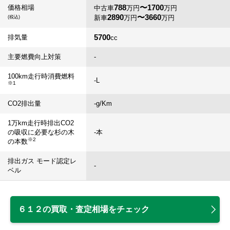
788
〜1700
価格相場
中古車
万円
万円
2890
〜3660
新車
万円
万円
(税込)
5700
排気量
cc
主要燃費向上対策
-
100km走行時消費燃料
-
L
※1
CO2排出量
-
g/Km
1万km走行時排出CO2
の吸収に必要な杉の木
-
本
※2
の本数
排出ガス モード認定レ
-
ベル
６１２の買取・査定相場をチェック