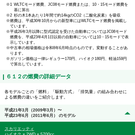
WLTCモード燃費、JC08モード燃費または、10・15モード燃費を
基に算出
杉の木1本あたり1年間で約14kgのCO2（二酸化炭素）を吸収
燃費は、平成30年10月からの新型車にはWLTCモード燃費を掲載し
ています。
平成26年3月以降に型式認定を受けた自動車についてはJC08モード
燃費を、平成23年4月1日以前の自動車については10・15モードで表
示しています。
中古車の相場価格は令和8年6月時点のものです。変動することがあ
ります。
ガソリン価格は一律レギュラー170円、ハイオク180円、軽油159円
で算出しています。
６１２の燃費の詳細データ
各モデルごとの「燃料」「駆動方式」「排気量」の組み合わせに
よる燃費の違いをご紹介します。
平成21年3月（2009年3月）〜
平成23年6月（2011年6月） のモデル
スカリエッティ
ハイオク × 2WD × 5700cc