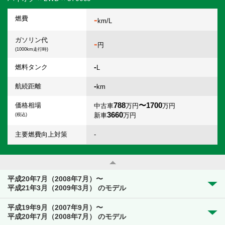
-
燃費
km/L
ガソリン代
-
円
(1000km走行時)
-
燃料タンク
L
-
航続距離
km
788
〜1700
価格相場
中古車
万円
万円
3660
新車
万円
(税込)
主要燃費向上対策
-
平成20年7月（2008年7月）〜
平成21年3月（2009年3月） のモデル
平成19年9月（2007年9月）〜
平成20年7月（2008年7月） のモデル