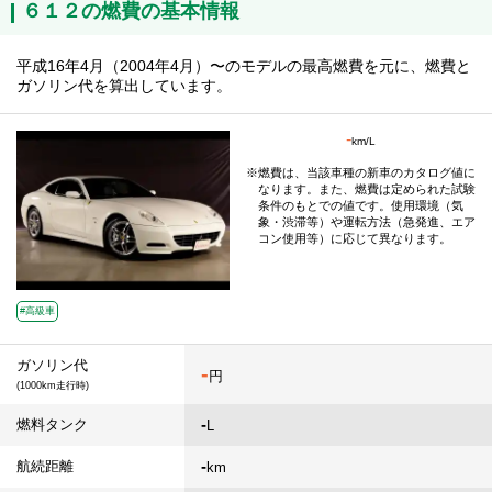
６１２の燃費の基本情報
平成16年4月（2004年4月）〜のモデルの最高燃費を元に、燃費と
ガソリン代を算出しています。
-
km/L
燃費は、当該車種の新車のカタログ値に
なります。また、燃費は定められた試験
条件のもとでの値です。使用環境（気
象・渋滞等）や運転方法（急発進、エア
コン使用等）に応じて異なります。
#高級車
ガソリン代
-
円
(1000km走行時)
-
燃料タンク
L
-
航続距離
km