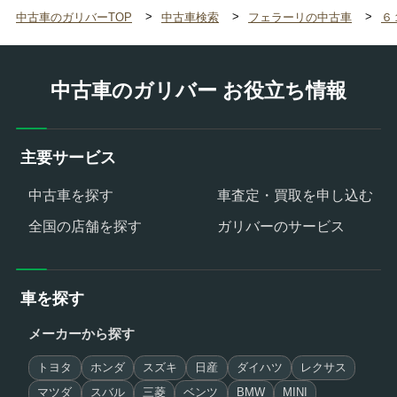
中古車のガリバーTOP
中古車検索
フェラーリの中古車
６
中古車のガリバー お役立ち情報
主要サービス
中古車を探す
車査定・買取を申し込む
全国の店舗を探す
ガリバーのサービス
車を探す
メーカーから探す
トヨタ
ホンダ
スズキ
日産
ダイハツ
レクサス
マツダ
スバル
三菱
ベンツ
BMW
MINI