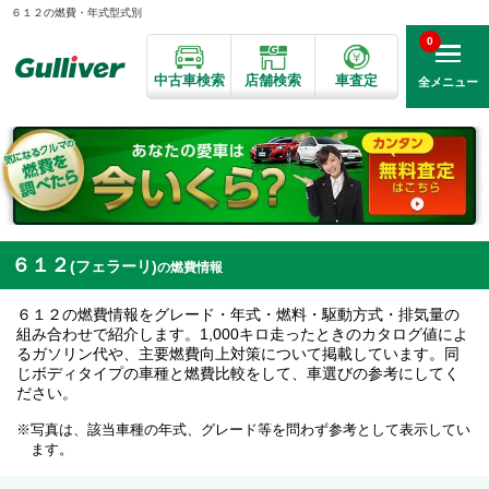
６１２の燃費・年式型式別
0
中古車検索
店舗検索
車査定
全メニュー
６１２
(フェラーリ)
の燃費情報
６１２の燃費情報をグレード・年式・燃料・駆動方式・排気量の
組み合わせで紹介します。1,000キロ走ったときのカタログ値によ
るガソリン代や、主要燃費向上対策について掲載しています。同
じボディタイプの車種と燃費比較をして、車選びの参考にしてく
ださい。
写真は、該当車種の年式、グレード等を問わず参考として表示してい
ます。