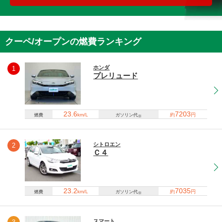
クーペ/オープンの燃費ランキング
ホンダ
1
プレリュード
23.6
7203
km/L
約
円
燃費
ガソリン代
※
シトロエン
2
Ｃ４
23.2
7035
km/L
約
円
燃費
ガソリン代
※
スマート