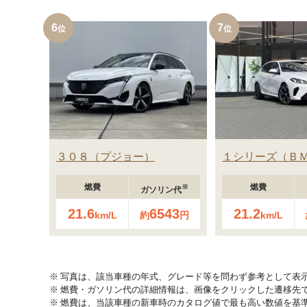
6
7
３０８
プジョー
１シリーズ
Ｂ
燃費
燃費
※
ガソリン代
21.6
6543
21.2
km/L
約
円
km/L
写真は、該当車種の年式、グレード等を問わず参考として表
燃費・ガソリン代の詳細情報は、画像をクリックした遷移先
燃費は、当該車種の新車時のカタログ値で最も高い数値を基