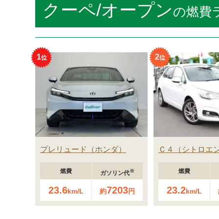
クーペ/オープン
の燃費
1
2
プレリュード
ホンダ
Ｃ４
シトロエ
燃費
燃費
※
ガソリン代
23.6
7203
23.2
km/L
約
円
km/L