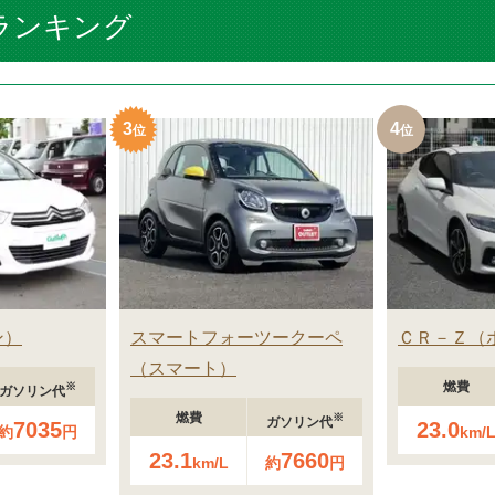
ランキング
3
4
ン
スマートフォーツークーペ
ＣＲ－Ｚ
スマート
燃費
※
ガソリン代
燃費
※
ガソリン代
7035
23.0
約
円
km/
23.1
7660
km/L
約
円