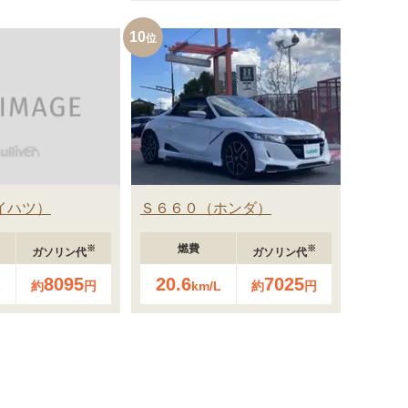
10
イハツ
Ｓ６６０
ホンダ
燃費
※
※
ガソリン代
ガソリン代
8095
20.6
7025
L
約
円
km/L
約
円