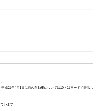
出
す。
平成23年4月1日以前の自動車については10・15モードで表示し
。
しています。