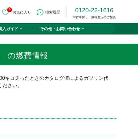
0120-22-1616
0
お気に入り
検索履歴
中古車探し・無料査定のご相談
購入ガイド
その他・
お問い合わせ
）
の燃費情報
00キロ走ったときのカタログ値によるガソリン代
ください。