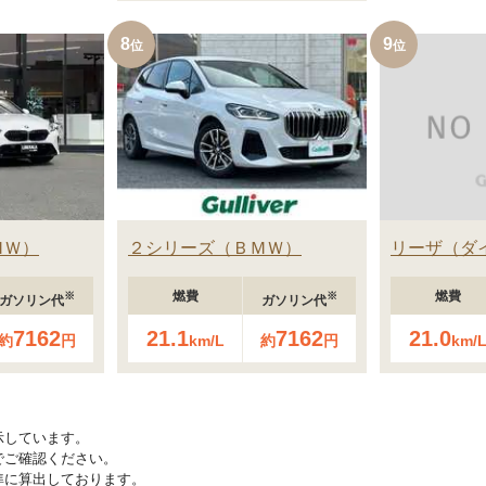
8
9
ＭＷ
２シリーズ
ＢＭＷ
リーザ
ダ
燃費
燃費
※
※
ガソリン代
ガソリン代
7162
21.1
7162
21.0
約
円
km/L
約
円
km/
示しています。
でご確認ください。
準に算出しております。