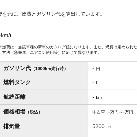
燃費を元に、燃費とガソリン代を算出しています。
-
km/L
燃費は、当該車種の新車のカタログ値になります。また、燃費は定められ
方法（急発進、エアコン使用等）に応じて異なります。
ガソリン代
-
（1000km走行時）
円
燃料タンク
-
L
航続距離
-
km
価格相場
-
-
（税込）
中古車
排気量
5200
cc