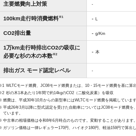
主要燃費向上対策
-
※1
100km走行時消費燃料
-
L
CO2排出量
-
g/Km
1万km走行時排出CO2の吸収に
-
本
※2
必要な杉の木の本数
排出ガス モード認定レベル
-
WLTCモード燃費、JC08モード燃費または、10・15モード燃費を基に算
杉の木1本あたり1年間で約14kgのCO2（二酸化炭素）を吸収
燃費は、平成30年10月からの新型車にはWLTCモード燃費を掲載していま
平成26年3月以降に型式認定を受けた自動車についてはJC08モード燃費を、
ています。
中古車の相場価格は令和8年6月時点のものです。変動することがあります
ガソリン価格は一律レギュラー170円、ハイオク180円、軽油159円で算出