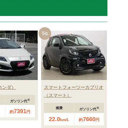
5
ホンダ
スマートフォーツーカブリオ
スマート
※
ガソリン代
燃費
※
ガソリン代
7391
L
約
円
22.0
7660
km/L
約
円