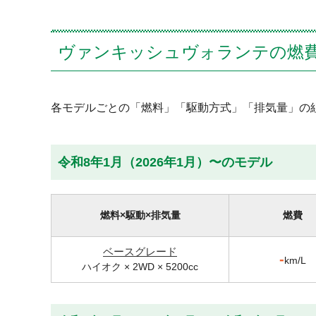
ヴァンキッシュヴォランテの燃
各モデルごとの「燃料」「駆動方式」「排気量」の
令和8年1月（2026年1月）〜のモデル
燃料×駆動×排気量
燃費
ベースグレード
-
km/L
ハイオク × 2WD × 5200cc