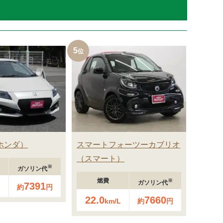
5
ホンダ
スマートフォーツーカブリオ
スマート
※
ガソリン代
燃費
※
ガソリン代
7391
L
約
円
22.0
7660
km/L
約
円