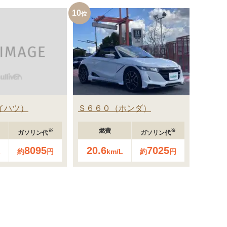
10
イハツ
Ｓ６６０
ホンダ
燃費
※
※
ガソリン代
ガソリン代
8095
20.6
7025
L
約
円
km/L
約
円