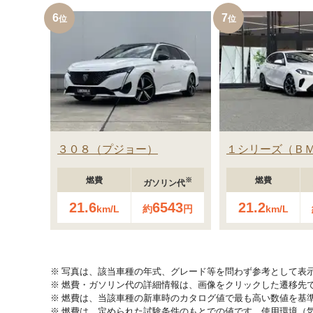
6
7
３０８
プジョー
１シリーズ
Ｂ
燃費
燃費
※
ガソリン代
21.6
6543
21.2
km/L
約
円
km/L
写真は、該当車種の年式、グレード等を問わず参考として表
燃費・ガソリン代の詳細情報は、画像をクリックした遷移先
燃費は、当該車種の新車時のカタログ値で最も高い数値を基
燃費は、定められた試験条件のもとでの値です。使用環境（