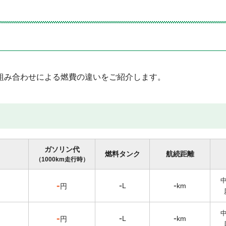
組み合わせによる燃費の違いをご紹介します。
ガソリン代
燃料タンク
航続距離
（1000km走行時）
-
-
-
L
km
円
-
-
-
L
km
円