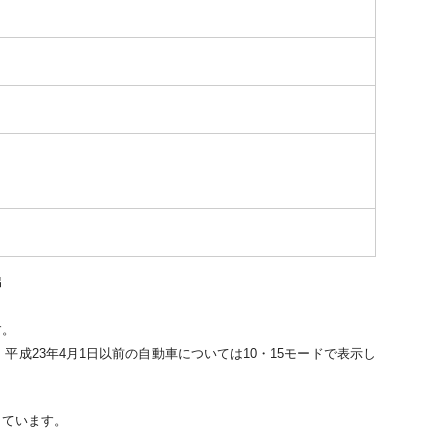
出
す。
平成23年4月1日以前の自動車については10・15モードで表示し
。
しています。