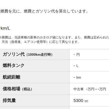
の最高燃費を元に、燃費とガソリン代を算出しています。
-
km/L
燃費は、当該車種の新車のカタログ値になります。また、燃費は定められ
方法（急発進、エアコン使用等）に応じて異なります。
ガソリン代
-
（1000km走行時）
円
燃料タンク
-
L
航続距離
-
km
価格相場
-
-
（税込）
中古車
排気量
5300
cc