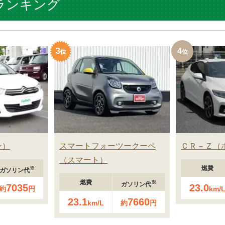
ランキング
3
4
ン
スマートフォーツークーペ
ＣＲ－Ｚ
スマート
燃費
※
ガソリン代
燃費
※
ガソリン代
7035
23.0
約
円
km/
23.1
7660
km/L
約
円