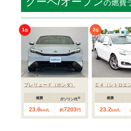
クーペ/オープン
の燃費
1
2
プレリュード
ホンダ
Ｃ４
シトロエ
燃費
燃費
※
ガソリン代
23.6
7203
23.2
km/L
約
円
km/L