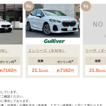
8
9
ＭＷ
２シリーズ
ＢＭＷ
リーザ
ダ
燃費
燃費
※
※
ガソリン代
ガソリン代
7162
21.1
7162
21.0
約
円
km/L
約
円
km/
示しています。
でご確認ください。
準に算出しております。
気象・渋滞等）や運転方法（急発進、エアコン使用等）に応じて異なります。