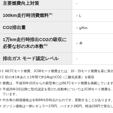
主要燃費向上対策
-
※1
100km走行時消費燃料
-
L
CO2排出量
-
g/Km
1万km走行時排出CO2の吸収に
-
本
※2
必要な杉の木の本数
排出ガス モード認定レベル
-
WLTCモード燃費、JC08モード燃費または、10・15モード燃費を基に算
杉の木1本あたり1年間で約14kgのCO2（二酸化炭素）を吸収
燃費は、平成30年10月からの新型車にはWLTCモード燃費を掲載していま
平成26年3月以降に型式認定を受けた自動車についてはJC08モード燃費を、
ています。
中古車の相場価格は令和8年6月時点のものです。変動することがあります
ガソリン価格は一律レギュラー170円、ハイオク180円、軽油159円で算出