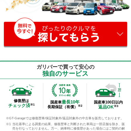
ガリバーで買って安心の
独自のサービス
修復歴は
最長10年
国産車100日以内
国産車
チェック済
※1
※2
返品OK
※3
長期保証（有償）
GT-Garageでは修復歴車/保証対象外/返品対象外の中古車を販売しております。
当社基準による調査の結果、修復歴車と判断された車両は一部店舗を除き、販
売を行なっておりません。万一、納車時に修復歴があった場合にはご契約の解