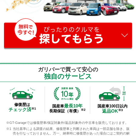
ガリバーで買って安心の
独自のサービス
修復歴は
最長10年
国産車100日以内
国産車
チェック済
※1
※2
返品OK
※3
長期保証（有償）
GT-Garageでは修復歴車/保証対象外/返品対象外の中古車を販売しております。
当社基準による調査の結果、修復歴車と判断された車両は一部店舗を除き、販
売を行なっておりません。万一、納車時に修復歴があった場合にはご契約の解