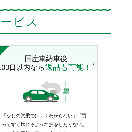
サービス
国産車納車後
返品も可能！
※
100日以内なら
「少しの試乗ではよくわからない」「買
ってすぐ壊れるような損をしたくない」