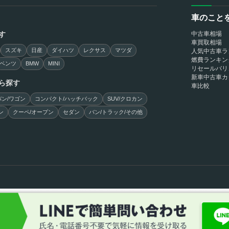
車のこと
す
中古車相場
車買取相場
スズキ
日産
ダイハツ
レクサス
マツダ
人気中古車ラ
燃費ランキン
ベンツ
BMW
MINI
リセールバリ
新車中古車カ
ら探す
車比較
ン/ワゴン
コンパクト/ハッチバック
SUV/クロカン
ン
クーペ/オープン
セダン
バン/トラック/その他
社概要
サイトの使用条件
利用規約
個人情報の保護について
古物営業法に基づく表示