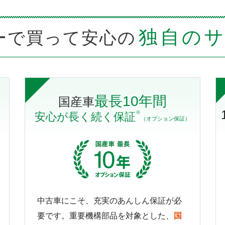
独自の
ーで買って安心の
最長10年間
国産車
※
安心が長く続く保証
（オプション保証）
中古車にこそ、充実のあんしん保証が必
要です。重要機構部品を対象とした、
国