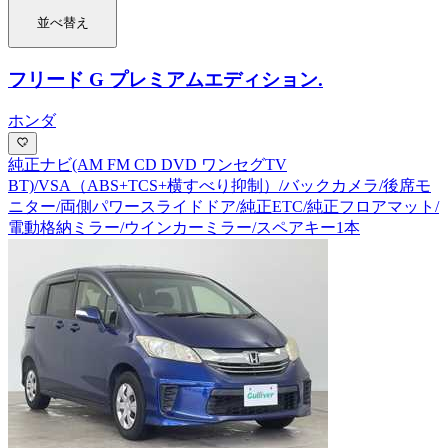
並べ替え
フリード G プレミアムエディション
.
ホンダ
純正ナビ(AM FM CD DVD ワンセグTV
BT)/VSA（ABS+TCS+横すべり抑制）/バックカメラ/後席モ
ニター/両側パワースライドドア/純正ETC/純正フロアマット/
電動格納ミラー/ウインカーミラー/スペアキー1本