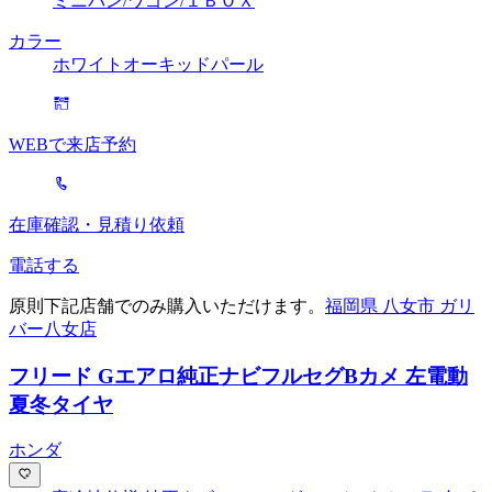
ミニバン/ワゴン/１ＢＯＸ
カラー
ホワイトオーキッドパール
WEBで来店予約
在庫確認・見積り依頼
電話する
原則下記店舗でのみ購入いただけます。
福岡県 八女市 ガリ
バー八女店
フリード Gエアロ
純正ナビフルセグBカメ 左電動
夏冬タイヤ
ホンダ