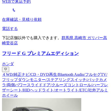
WEBで来店予約
在庫確認・見積り依頼
電話する
下記店舗以外でも購入できます。
群馬県 高崎市 ガリバー高
崎菅谷店
フリード G プレミアムエディション
ホンダ
４WD/純正ナビ/CD・DVD再生/Bluetooth Audio/フルセグTV/
フリップダウンモニター/ステアリングスイッチ/バックカメ
ラ/両側パワースライドドア/クルーズコントロール/ハーフレ
ザーシート/HIDヘッドライト/オートライト/ETC/社外アルミ
ホイール