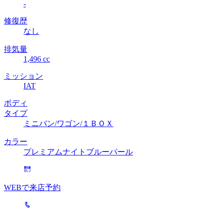
-
修復歴
なし
排気量
1,496 cc
ミッション
IAT
ボディ
タイプ
ミニバン/ワゴン/１ＢＯＸ
カラー
プレミアムナイトブルーパール
WEBで来店予約