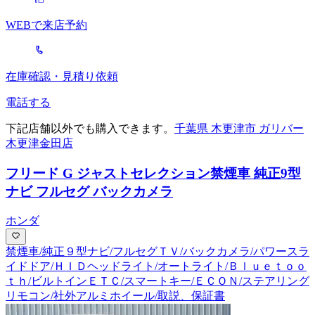
WEBで来店予約
在庫確認・見積り依頼
電話する
下記店舗以外でも購入できます。
千葉県 木更津市 ガリバー
木更津金田店
フリード G ジャストセレクション
禁煙車 純正9型
ナビ フルセグ バックカメラ
ホンダ
禁煙車/純正９型ナビ/フルセグＴＶ/バックカメラ/パワースラ
イドドア/ＨＩＤヘッドライト/オートライト/Ｂｌｕｅｔｏｏ
ｔｈ/ビルトインＥＴＣ/スマートキー/ＥＣＯＮ/ステアリング
リモコン/社外アルミホイール/取説、保証書