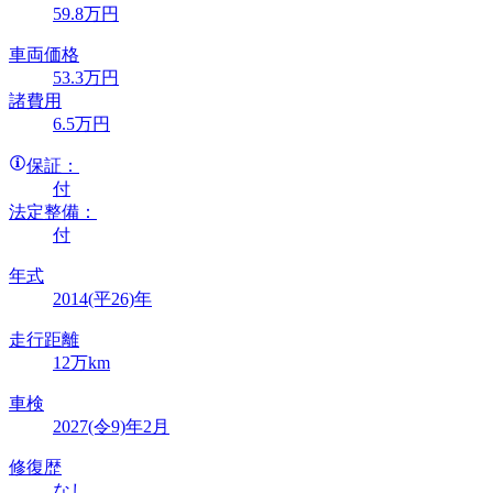
59
.8
万円
車両価格
53
.3
万円
諸費用
6
.5
万円
保証：
付
法定整備：
付
年式
2014(平26)年
走行距離
12万km
車検
2027(令9)年2月
修復歴
なし