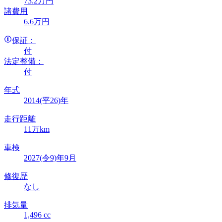
73
.2
万円
諸費用
6
.6
万円
保証：
付
法定整備：
付
年式
2014(平26)年
走行距離
11万km
車検
2027(令9)年9月
修復歴
なし
排気量
1,496 cc