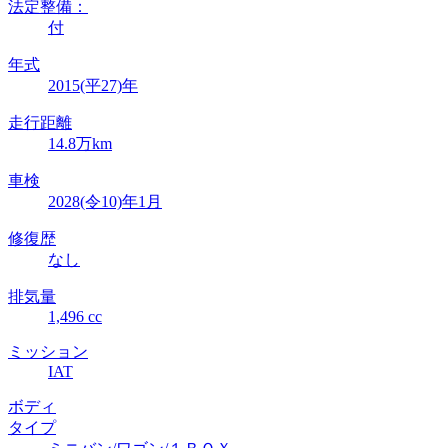
法定整備：
付
年式
2015(平27)年
走行距離
14.8万km
車検
2028(令10)年1月
修復歴
なし
排気量
1,496 cc
ミッション
IAT
ボディ
タイプ