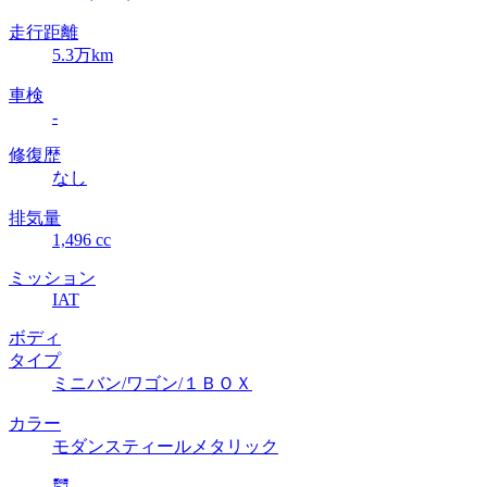
走行距離
5.3万km
車検
-
修復歴
なし
排気量
1,496 cc
ミッション
IAT
ボディ
タイプ
ミニバン/ワゴン/１ＢＯＸ
カラー
モダンスティールメタリック