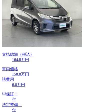
支払総額
（税込）
164
.8
万円
車両価格
158
.8
万円
諸費用
6
.0
万円
保証：
付
法定整備：
付