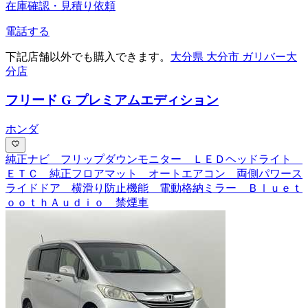
在庫確認・見積り依頼
電話する
下記店舗以外でも購入できます。
大分県 大分市 ガリバー大
分店
フリード G プレミアムエディション
ホンダ
純正ナビ フリップダウンモニター ＬＥＤヘッドライト
ＥＴＣ 純正フロアマット オートエアコン 両側パワース
ライドドア 横滑り防止機能 電動格納ミラー Ｂｌｕｅｔ
ｏｏｔｈＡｕｄｉｏ 禁煙車