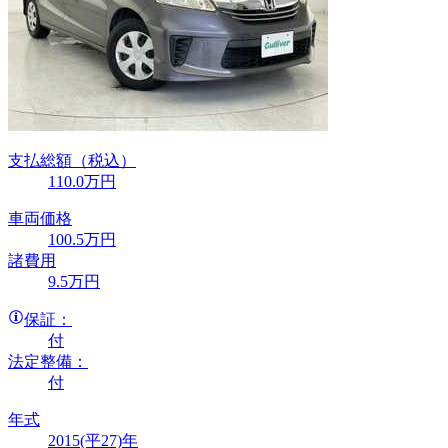
支払総額
（税込）
110
.0
万円
車両価格
100
.5
万円
諸費用
9
.5
万円
保証：
付
法定整備：
付
年式
2015(平27)年