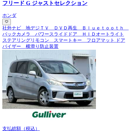
フリード G ジャストセレクション
ホンダ
社外ナビ 地デジＴＶ ＤＶＤ再生 Ｂｌｕｅｔｏｏｔｈ
バックカメラ パワースライドドア ＨＩＤオートライト
ステアリングリモコン スマートキー フロアマット ドア
バイザー 横滑り防止装置
支払総額
（税込）