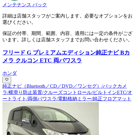
メンテナンス パック
詳細は店舗スタッフがご案内します。必要なオプションをお
選びください。
保証の付帯、期間、範囲、内容、適用には一定の条件がござ
います。詳しくは店舗スタッフまでお問い合わせください。
フリード G プレミアムエディション
純正ナビ Bカ
メラ クルコン ETC 両パワスラ
ホンダ
純正ナビ（Bluetooth／CD／DVD／ワンセグ）/バックカメ
ラ/横滑り防止装置/クルーズコントロール/ビルトインETC/オ
ートライト/両側パワスラ/電動格納ミラー/純正フロアマット