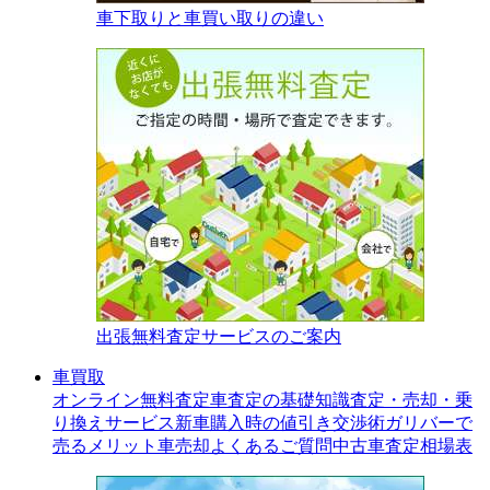
車下取りと車買い取りの違い
出張無料査定サービスのご案内
車買取
オンライン無料査定
車査定の基礎知識
査定・売却・乗
り換えサービス
新車購入時の値引き交渉術
ガリバーで
売るメリット
車売却よくあるご質問
中古車査定相場表