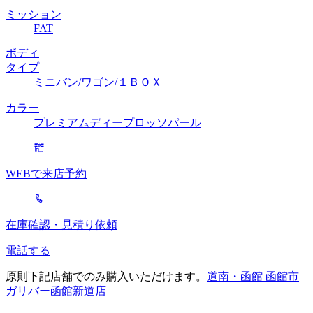
ミッション
FAT
ボディ
タイプ
ミニバン/ワゴン/１ＢＯＸ
カラー
プレミアムディープロッソパール
WEBで来店予約
在庫確認・見積り依頼
電話する
原則下記店舗でのみ購入いただけます。
道南・函館 函館市
ガリバー函館新道店