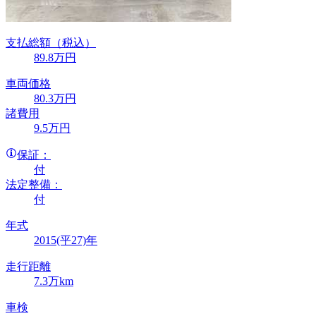
支払総額
（税込）
89
.8
万円
車両価格
80
.3
万円
諸費用
9
.5
万円
保証：
付
法定整備：
付
年式
2015(平27)年
走行距離
7.3万km
車検