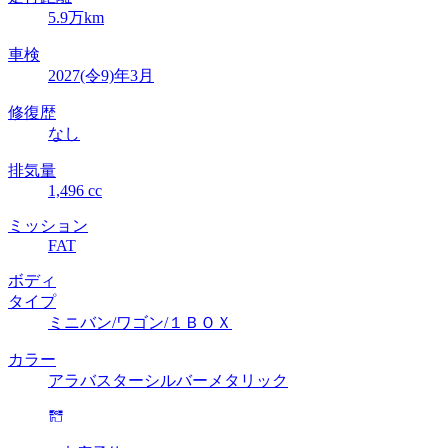
5.9万km
車検
2027(令9)年3月
修復歴
なし
排気量
1,496 cc
ミッション
FAT
ボディ
タイプ
ミニバン/ワゴン/１ＢＯＸ
カラー
アラバスターシルバーメタリック