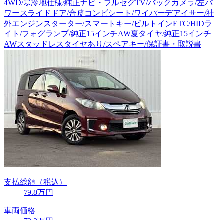
4WD/寒冷地仕様/純正ナビ・フルセグTV/バックカメラ/左パ
ワースライドドア/合皮コンビシート/ワイパーデアイサー/社
外エンジンスターター/スマートキー/ビルトインETC/HIDラ
イト/フォグランプ/純正15インチAW夏タイヤ/純正15インチ
AWスタッドレスタイヤあり/スペアキー/保証書・取説書
支払総額
（税込）
79
.8
万円
車両価格