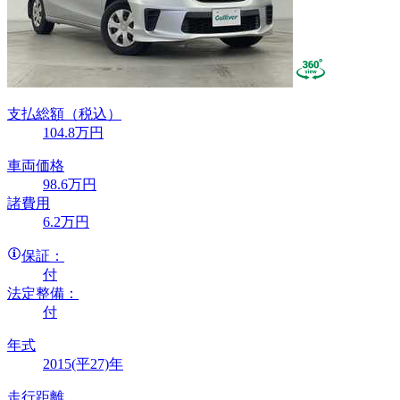
支払総額
（税込）
104
.8
万円
車両価格
98
.6
万円
諸費用
6
.2
万円
保証：
付
法定整備：
付
年式
2015(平27)年
走行距離