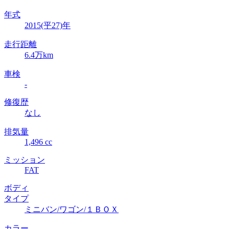
年式
2015(平27)年
走行距離
6.4万km
車検
-
修復歴
なし
排気量
1,496 cc
ミッション
FAT
ボディ
タイプ
ミニバン/ワゴン/１ＢＯＸ
カラー