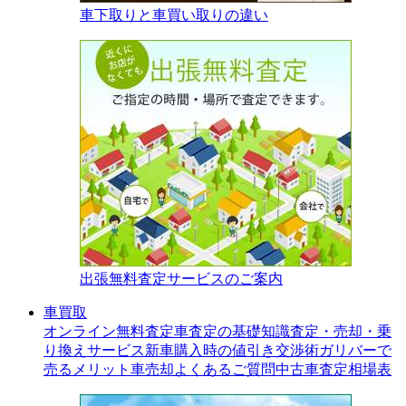
車下取りと車買い取りの違い
出張無料査定サービスのご案内
車買取
オンライン無料査定
車査定の基礎知識
査定・売却・乗
り換えサービス
新車購入時の値引き交渉術
ガリバーで
売るメリット
車売却よくあるご質問
中古車査定相場表