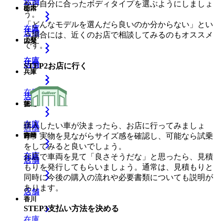
店舗
店舗
から自分に合ったボディタイプを選ぶようにしましょ
山口
栃木
う。
「どんなモデルを選んだら良いのか分からない」とい
在庫
在庫
店舗
店舗
う場合には、近くのお店で相談してみるのもオススメ
大分
山梨
です。
在庫
在庫
店舗
店舗
STEP
2
お店に行く
兵庫
在庫
店舗
店舗
徳島
茨城
在庫
在庫
購入したい車が決まったら、お店に行ってみましょ
店舗
う。実物を見ながらサイズ感を確認し、可能なら試乗
宮崎
静岡
をしてみると良いでしょう。
在庫
在庫
お店で車両を見て「良さそうだな」と思ったら、見積
店舗
店舗
もりを発行してもらいましょう。通常は、見積もりと
同時に今後の購入の流れや必要書類についても説明が
あります。
店舗
店舗
香川
STEP
3
支払い方法を決める
在庫