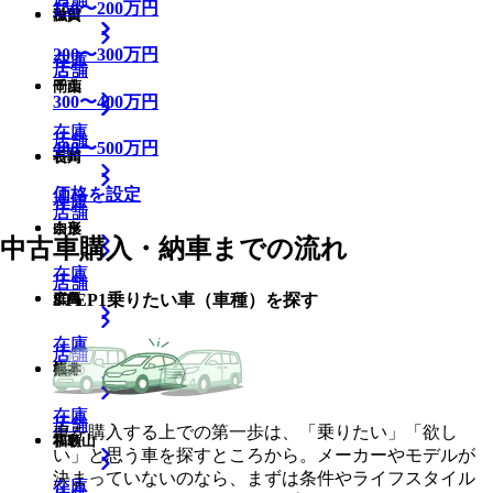
150
〜
200
万円
滋賀
秋田
200
〜
300
万円
在庫
在庫
店舗
店舗
店舗
岡山
千葉
300
〜
400
万円
在庫
在庫
店舗
店舗
400
〜
500
万円
長崎
石川
価格を設定
在庫
在庫
店舗
店舗
奈良
山形
中古車購入・納車までの流れ
在庫
在庫
店舗
店舗
STEP
1
乗りたい車（車種）を探す
広島
群馬
在庫
在庫
店舗
店舗
熊本
福井
在庫
在庫
店舗
店舗
車を購入する上での第一歩は、「乗りたい」「欲し
和歌山
福島
い」と思う車を探すところから。メーカーやモデルが
決まっていないのなら、まずは条件やライフスタイル
在庫
在庫