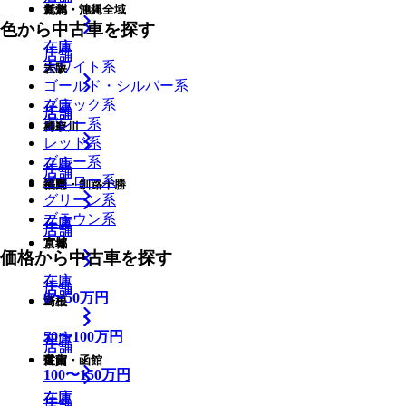
九州・沖縄全域
新潟
道北・旭川
色から中古車を探す
在庫
在庫
在庫
店舗
店舗
ホワイト系
大阪
岩手
ゴールド・シルバー系
ブラック系
在庫
在庫
店舗
店舗
店舗
グレー系
鳥取
神奈川
レッド系
ブルー系
在庫
在庫
店舗
店舗
イエロー系
福岡
長野
道東・釧路十勝
グリーン系
ブラウン系
在庫
在庫
在庫
店舗
店舗
京都
宮城
価格から中古車を探す
在庫
在庫
店舗
店舗
店舗
0
〜
50
万円
島根
埼玉
50
〜
100
万円
在庫
在庫
店舗
店舗
佐賀
富山
道南・函館
100
〜
150
万円
在庫
在庫
在庫
店舗
店舗