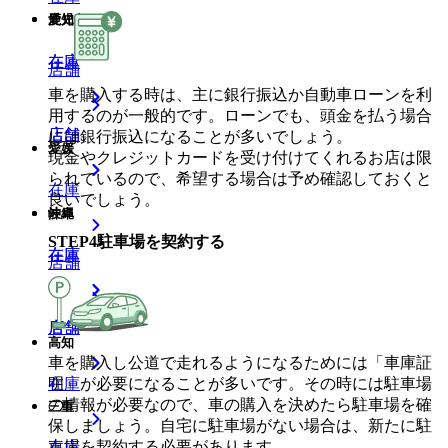
鹿児島
愛知
在庫
在庫
店舗
車を購入する時は、主に銀行振込か自動車ローンを利
用するのが一般的です。ローンでも、頭金を払う場合
店舗
店舗
には銀行振込になることが多いでしょう。
愛媛
現金やクレジットカードを受け付けてくれるお店は限
られているので、希望する場合は予め確認しておくと
在庫
良いでしょう。
沖縄
岐阜
STEP
4
駐車場を契約する
在庫
在庫
店舗
店舗
店舗
高知
車を購入し公道で走れるようになるためには「車庫証
明」が必要になることが多いです。その時には駐車場
在庫
の情報が必要なので、車の購入を決めたら駐車場を確
三重
保しましょう。自宅に駐車場がない場合は、新たに駐
車場を契約する必要があります。
在庫