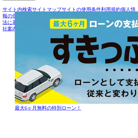
サイト内検索
サイトマップ
サイトの使用条件
利用規約
個人情
報の保護について
保険代理店業務に関する基本方針
古物営業
法に基づく表示
アフィリエイトパートナー募集
お客様の声
会
社案内
最大6ヶ月無料の特別ローン！