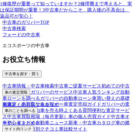
1
修復歴が重要って知っていますか？
2
修理費まで考えると、実
は保証期間が重要！
3
中古車だからこそ、購入後の不具合は、
返品可が安心！
中古車のガリバーTOP
中古車検索
フォードの中古車
エコスポーツの中古車
お役立ち情報
中古車を探す・買う
中古車情報・中古車検索
中古車ご提案サービス
初めての中古
車購入ガイド
ガリバーのサービス
中古車人気ランキング
自動
車の査定買取
車ローンを調べる
ガリバーの自動車ローン
車買い替えの基礎
車査定・車買取ならガリバー
車査定売却ガイド
ガリバーの査
知識
近くのお店で車を探す
定が選ばれる理由
車を売る時よくある質問
便利な査定サービ
車のことを調べる
ス
中古車買取相場（毎月更新）
車の個人売買ガイド
中古車オ
車初心者まとめ
自動車ニュース
新車・中古車カタログ
車の燃
ークションガイド
費を調べる
車種別クチコミ
車比較サイト
サイト内リンク