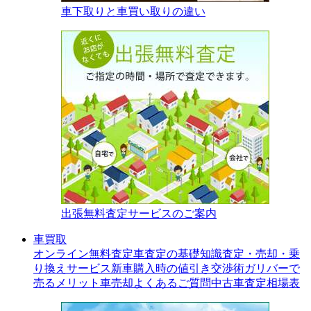
車下取りと車買い取りの違い
出張無料査定サービスのご案内
車買取
オンライン無料査定
車査定の基礎知識
査定・売却・乗
り換えサービス
新車購入時の値引き交渉術
ガリバーで
売るメリット
車売却よくあるご質問
中古車査定相場表