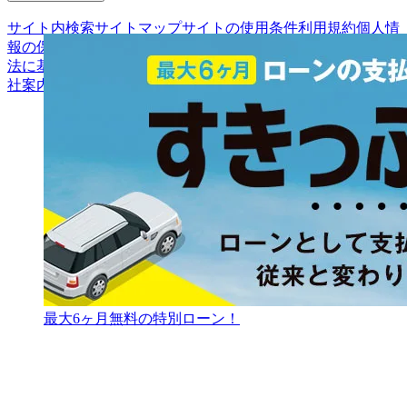
サイト内検索
サイトマップ
サイトの使用条件
利用規約
個人情
報の保護について
保険代理店業務に関する基本方針
古物営業
法に基づく表示
アフィリエイトパートナー募集
お客様の声
会
社案内
最大6ヶ月無料の特別ローン！