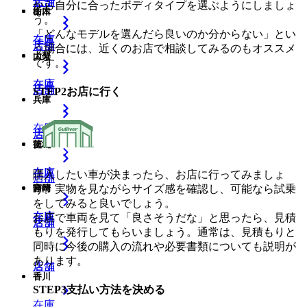
店舗
店舗
から自分に合ったボディタイプを選ぶようにしましょ
山口
栃木
う。
「どんなモデルを選んだら良いのか分からない」とい
在庫
在庫
店舗
店舗
う場合には、近くのお店で相談してみるのもオススメ
大分
山梨
です。
在庫
在庫
店舗
店舗
STEP
2
お店に行く
兵庫
在庫
店舗
店舗
徳島
茨城
在庫
在庫
購入したい車が決まったら、お店に行ってみましょ
店舗
う。実物を見ながらサイズ感を確認し、可能なら試乗
宮崎
静岡
をしてみると良いでしょう。
在庫
在庫
お店で車両を見て「良さそうだな」と思ったら、見積
店舗
店舗
もりを発行してもらいましょう。通常は、見積もりと
同時に今後の購入の流れや必要書類についても説明が
あります。
店舗
店舗
香川
STEP
3
支払い方法を決める
在庫