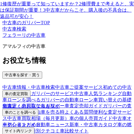
1
修復歴が重要って知っていますか？
2
修理費まで考えると、実
は保証期間が重要！
3
中古車だからこそ、購入後の不具合は、
返品可が安心！
中古車のガリバーTOP
中古車検索
フェラーリの中古車
アマルフィの中古車
お役立ち情報
中古車を探す・買う
中古車情報・中古車検索
中古車ご提案サービス
初めての中古
車購入ガイド
ガリバーのサービス
中古車人気ランキング
自動
車の査定買取
車ローンを調べる
ガリバーの自動車ローン
車買い替えの基礎
車査定・車買取ならガリバー
車査定売却ガイド
ガリバーの査
知識
近くのお店で車を探す
定が選ばれる理由
車を売る時よくある質問
便利な査定サービ
車のことを調べる
ス
中古車買取相場（毎月更新）
車の個人売買ガイド
中古車オ
車初心者まとめ
自動車ニュース
新車・中古車カタログ
車の燃
ークションガイド
費を調べる
車種別クチコミ
車比較サイト
サイト内リンク