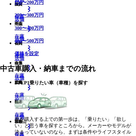
150
〜
200
万円
滋賀
秋田
200
〜
300
万円
在庫
在庫
店舗
店舗
店舗
岡山
千葉
300
〜
400
万円
在庫
在庫
店舗
店舗
400
〜
500
万円
長崎
石川
価格を設定
在庫
在庫
店舗
店舗
奈良
山形
中古車購入・納車までの流れ
在庫
在庫
店舗
店舗
STEP
1
乗りたい車（車種）を探す
広島
群馬
在庫
在庫
店舗
店舗
熊本
福井
在庫
在庫
店舗
店舗
車を購入する上での第一歩は、「乗りたい」「欲し
和歌山
福島
い」と思う車を探すところから。メーカーやモデルが
決まっていないのなら、まずは条件やライフスタイル
在庫
在庫