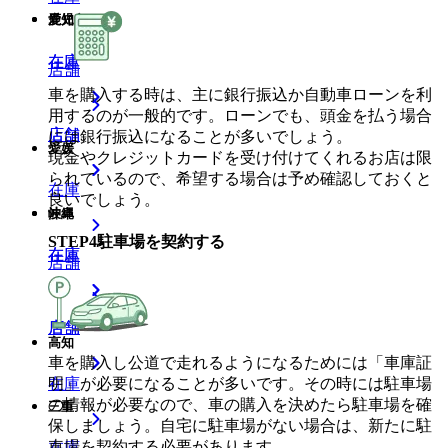
鹿児島
愛知
在庫
在庫
店舗
車を購入する時は、主に銀行振込か自動車ローンを利
用するのが一般的です。ローンでも、頭金を払う場合
店舗
店舗
には銀行振込になることが多いでしょう。
愛媛
現金やクレジットカードを受け付けてくれるお店は限
られているので、希望する場合は予め確認しておくと
在庫
良いでしょう。
沖縄
岐阜
STEP
4
駐車場を契約する
在庫
在庫
店舗
店舗
店舗
高知
車を購入し公道で走れるようになるためには「車庫証
明」が必要になることが多いです。その時には駐車場
在庫
の情報が必要なので、車の購入を決めたら駐車場を確
三重
保しましょう。自宅に駐車場がない場合は、新たに駐
車場を契約する必要があります。
在庫