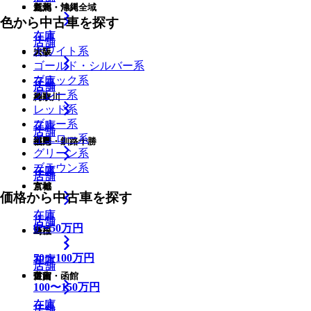
九州・沖縄全域
新潟
道北・旭川
色から中古車を探す
在庫
在庫
在庫
店舗
店舗
ホワイト系
大阪
岩手
ゴールド・シルバー系
ブラック系
在庫
在庫
店舗
店舗
店舗
グレー系
鳥取
神奈川
レッド系
ブルー系
在庫
在庫
店舗
店舗
イエロー系
福岡
長野
道東・釧路十勝
グリーン系
ブラウン系
在庫
在庫
在庫
店舗
店舗
京都
宮城
価格から中古車を探す
在庫
在庫
店舗
店舗
店舗
0
〜
50
万円
島根
埼玉
50
〜
100
万円
在庫
在庫
店舗
店舗
佐賀
富山
道南・函館
100
〜
150
万円
在庫
在庫
在庫
店舗
店舗