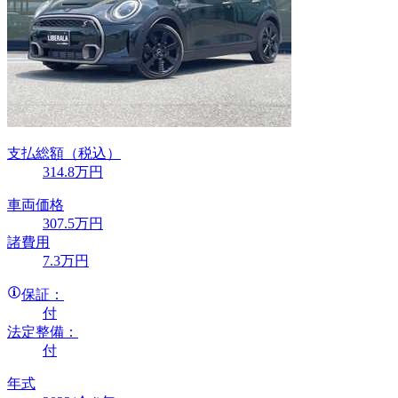
支払総額
（税込）
314
.8
万円
車両価格
307
.5
万円
諸費用
7
.3
万円
保証：
付
法定整備：
付
年式