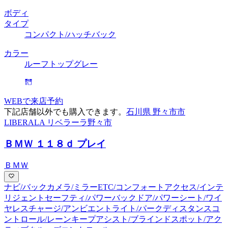
ボディ
タイプ
コンパクト/ハッチバック
カラー
ルーフトップグレー
WEBで来店予約
下記店舗以外でも購入できます。
石川県 野々市市
LIBERALA リベラーラ野々市
ＢＭＷ １１８ｄ プレイ
ＢＭＷ
ナビ/バックカメラ/ミラーETC/コンフォートアクセス/インテ
リジェントセーフティ/パワーバックドア/パワーシート/ワイ
ヤレスチャージ/アンビエントライト/パークディスタンスコ
ントロール/レーンキープアシスト/ブラインドスポット/アク