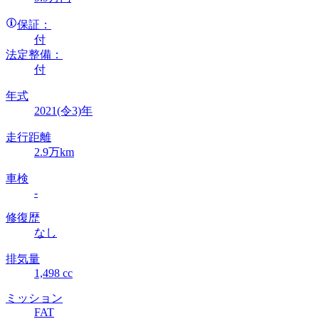
保証：
付
法定整備：
付
年式
2021(令3)年
走行距離
2.9万km
車検
-
修復歴
なし
排気量
1,498 cc
ミッション
FAT