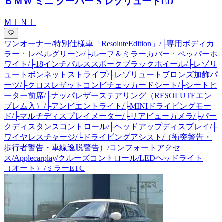
ＢＭＷ ミニ クーパー S レゾリュートED
ＭＩＮＩ
ワンオーナー/特別仕様車「ResoluteEdition」/├専用ボディカ
ラー：レベルグリーン/├ルーフ＆ミラーカバー：ペッパーホ
ワイト/├18インチパルススポークブラックホイール/├レゾリ
ュートボンネットストライプ/├レゾリュートブロンズ加飾パ
ーツ/├クロスレザットコンビチェッカードシート/├シートヒ
ーター前席/├ナッパレザーステアリング（RESOLUTEエン
ブレム入）/├アンビエントライト/├MINIドライビングモー
ド/├マルチディスプレイメーター/├リアビューカメラ/├パー
クディスタンスコントロール/├ヘッドアップディスプレイ/├
ワイヤレスチャージ/└ドライビングアシスト/（衝突警告・
歩行者警告・車線逸脱警告）/コンフォートアクセ
ス/Applecarplay/クルーズコントロール/LEDヘッドライト
（オート）/ミラーETC