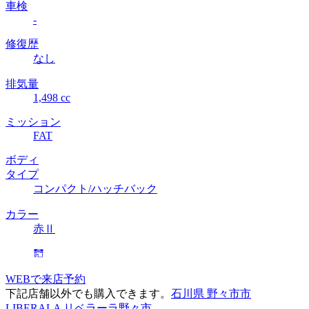
車検
-
修復歴
なし
排気量
1,498 cc
ミッション
FAT
ボディ
タイプ
コンパクト/ハッチバック
カラー
赤Ⅱ
WEBで来店予約
下記店舗以外でも購入できます。
石川県 野々市市
LIBERALA リベラーラ野々市