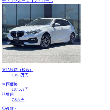
ティブクルーズコントロール
支払総額
（税込）
194
.8
万円
車両価格
187
.0
万円
諸費用
7
.8
万円
保証：