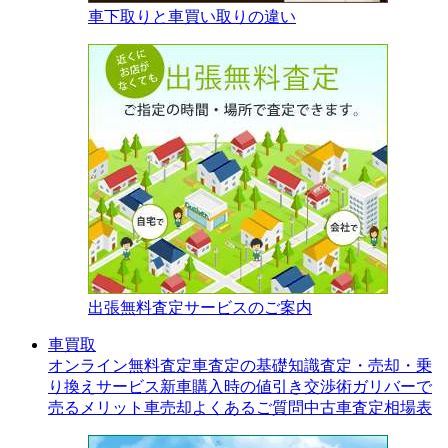
車下取りと車買い取りの違い
出張無料査定サービスのご案内
車買取
オンライン無料査定
車査定の基礎知識
査定・売却・乗
り換えサービス
新車購入時の値引き交渉術
ガリバーで
売るメリット
車売却よくあるご質問
中古車査定相場表