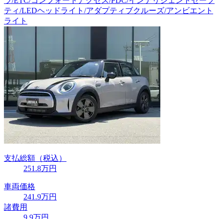
ラ/ETC/コンフォートアクセス/PDC/インテリジェントセーフ
ティ/LEDヘッドライト/アダプティブクルーズ/アンビエント
ライト
支払総額
（税込）
251
.8
万円
車両価格
241
.9
万円
諸費用
9
.9
万円