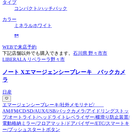
タイプ
コンパクト/ハッチバック
カラー
ミネラルホワイト
WEBで来店予約
下記店舗以外でも購入できます。
石川県 野々市市
LIBERALA リベラーラ野々市
ノート X
エマージェンシーブレーキ バックカメ
ラ
日産
エマージェンシーブレーキ/社外メモリナビ/
AM/FM/CD/SD/AUX/USB/バックカメラ/アイドリングストッ
プ/オートライト/ヘッドライトレベライザー/横滑り防止装置/
電動格納ミラー/フロアマット/ドアバイザー/ETC/スマートキ
ー/プッシュスタートボタン