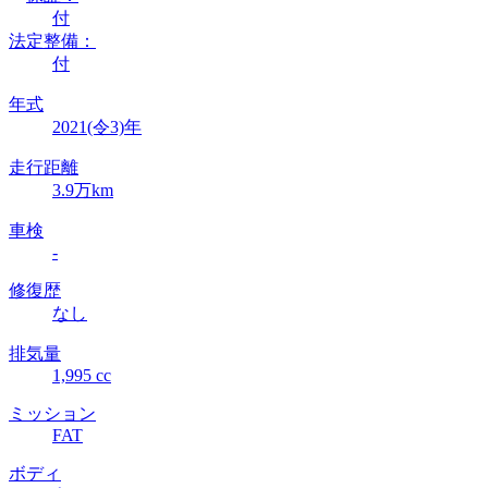
付
法定整備：
付
年式
2021(令3)年
走行距離
3.9万km
車検
-
修復歴
なし
排気量
1,995 cc
ミッション
FAT
ボディ