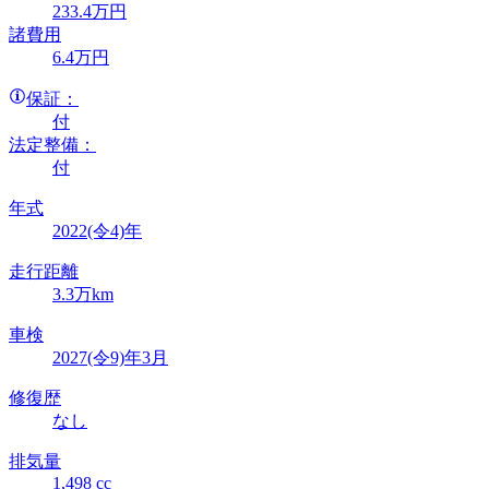
233
.4
万円
諸費用
6
.4
万円
保証：
付
法定整備：
付
年式
2022(令4)年
走行距離
3.3万km
車検
2027(令9)年3月
修復歴
なし
排気量
1,498 cc