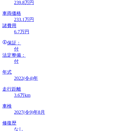
239
.8
万円
車両価格
233
.1
万円
諸費用
6
.7
万円
保証：
付
法定整備：
付
年式
2022(令4)年
走行距離
3.6万km
車検
2027(令9)年8月
修復歴
なし