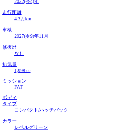
2022(令4)年
走行距離
4.3万km
車検
2027(令9)年11月
修復歴
なし
排気量
1,998 cc
ミッション
FAT
ボディ
タイプ
コンパクト/ハッチバック
カラー
レベルグリーン