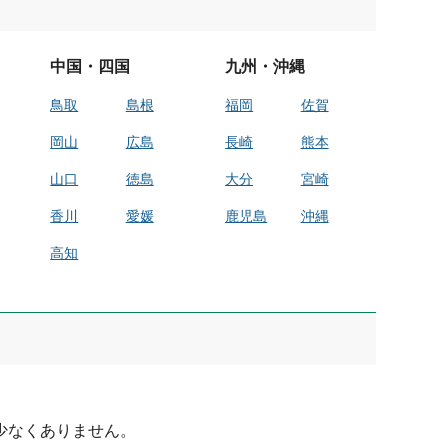
中国・四国
九州・沖縄
鳥取
島根
福岡
佐賀
岡山
広島
長崎
熊本
山口
徳島
大分
宮崎
香川
愛媛
鹿児島
沖縄
高知
少なくありません。