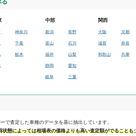
べる
東
中部
関西
京
神奈川
新潟
長野
大阪
京都
玉
千葉
富山
石川
滋賀
奈良
馬
栃木
福井
山梨
和歌山
兵庫
城
静岡
愛知
岐阜
三重
バーで査定した車種のデータを基に抽出しています。
両状態によっては相場表の価格よりも高い査定額がでることも