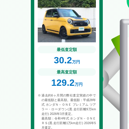
最低査定額
30.2
万円
最高査定額
129.2
万円
過去約6ヶ月間の弊社査定実績の中で
の最低額と最高額。最低額：平成28年
式 ホンダＮ－ＯＮＥ プレミアム ツア
ラー・ローダウン(黒 走行距離9万km
走行) 2026年3月査定。
最高額：令和4年式 ホンダＮ－ＯＮＥ
ＲＳ(黒 走行距離1万km走行) 2026年5
月査定。