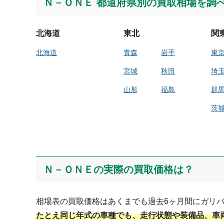
Ｎ－ＯＮＥ 都道府県別の買取相場を調
北海道
東北
関
北海道
青森
岩手
東
宮城
秋田
埼
山形
福島
群
茨
Ｎ－ＯＮＥの実際の買取価格は？
相場表の買取価格はあくまでも過去6ヶ月間にガリ
たとえ同じ年式の車種でも、走行状態や装備品、車