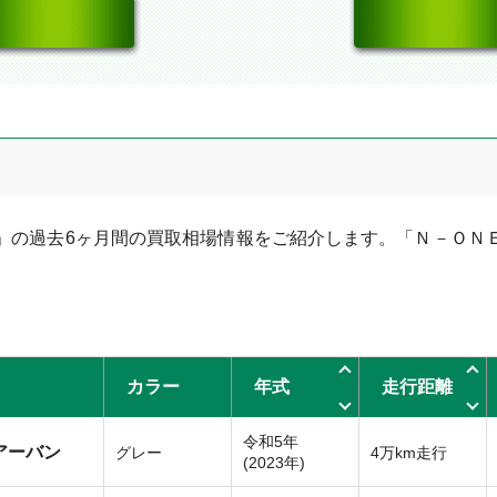
」の過去6ヶ月間の買取相場情報をご紹介します。「Ｎ－ＯＮ
カラー
年式
走行距離
令和5年
アーバン
グレー
4万km走行
(2023年)