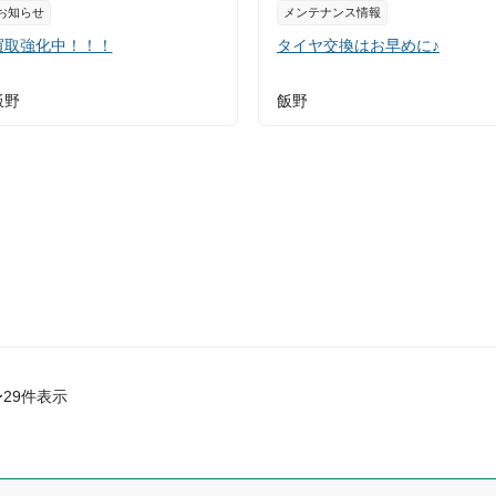
お知らせ
メンテナンス情報
買取強化中！！！
タイヤ交換はお早めに♪
飯野
飯野
〜
29
件表示