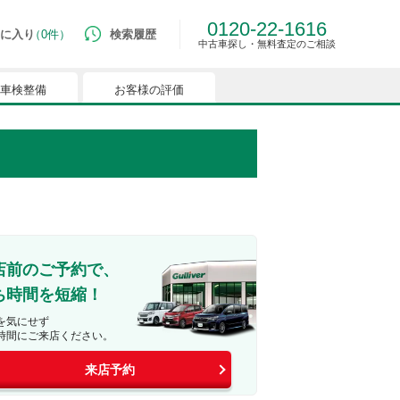
0120-22-1616
に入り
0件
検索履歴
中古車探し・無料査定のご相談
車検整備
お客様の評価
ルマはございません。
つでも簡単に比較ができるようになります。
能を有効にしてください。
店前のご予約で、
ち時間を短縮！
を気にせず
時間にご来店ください。
来店予約