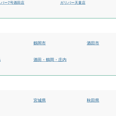
リバー7号酒田店
ガリバー天童店
鶴岡市
酒田市
賜
酒田・鶴岡・庄内
宮城県
秋田県