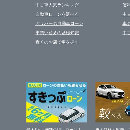
中古車人気ランキング
便
自動車ローンを調べる
中
ガリバーの自動車ローン
車
車買い替えの基礎知識
中
近くのお店で車を探す
最大6ヶ月無料の特別ローン！
車の価格・燃費・