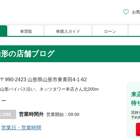
お気
車買取
車購入ガイド
ローン
現在、お気に入りに登録されているおク
ラ山形の店舗ブログ
りに登録すると、あなただけのお気に入りのクルマリストでい
※「お気に入り」の登録を可能にするためにCookie機
〒990-2423
山形県山形市東青田4-1-62
山形バイパス沿い、ネッツタワー本店さん北200m
来
ー
待
混雑
営業時間外
LOSE
営業開始
：
09:00
予約
営業日・営業時間