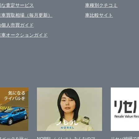
利な査定サービス
車種別クチコミ
古車買取相場（毎月更新）
車比較サイト
の個人売買ガイド
古車オークションガイド
スペックを比べ
NOREL（ノレル）みんなのマ
リセバ総研で