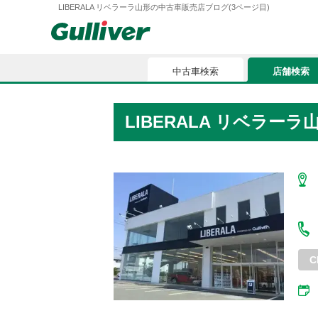
LIBERALA リベラーラ山形の中古車販売店ブログ(3ページ目)
中古車検索
店舗検索
中古車検索
店舗検索
LIBERALA リベラー
車買取
お気に入
車購入ガイド
ローン
車検整備
お客様の評価
C