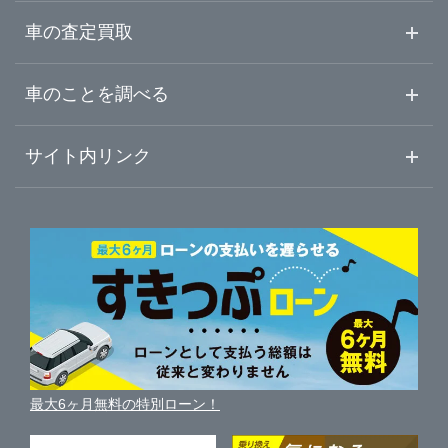
山形県
山形・天童・村山
ガリバー天童店
中古車情報・中古車検索
車の査定買取
中古車ご提案サービス
車査定・車買取ならガリバー
福島県
車のことを調べる
米沢・置賜
初めての中古車購入ガイド
車査定売却ガイド
車初心者まとめ
サイト内リンク
酒田・鶴岡・庄内
ガリバーのサービス
ガリバーの査定が選ばれる理由
自動車ニュース
サイト内検索
中古車人気ランキング
車を売る時よくある質問
新車・中古車カタログ
サイトマップ
自動車ローンを調べる
便利な査定サービス
車の燃費を調べる
サイトの使用条件
ガリバーの自動車ローン
中古車買取相場（毎月更新）
車種別クチコミ
利用規約
車買い替えの基礎知識
車の個人売買ガイド
最大6ヶ月無料の特別ローン！
車比較サイト
個人情報の保護について
近くのお店で車を探す
中古車オークションガイド