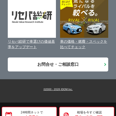
保険代理店業務に関する基本方針
古物営業法に基づく表示
アフィリエイトパートナー募集
車の価格・燃費・スペックを
リセバ総研で車選びの価値基
お客様の声
比べてチェック
準をアップデート
会社案内
お問合せ・ご相談窓口
©2000 -
2026
IDOM Inc.
24時間ネットで
相場を今すぐ確認