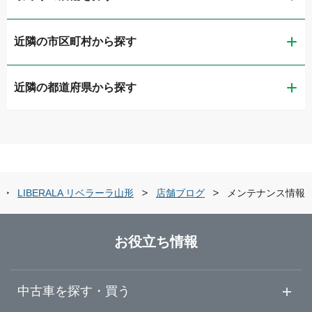
近隣の市区町村から探す
LIBERALA リベラーラ山形
近隣の都道府県から探す
山形市
ガリバー286山形店
青森県
米沢市
ガリバーアウトレット米沢店
岩手県
鶴岡市
ガリバー米沢店
LIBERALA リベラーラ山形
店舗ブログ
メンテナンス情報
宮城県
酒田市
ガリバー鶴岡店
お役立ち情報
秋田県
天童市
ガリバー7号酒田店
中古車を探す・買う