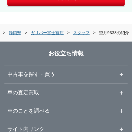
静岡県
ガリバー富士宮店
スタッフ
望月9638の紹介
お役立ち情報
中古車を探す・買う
中古車情報・中古車検索
車の査定買取
中古車ご提案サービス
車査定・車買取ならガリバー
車のことを調べる
初めての中古車購入ガイド
車査定売却ガイド
車初心者まとめ
サイト内リンク