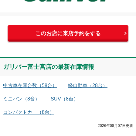
望月
このお店に来店予約をする
ガリバー富士宮店
の最新在庫情報
中古車在庫台数
（
58
台）
軽自動車
（
28
台）
ミニバン
（
8
台）
SUV
（
8
台）
コンパクトカー
（
8
台）
2026年08月07日
更新