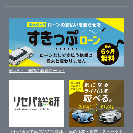
ガリバーのサービス
ガリバーの査定が選ばれる理由
自動車ニュース
サイト内検索
中古車人気ランキング
車を売る時よくある質問
新車・中古車カタログ
サイトマップ
自動車ローンを調べる
便利な査定サービス
車の燃費を調べる
サイトの使用条件
ガリバーの自動車ローン
中古車買取相場（毎月更新）
車種別クチコミ
利用規約
車買い替えの基礎知識
車の個人売買ガイド
最大6ヶ月無料の特別ローン！
車比較サイト
個人情報の保護について
近くのお店で車を探す
中古車オークションガイド
保険代理店業務に関する基本方針
古物営業法に基づく表示
アフィリエイトパートナー募集
車の価格・燃費・スペックを
リセバ総研で車選びの価値基