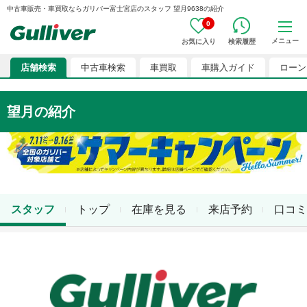
中古車販売・車買取ならガリバー富士宮店のスタッフ 望月9638の紹介
0
メニュー
お気に入り
検索履歴
店舗検索
中古車検索
車買取
車購入ガイド
ローン
望月
の紹介
スタッフ
トップ
在庫を見る
来店予約
口コミ
店舗スタッフ