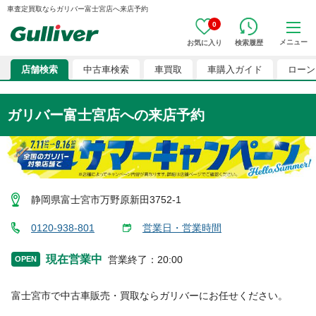
車査定買取ならガリバー富士宮店へ来店予約
0
メニュー
お気に入り
検索履歴
店舗検索
中古車検索
車買取
車購入ガイド
ローン
ガリバー富士宮店
への来店予約
静岡県富士宮市万野原新田3752-1
0120-938-801
営業日・営業時間
現在営業中
営業終了
：
20:00
OPEN
富士宮市
で中古車販売・買取ならガリバーにお任せください。