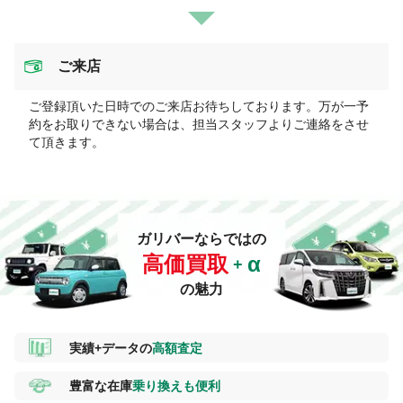
ご来店
ご登録頂いた日時でのご来店お待ちしております。万が一予
約をお取りできない場合は、担当スタッフよりご連絡をさせ
て頂きます。
ガリバーならではの
高価買取
の魅力
実績+データの
高額査定
豊富な在庫
乗り換えも便利